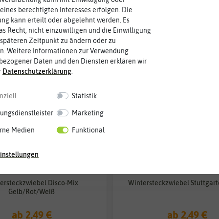
eines berechtigten Interesses erfolgen. Die
g kann erteilt oder abgelehnt werden. Es
as Recht, nicht einzuwilligen und die Einwilligung
späteren Zeitpunkt zu ändern oder zu
n. Weitere Informationen zur Verwendung
bezogener Daten und den Diensten erklären wir
r
Daten­schutz­erklärung
.
nziell
Statistik
ungsdienstleister
Marketing
rne Medien
Funktional
instellungen
ersteckzwiebel Disco-Mix
Wintersteckzwiebel Stuttgart
Gelb/Rot/Weiß
ab 2,49 €
ab 2,49 €