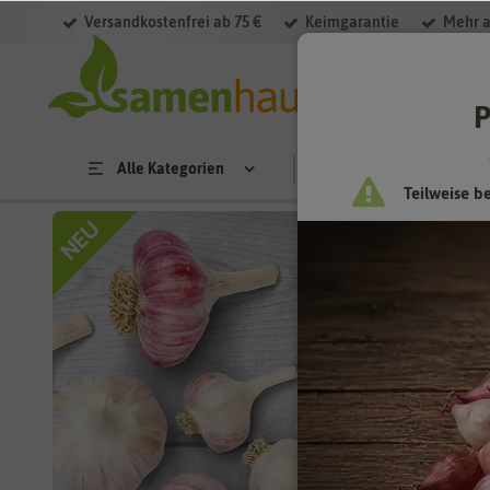
Versandkostenfrei ab 75 €
Keimgarantie
Mehr a
P
Alle Kategorien
Saatgut
Anzucht & 
Teilweise b
Es ist Z
PFLANZ
Es ist Z
Klassike
überrasc
Besonder
Unser Hi
eine ries