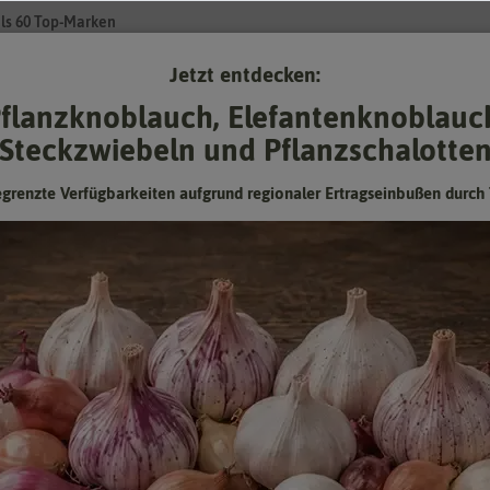
ls 60 Top-Marken
Jetzt entdecken:
Su
flanzknoblauch, Elefantenknoblauc
Steckzwiebeln und Pflanzschalotte
Gartenzubehör
Gründünger & -düngung
Pflanzgut
Keimspros
egrenzte Verfügbarkeiten aufgrund regionaler Ertragseinbußen durch 
wiebelzeit!
KNOBLAUCH, STECKZWIEBELN & PFLANZSCHALOTTEN
eit für Pflanzknoblauch und Steckzwiebeln. In diesem Jahr haben wir n
r im Angebot, sondern auch zahlreiche neue Sorten, die mit viel Ges
hen. Jede Zwiebelsorte und jede Knoblauchsorte hat so ihre eigenen
heiten. Versuchen Sie doch mal unsere Knoblauch- oder Zwiebelmis
ghlight ist der Elefantenknoblauch, der gerade in die Kleingärten ein
ige Ernte verspricht.