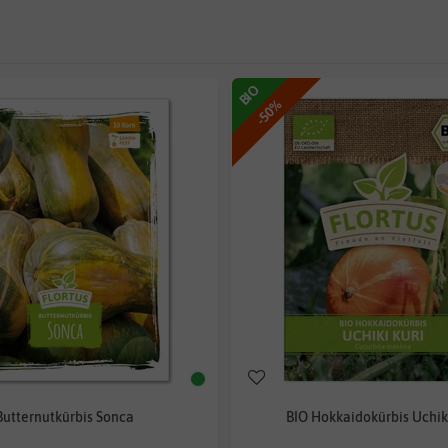
BIO
-50%
Butternutkürbis Sonca
BIO Hokkaidokürbis Uchik