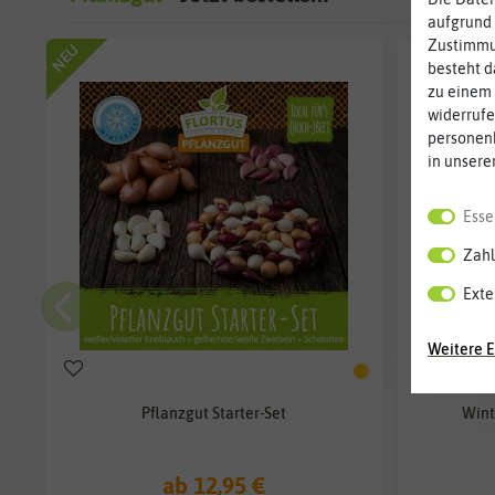
aufgrund 
Zustimmun
NEU
besteht d
zu einem 
widerrufe
personen
in unsere
Esse
Zahl
Exte
Weitere E
Pflanzgut Starter-Set
Wint
ab 12,95 €