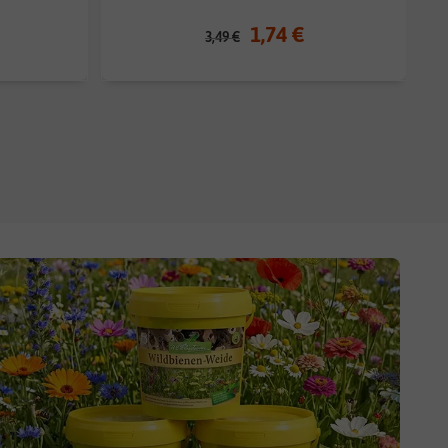
1,74 €
3,49 €