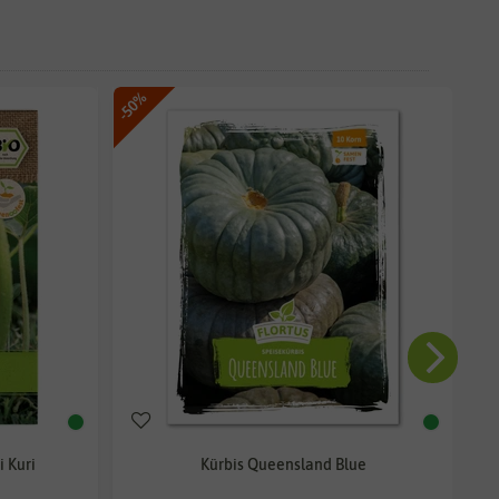
-50%
-50
i Kuri
Kürbis Queensland Blue