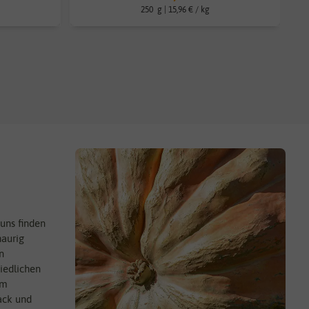
250
g
| 15,96 € / kg
 uns finden
haurig
n
iedlichen
um
ack und