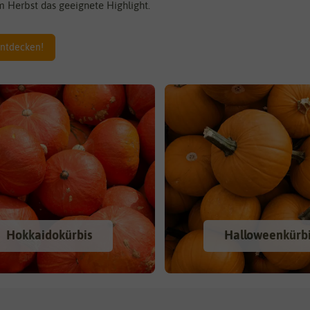
m Herbst das geeignete Highlight.
entdecken!
Hokkaidokürbis
Halloweenkürb