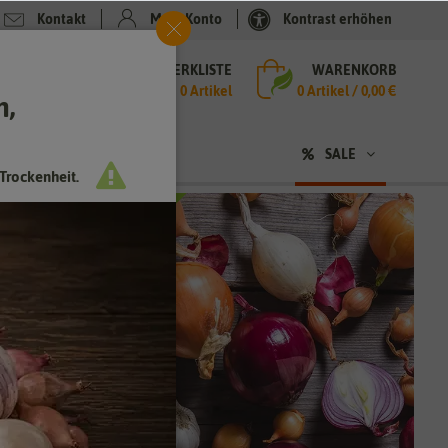
Kontakt
Mein Konto
Kontrast erhöhen
MERKLISTE
WARENKORB
che
0 Artikel
0
Artikel /
0,00 €
h,
n
sen
❤ für Tiere
SALE
Trockenheit.
icht nur
chmack
chungen.
zieht und