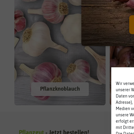
Jetzt 
Wir verw
Pflanzknoblauch
unserer 
Daten von
Adresse),
Medien vo
unsere We
erfolgt e
mit Dritt
Pflanzgut
- Jetzt bestellen!
Die Daten