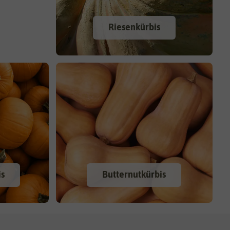
Riesenkürbis
is
Butternutkürbis