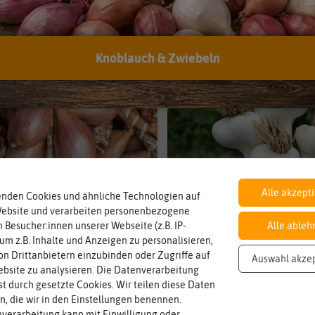
bestellen!
Knoblauch & Zwiebeln
Alle akzept
enden Cookies und ähnliche Technologien auf
Pflanzschalotten
Elefantenknobla
Website und verarbeiten personenbezogene
 Besucher:innen unserer Webseite (z.B. IP-
Alle ableh
 um z.B. Inhalte und Anzeigen zu personalisieren,
n Drittanbietern einzubinden oder Zugriffe auf
Auswahl akze
bsite zu analysieren. Die Datenverarbeitung
rst durch gesetzte Cookies. Wir teilen diese Daten
en, die wir in den Einstellungen benennen.
verarbeitung kann mit Einwilligung oder