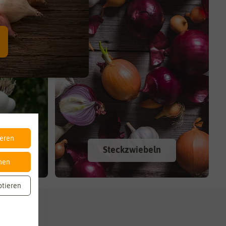
ieren
uch
Steckzwiebeln
nen
ptieren