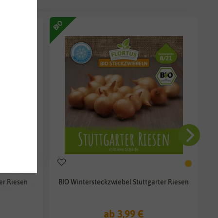
BIO
er Riesen
BIO Wintersteckzwiebel Stuttgarter Riesen
ab 3,99 €