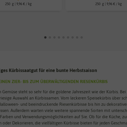
250
g
| 9,96 € / kg
250
g
| 9,96 € / kg
tiges Kürbissaatgut für eine bunte Herbstsaison
INEN ZIER- BIS ZUM ÜBERWÄLTIGENDEN RIESENKÜRBIS
 Gemüse steht so sehr für die goldene Jahreszeit wie der Kürbis. Bei
 riesige Auswahl an Kürbissamen. Vom leckeren Speisekürbis über sc
alloween- und beeindruckende Riesenkürbisse bis hin zu dekorative
issen. Außerdem warten viele weitere spannende Sorten mit untersch
Farben und Verwendungsmöglichkeiten auf Sie. Ob für die Küche, z
n oder Dekorieren, die vielfältigen Kürbisse bieten für jeden Geschm