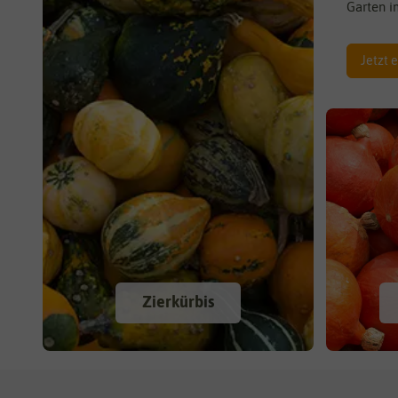
Garten i
Jetzt 
Zierkürbis