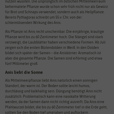
nutzen wussten. Die ursprünglich im östlichen Mittelmeerraum
beheimatete Pflanze wurde schon sehr früh nicht nur als Gewürz
für Brot und Schnaps verwendet, sondern auch als Heilpflanze.
Bereits Pythagoras schreibt um 55 v. Chr. von der
schleimlösenden Wirkung des Anis.
Als Pflanze ist Anis recht unscheinbar. Die einjährige, krautige
Pflanze wird bis zu 60 Zentimeter hoch. Die Stängel sind stark
verzweigt, die Laubblätter haben verschiedene Formen. Ab Juli
zeigen sich die ersten Blütendolden in Weiß. In den Dolden
bildet sich später der Samen – die Aniskörner. Aromatisch ist
aber die gesamte Pflanze. Die Samen sind eiförmig und etwa
fünf Millimeter groß.
Anis liebt die Sonne
Als Mittelmeerpflanze liebt Anis natürlich einen sonnigen
Standort, der warm ist. Der Boden sollte leicht humos,
durchlässig und kalkhaltig sein. Düngung benötigt Anis nicht
zusätzlich. Problematisch kann eine nasskalte Witterung
werden, da der Samen dann nicht richtig ausreift. Da Anis eine
Pfahlwurzel bildet, die bis zu 60 Zentimeter tief in die Erde geht,
sollten Sie den Boden tief umgraben und auflockern.