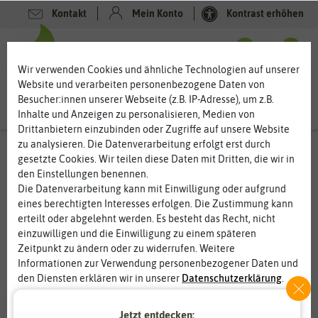
Kontakt
Mein Konto
Kontrast erhöhen
Filter
0
0
Wir verwenden Cookies und ähnliche Technologien auf unserer
Website und verarbeiten personenbezogene Daten von
Besucher:innen unserer Webseite (z.B. IP-Adresse), um z.B.
Inhalte und Anzeigen zu personalisieren, Medien von
Drittanbietern einzubinden oder Zugriffe auf unsere Website
zu analysieren. Die Datenverarbeitung erfolgt erst durch
Kräutersamen
- Anissamen
gesetzte Cookies. Wir teilen diese Daten mit Dritten, die wir in
den Einstellungen benennen.
Anis – das Gewürz der Weihnachtsbäckerei
Die Datenverarbeitung kann mit Einwilligung oder aufgrund
Anis ist vor allem durch Weihnachten vielen ein Begriff. Das
eines berechtigten Interesses erfolgen. Die Zustimmung kann
aromatisch, würzige Kraut ist aber auch in vielen anderen
erteilt oder abgelehnt werden. Es besteht das Recht, nicht
Gerichten und Likören zu finden. Die Verwendung von Anis hat
einzuwilligen und die Einwilligung zu einem späteren
eine lange Tradition, die über Jahrhunderte geht. Im Garten
Zeitpunkt zu ändern oder zu widerrufen. Weitere
können Sie das Heil- und Würzkraut leicht anbauen, denn die
Informationen zur Verwendung personenbezogener Daten und
Pflanzen sind pflegeleicht. Verwenden können Sie Anis vielfältig
den Diensten erklären wir in unserer
Daten­schutz­erklärung
.
in der Küche und Ihrer Kräuterapotheke.
Essenziell
Statistik
Jetzt entdecken: