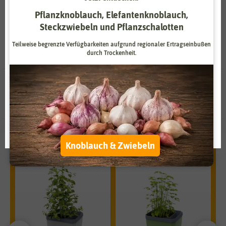
Pflanzknoblauch, Elefantenknoblauch,
Zahlungsdienstleister
Marketing
Steckzwiebeln und Pflanzschalotten
Externe Medien
Funktional
Teilweise begrenzte Verfügbarkeiten aufgrund regionaler Ertragseinbußen
durch Trockenheit.
Weitere Einstellungen
Alle akzeptieren
6 Ergebnisse
gefunden in Anissamen
Alle ablehnen
Auswahl akzeptieren
Unsere Empfehlungen
Knoblauch & Zwiebeln