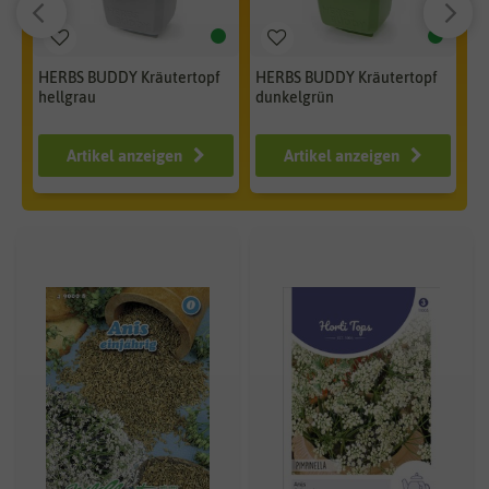
HERBS BUDDY Kräutertopf
HERBS BUDDY Kräutertopf
HE
hellgrau
dunkelgrün
bl
ab 12,99 €
ab 12,99 €
a
Artikel anzeigen
Artikel anzeigen