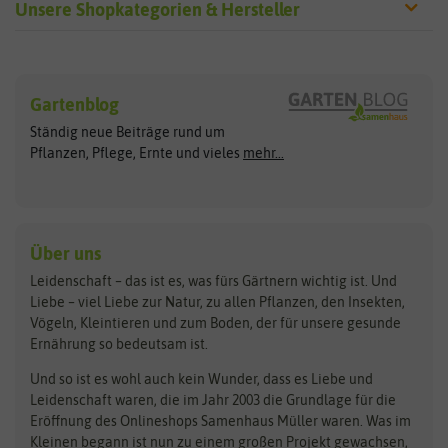
Unsere Shopkategorien & Hersteller
Sämereien
Hersteller
Blumensamen
Gartenblog
Exotische Samen
Arche Noah
Clever Pots
Ständig neue Beiträge rund um
Gemüsesamen
ASB Greenworld
COMPO
Pflanzen, Pflege, Ernte und vieles
mehr...
Gründünger
Keimsprossen
Austrosaat
Culinaris
Kiloware
baza
De Bolster Bio-Samen
Kleintiersaaten
Kräutersamen
Benary
Dobar
Über uns
Loretta-Rasen
Bingenheimer Saatgut
Dürr-Samen
Leidenschaft – das ist es, was fürs Gärtnern wichtig ist. Und
Obstsamen
Liebe – viel Liebe zur Natur, zu allen Pflanzen, den Insekten,
Pilzbrut
BioBalu
elho
Vögeln, Kleintieren und zum Boden, der für unsere gesunde
Rasensamen
Ernährung so bedeutsam ist.
Bionana
Eschenfelder
Steckzwiebeln
Zimmer & Kübelpflanzen
Und so ist es wohl auch kein Wunder, dass es Liebe und
BIOWOL
Feldsaaten Freudenberger
Kataloge
Leidenschaft waren, die im Jahr 2003 die Grundlage für die
Blumicorn
Fertil
Schnäppchen
Eröffnung des Onlineshops Samenhaus Müller waren. Was im
Kleinen begann ist nun zu einem großen Projekt gewachsen,
Bûten Birds
Flora Elite