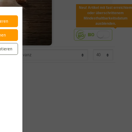
Neu! Artikel mit fast erreichtem
oder überschrittenem
Mindesthaltbarkeitsdatum
ieren
ausblenden.
nen
ptieren