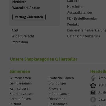
Karriere
Merkliste
Newsletter
Warenkorb
/
Kasse
Aussaatkalender
Vertrag widerrufen
PDF Bestellformular
Kontakt
AGB
Barrierefreiheitserklärun
Widerrufsrecht
Datenschutzerklärung
Impressum
Unsere Shopkategorien & Hersteller
Sämereien
Herstell
Blumensamen
Exotische Samen
Arch
Gemüsesamen
Gründünger
ASB 
Keimsprossen
Kiloware
Aust
Kleintiersaaten
Kräutersamen
Loretta-Rasen
Obstsamen
baza
Pilzbrut
Rasensamen