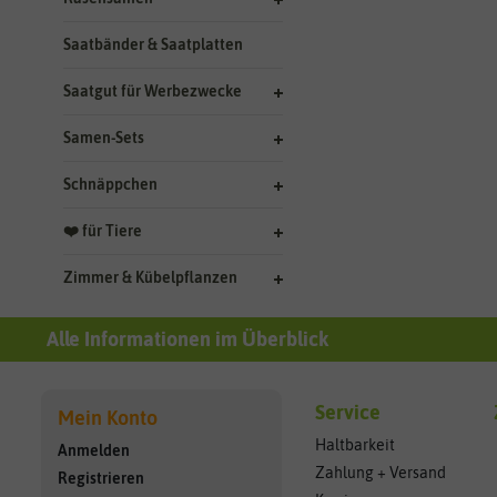
Saatbänder & Saatplatten
Saatgut für Werbezwecke
Samen-Sets
Schnäppchen
❤️ für Tiere
Zimmer & Kübelpflanzen
Alle Informationen im Überblick
Service
Mein Konto
Haltbarkeit
Anmelden
Zahlung + Versand
Registrieren