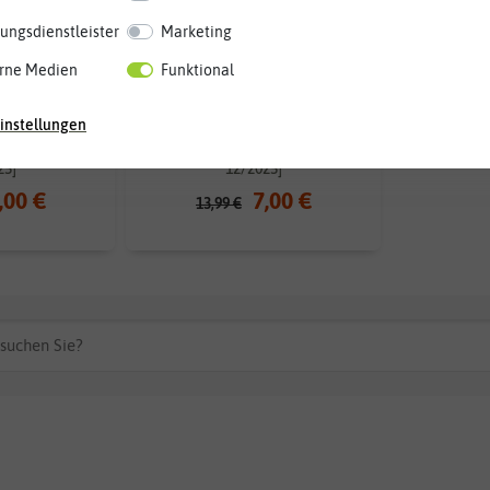
ungsdienstleister
Marketing
rne Medien
Funktional
instellungen
wässerungs
BIO Selbstbewässerungs
tersilie [MHD
Anzuchtset - Schnittlauch [MHD
25]
12/2025]
,00 €
7,00 €
13,99 €