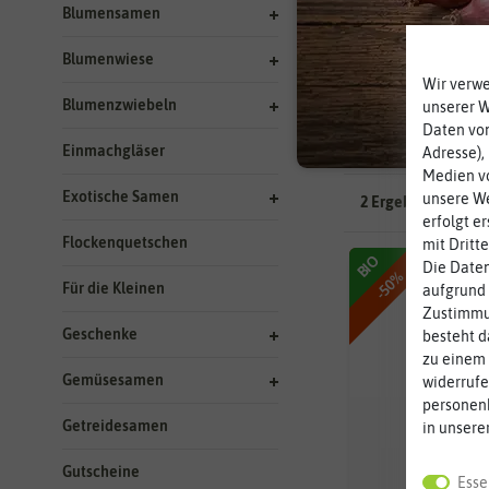
Blumensamen
Hersteller: Flor
Blumenwiese
Wir verw
Blumenzwiebeln
unserer 
Daten von
Einmachgläser
Adresse),
Medien vo
Exotische Samen
unsere We
2 Ergebnisse
gefu
erfolgt e
Flockenquetschen
mit Dritt
BIO
Die Daten
-50%
Für die Kleinen
aufgrund 
Zustimmun
Geschenke
besteht d
zu einem 
Gemüsesamen
widerrufe
personen
Getreidesamen
in unsere
Gutscheine
Esse