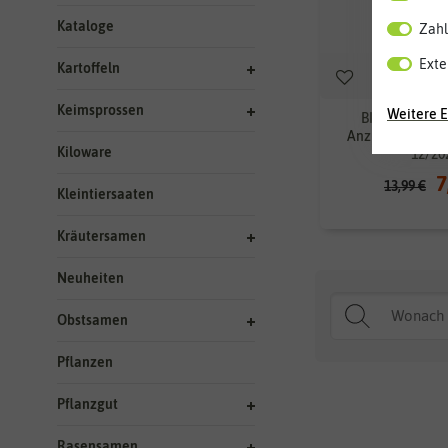
Kataloge
Zahl
Exte
Kartoffeln
Keimsprossen
Weitere E
BIO Selbstbe
Anzuchtset - Pe
Kiloware
12/20
7
13,99 €
Kleintiersaaten
Kräutersamen
Neuheiten
Obstsamen
Pflanzen
Pflanzgut
Rasensamen