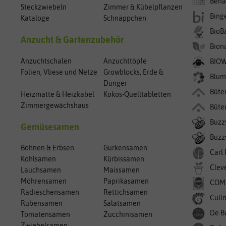
Bena
Steckzwiebeln
Zimmer & Kübelpflanzen
Bing
Kataloge
Schnäppchen
BioB
Anzucht & Gartenzubehör
Bion
Anzuchtschalen
Anzuchttöpfe
BIO
Folien, Vliese und Netze
Growblocks, Erde &
Blum
Dünger
Bûte
Heizmatte & Heizkabel
Kokos-Quelltabletten
Zimmergewächshaus
Bûte
Buzz
Gemüsesamen
Buzzy
Bohnen & Erbsen
Gurkensamen
Carl
Kohlsamen
Kürbissamen
Clev
Lauchsamen
Maissamen
Möhrensamen
Paprikasamen
COM
Radieschensamen
Rettichsamen
Culin
Rübensamen
Salatsamen
De B
Tomatensamen
Zucchinisamen
Zwiebelsamen