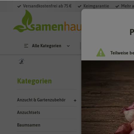
Versandkostenfrei ab 75 €
Keimgarantie
Mehr a
Filter
P
Alle Kategorien
Saatgut
Anzucht & 
Teilweise b
Suchergebn
Kategorien
Kategorie
Anzucht & Gartenzubehör
Lebensdaue
Anzuchtsets
Baumsamen