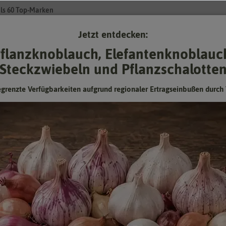
ls 60 Top-Marken
Jetzt entdecken:
Su
flanzknoblauch, Elefantenknoblauc
Steckzwiebeln und Pflanzschalotte
Gartenzubehör
Gründünger & -düngung
Pflanzgut
Keimspros
egrenzte Verfügbarkeiten aufgrund regionaler Ertragseinbußen durch 
isse für Hersteller
Florex
(
2
Treffer)
Hersteller
Aussaa
r
Lieferbarkeit