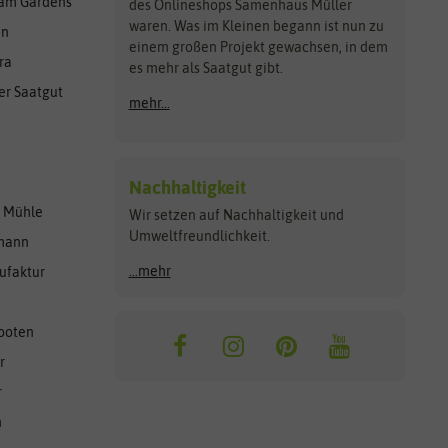
am Gardens
des Onlineshops Samenhaus Müller
waren. Was im Kleinen begann ist nun zu
en
einem großen Projekt gewachsen, in dem
ra
es mehr als Saatgut gibt.
er Saatgut
mehr...
Nachhaltigkeit
r Mühle
Wir setzen auf Nachhaltigkeit und
Umweltfreundlichkeit.
lmann
...mehr
ufaktur
ooten
r
r
n