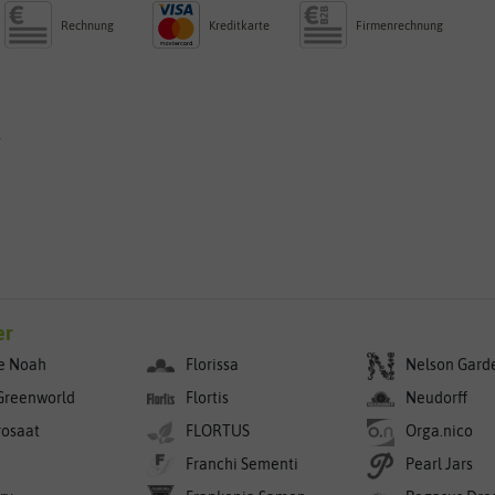
Rechnung
Kreditkarte
Firmenrechnung
g
er
e Noah
Florissa
Nelson Gard
Greenworld
Flortis
Neudorff
rosaat
FLORTUS
Orga.nico
Franchi Sementi
Pearl Jars