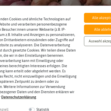
ex
Alle akzept
enden Cookies und ähnliche Technologien auf
Knoblauch & Zwiebeln
Website und verarbeiten personenbezogene
 Besucher:innen unserer Webseite (z.B. IP-
Alle ableh
 um z.B. Inhalte und Anzeigen zu personalisieren,
n Drittanbietern einzubinden oder Zugriffe auf
Auswahl akze
bsite zu analysieren. Die Datenverarbeitung
nden
rst durch gesetzte Cookies. Wir teilen diese Daten
en, die wir in den Einstellungen benennen.
BIO
verarbeitung kann mit Einwilligung oder
-50%
eines berechtigten Interesses erfolgen. Die
g kann erteilt oder abgelehnt werden. Es
as Recht, nicht einzuwilligen und die Einwilligung
späteren Zeitpunkt zu ändern oder zu
n. Weitere Informationen zur Verwendung
bezogener Daten und den Diensten erklären wir
r
Daten­schutz­erklärung
.
nziell
Statistik