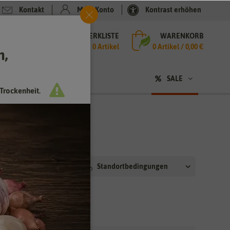
Kontakt
Mein Konto
Kontrast erhöhen
MERKLISTE
WARENKORB
che
0 Artikel
0
Artikel /
0,00 €
h,
n
sen
❤ für Tiere
SALE
Trockenheit.
t Haus
Standortbedingungen