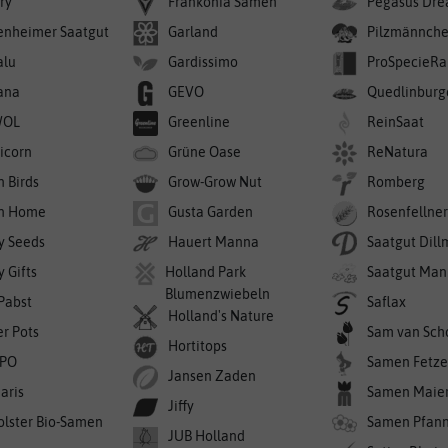
ry
Frankonia Samen
Pegasus Dre
enheimer Saatgut
Garland
Pilzmännch
alu
Gardissimo
ProSpecieRa
ana
GEVO
Quedlinburg
WOL
Greenline
ReinSaat
icorn
Grüne Oase
ReNatura
n Birds
Grow-Grow Nut
Romberg
n Home
Gusta Garden
Rosenfellne
y Seeds
Hauert Manna
Saatgut Dil
 Gifts
Holland Park
Saatgut Man
Blumenzwiebeln
 Pabst
Saflax
Holland's Nature
er Pots
Sam van Sch
Hortitops
PO
Samen Fetze
Jansen Zaden
aris
Samen Maie
Jiffy
olster Bio-Samen
Samen Pfan
JUB Holland