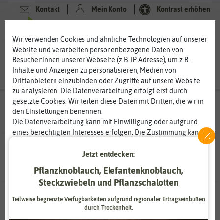
Kontakt
Mein Konto
Kontrast erhöhen
Filter
0
0
Wir verwenden Cookies und ähnliche Technologien auf unserer
Website und verarbeiten personenbezogene Daten von
Besucher:innen unserer Webseite (z.B. IP-Adresse), um z.B.
Inhalte und Anzeigen zu personalisieren, Medien von
Drittanbietern einzubinden oder Zugriffe auf unsere Website
zu analysieren. Die Datenverarbeitung erfolgt erst durch
gesetzte Cookies. Wir teilen diese Daten mit Dritten, die wir in
Suchergebnisse für
Charly Chili
(
7
Treffer)
den Einstellungen benennen.
Die Datenverarbeitung kann mit Einwilligung oder aufgrund
eines berechtigten Interesses erfolgen. Die Zustimmung kann
erteilt oder abgelehnt werden. Es besteht das Recht, nicht
7 Ergebnisse
gefunden
einzuwilligen und die Einwilligung zu einem späteren
Jetzt entdecken:
Zeitpunkt zu ändern oder zu widerrufen. Weitere
Pflanzknoblauch, Elefantenknoblauch,
Informationen zur Verwendung personenbezogener Daten und
Steckzwiebeln und Pflanzschalotten
den Diensten erklären wir in unserer
Daten­schutz­erklärung
.
-30%
-30%
Teilweise begrenzte Verfügbarkeiten aufgrund regionaler Ertragseinbußen
durch Trockenheit.
Essenziell
Statistik