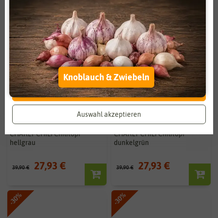
Zahlungsdienstleister
Marketing
Externe Medien
Funktional
Weitere Einstellungen
Alle akzeptieren
Knoblauch & Zwiebeln
Alle ablehnen
Auswahl akzeptieren
CHARLY CHILI Chilitopf
CHARLY CHILI Chilitopf
hellgrau
dunkelgrün
27,93 €
27,93 €
39,90 €
39,90 €
-30%
-30%