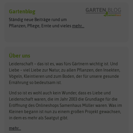
Hersteller
Blumensamen
Gartenblog
Exotische Samen
Arche Noah
Clever Pots
Ständig neue Beiträge rund um
Gemüsesamen
ASB Greenworld
COMPO
Pflanzen, Pflege, Ernte und vieles
mehr...
Gründünger
Keimsprossen
Austrosaat
Culinaris
Kiloware
baza
De Bolster Bio-Samen
Kleintiersaaten
Kräutersamen
Benary
Dobar
Über uns
Loretta-Rasen
Bingenheimer Saatgut
Dürr-Samen
Leidenschaft – das ist es, was fürs Gärtnern wichtig ist. Und
Obstsamen
Liebe – viel Liebe zur Natur, zu allen Pflanzen, den Insekten,
Pilzbrut
BioBalu
elho
Vögeln, Kleintieren und zum Boden, der für unsere gesunde
Rasensamen
Ernährung so bedeutsam ist.
Bionana
Eschenfelder
Steckzwiebeln
Zimmer & Kübelpflanzen
Und so ist es wohl auch kein Wunder, dass es Liebe und
BIOWOL
Feldsaaten Freudenberger
Kataloge
Leidenschaft waren, die im Jahr 2003 die Grundlage für die
Blumicorn
Fertil
Schnäppchen
Eröffnung des Onlineshops Samenhaus Müller waren. Was im
Kleinen begann ist nun zu einem großen Projekt gewachsen,
Bûten Birds
Flora Elite
Anzucht & Gartenzubehör
in dem es mehr als Saatgut gibt.
Bûten Home
Flora Elite Blumenzwiebeln
mehr...
Anzuchtschalen
Buzzy Seeds
Flora Fantastica