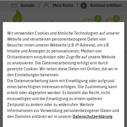
Kontakt
Mein Konto
Kontrast erhöhen
Filter
0
0
Wir verwenden Cookies und ähnliche Technologien auf unserer
Website und verarbeiten personenbezogene Daten von
Besucher:innen unserer Webseite (z.B. IP-Adresse), um z.B.
Inhalte und Anzeigen zu personalisieren, Medien von
Drittanbietern einzubinden oder Zugriffe auf unsere Website
Suchergebnisse für
cocktailtomate
(
24
zu analysieren. Die Datenverarbeitung erfolgt erst durch
Treffer)
gesetzte Cookies. Wir teilen diese Daten mit Dritten, die wir in
den Einstellungen benennen.
Die Datenverarbeitung kann mit Einwilligung oder aufgrund
eines berechtigten Interesses erfolgen. Die Zustimmung kann
erteilt oder abgelehnt werden. Es besteht das Recht, nicht
einzuwilligen und die Einwilligung zu einem späteren
Zeitpunkt zu ändern oder zu widerrufen. Weitere
Informationen zur Verwendung personenbezogener Daten und
den Diensten erklären wir in unserer
Daten­schutz­erklärung
.
24 Ergebnisse
gefunden