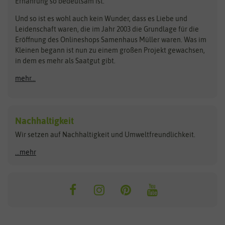
Ernährung so bedeutsam ist.
Bionana
Eschenfelder
Steckzwiebeln
Zimmer & Kübelpflanzen
Und so ist es wohl auch kein Wunder, dass es Liebe und
BIOWOL
Feldsaaten Freudenberger
Kataloge
Leidenschaft waren, die im Jahr 2003 die Grundlage für die
Blumicorn
Fertil
Schnäppchen
Eröffnung des Onlineshops Samenhaus Müller waren. Was im
Kleinen begann ist nun zu einem großen Projekt gewachsen,
Bûten Birds
Flora Elite
Anzucht & Gartenzubehör
in dem es mehr als Saatgut gibt.
Bûten Home
Flora Elite Blumenzwiebeln
mehr...
Anzuchtschalen
Buzzy Seeds
Flora Fantastica
Anzuchttöpfe
Buzzy Gifts
Florex
Folien, Vliese und Netze
Growblocks, Erde & Dünger
Carl Pabst
Nachhaltigkeit
Heizmatte & Heizkabel
Wir setzen auf Nachhaltigkeit und Umweltfreundlichkeit.
Florissa
Hortitops
Kokos-Quelltabletten
Zimmergewächshaus
Flortis
Jansen Zaden
...mehr
FLORTUS
Jiffy
Gemüsesamen
Franchi Sementi
JUB Holland
Bohnen & Erbsen
Frankonia Samen
Kent & Stowe
Gurkensamen
Kohlsamen
Garland
Kiepenkerl
Kürbissamen