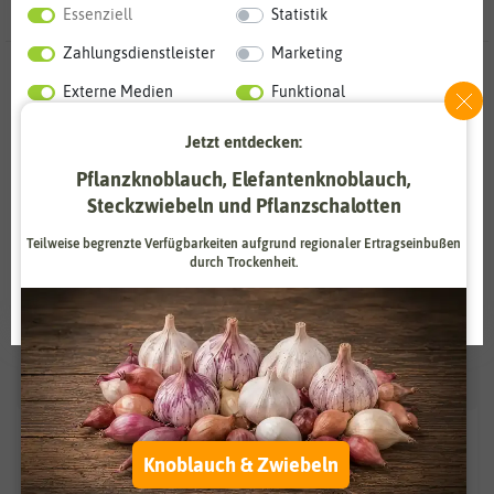
Essenziell
Statistik
Zahlungsdienstleister
Marketing
-50%
BIO
-50%
Externe Medien
Funktional
Jetzt entdecken:
Weitere Einstellungen
Pflanzknoblauch, Elefantenknoblauch,
Alle akzeptieren
Steckzwiebeln und Pflanzschalotten
Teilweise begrenzte Verfügbarkeiten aufgrund regionaler Ertragseinbußen
Alle ablehnen
durch Trockenheit.
Auswahl akzeptieren
Kirschtomate Zuckertraube
BIO Kirschtomate
Zuckertraube
Knoblauch & Zwiebeln