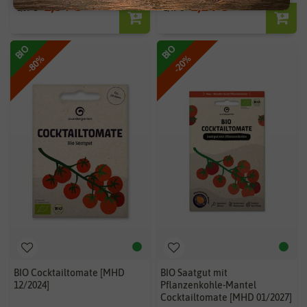
1,34 €
1,24 €
2,69 €
2,49 €
BIO
BIO
-80%
-20%
BIO Cocktailtomate [MHD
BIO Saatgut mit
12/2024]
Pflanzenkohle-Mantel
Cocktailtomate [MHD 01/2027]