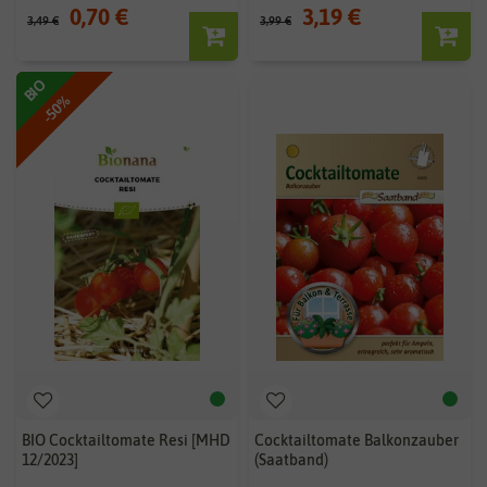
0,70 €
3,19 €
3,49 €
3,99 €
BIO
-50%
BIO Cocktailtomate Resi [MHD
Cocktailtomate Balkonzauber
12/2023]
(Saatband)