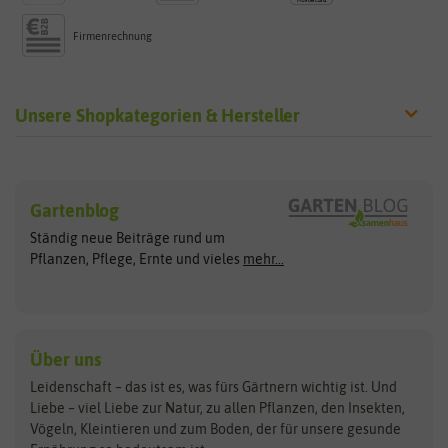
Firmenrechnung
Unsere Shopkategorien & Hersteller
Sämereien
Hersteller
Blumensamen
Gartenblog
Exotische Samen
Arche Noah
Clever Pots
Ständig neue Beiträge rund um
Gemüsesamen
ASB Greenworld
COMPO
Pflanzen, Pflege, Ernte und vieles
mehr...
Gründünger
Keimsprossen
Austrosaat
Culinaris
Kiloware
baza
De Bolster Bio-Samen
Kleintiersaaten
Kräutersamen
Benary
Dobar
Über uns
Loretta-Rasen
Bingenheimer Saatgut
Dürr-Samen
Leidenschaft – das ist es, was fürs Gärtnern wichtig ist. Und
Obstsamen
Liebe – viel Liebe zur Natur, zu allen Pflanzen, den Insekten,
Pilzbrut
BioBalu
elho
Vögeln, Kleintieren und zum Boden, der für unsere gesunde
Rasensamen