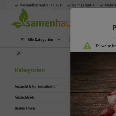
Versandkostenfrei ab 75 €
Keimgarantie
Mehr a
Filter
P
Alle Kategorien
Saatgut
Anzucht & 
Teilweise b
Suchergebn
Kategorien
Kategorie
Anzucht & Gartenzubehör
Aussaat Ha
Anzuchtsets
Baumsamen
Pflanzgut