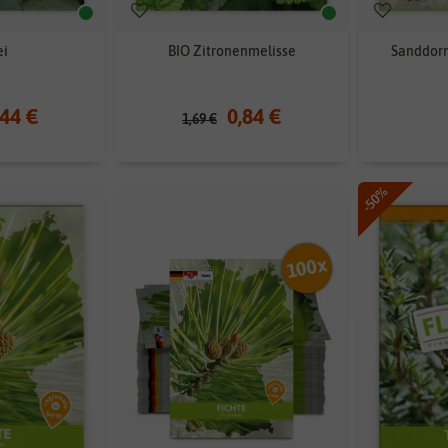
ei
BIO Zitronenmelisse
Sanddorn
,44 €
0,84 €
1,69 €
-50%