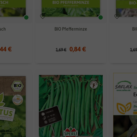
sch
BIO Pfefferminze
BI
,44 €
0,84 €
1,69 €
1,6