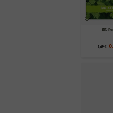
BIO Ke
0
1,69 €