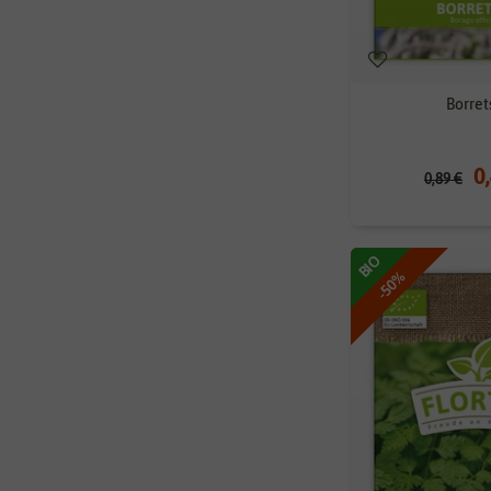
Borret
0
0,89 €
BIO
-50%