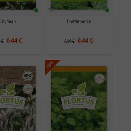
Thymian
Pfefferminze
0,44 €
0,44 €
9 €
0,89 €
-50%