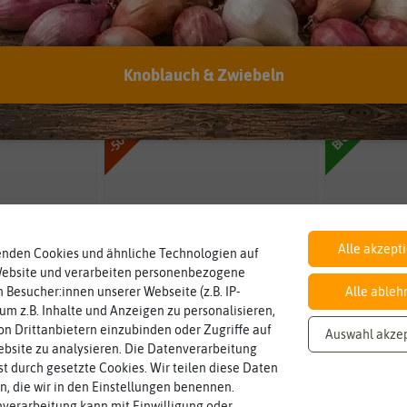
Knoblauch & Zwiebeln
nden
-50%
BIO
Alle akzept
enden Cookies und ähnliche Technologien auf
Website und verarbeiten personenbezogene
 Besucher:innen unserer Webseite (z.B. IP-
Alle ableh
 um z.B. Inhalte und Anzeigen zu personalisieren,
n Drittanbietern einzubinden oder Zugriffe auf
Auswahl akze
bsite zu analysieren. Die Datenverarbeitung
rst durch gesetzte Cookies. Wir teilen diese Daten
en, die wir in den Einstellungen benennen.
verarbeitung kann mit Einwilligung oder