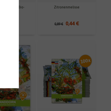
MPOST-TEE Bio-
Zitronenmelisse
iversalguss
14,19 €
0,44 €
0,89 €