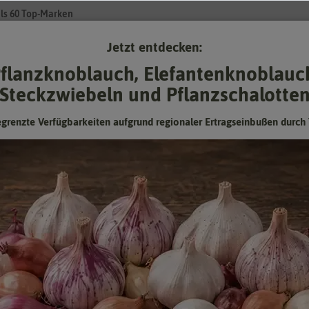
ls 60 Top-Marken
Jetzt entdecken:
Su
flanzknoblauch, Elefantenknoblauc
Steckzwiebeln und Pflanzschalotte
Gartenzubehör
Pflanzgut
Keimsprossen
❤ für Tiere
egrenzte Verfügbarkeiten aufgrund regionaler Ertragseinbußen durch 
isse für
tee
(
78
Treffer)
Preis
Herstel
us
Blütenfarbe
Stando
Lieferbarkeit
Anbauo