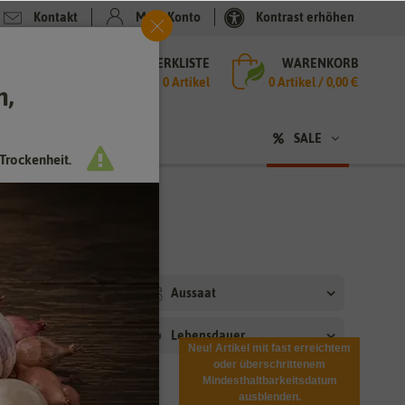
Kontakt
Mein Konto
Kontrast erhöhen
MERKLISTE
WARENKORB
che
0 Artikel
0
Artikel /
0,00 €
h,
n
SALE
Trockenheit.
ler
Aussaat
rtbedingungen
Lebensdauer
rt