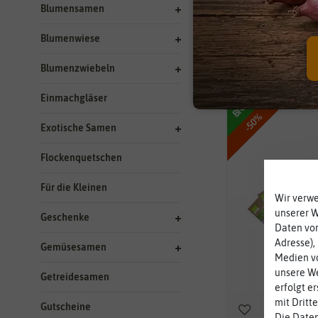
Blumensamen
Blumenwiese
78 Ergebnisse
gefu
Blumenzwiebeln
Einmachgläser
BIO
-50%
Exotische Samen
Flockenquetschen
Für die Kleinen
Wir verw
unserer 
Geschenke
Daten von
Adresse),
Gemüsesamen
Medien vo
unsere We
Getreidesamen
erfolgt e
mit Dritt
Gutscheine
Die Daten