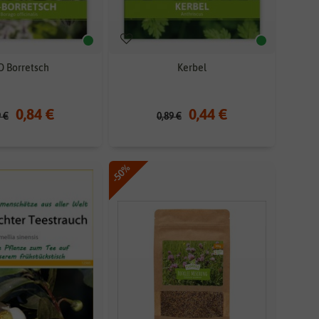
O Borretsch
Kerbel
0,84 €
0,44 €
9 €
0,89 €
-50%