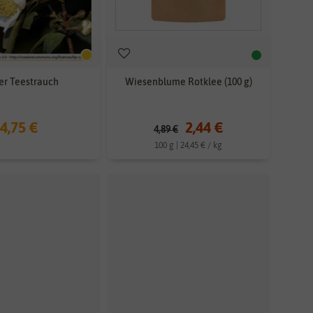
er Teestrauch
Wiesenblume Rotklee (100 g)
4,75 €
2,44 €
4,89 €
100 g | 24,45 € / kg