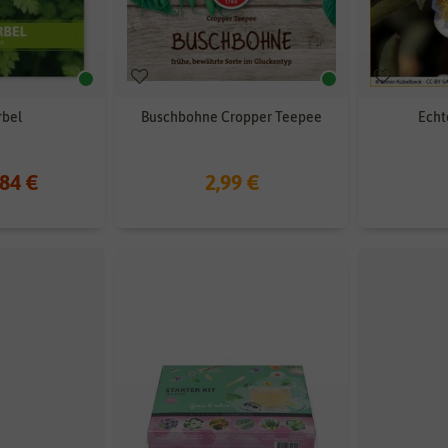
rbel
Buschbohne Cropper Teepee
Echt
,84 €
2,99 €