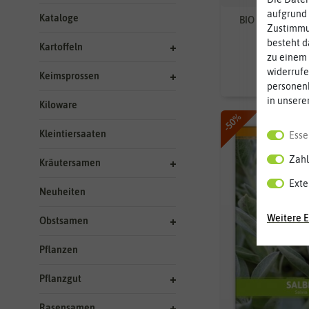
aufgrund 
Kataloge
BIO Teekräuter-S
Zustimmun
besteht d
Kartoffeln
zu einem 
4
7,99 €
widerrufe
Keimsprossen
personen
in unsere
Kiloware
-50%
Kleintiersaaten
Esse
Zahl
Kräutersamen
Exte
Neuheiten
Weitere E
Obstsamen
Pflanzen
Pflanzgut
Rasensamen