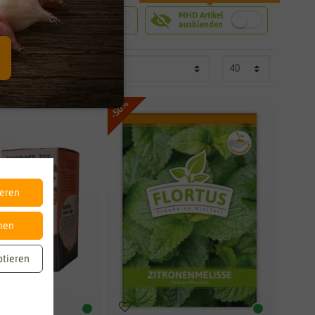
-50%
ieren
nen
ptieren