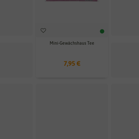
rple Teepee
Mini-Gewächshaus Tee
 €
7,95 €