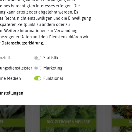
eines berechtigten Interesses erfolgen. Die
et (8 Sorten)
Teekräuter-Set (8 Sorten)
BIO KO
g kann erteilt oder abgelehnt werden. Es
Un
as Recht, nicht einzuwilligen und die Einwilligung
späteren Zeitpunkt zu ändern oder zu
,00 €
3,00 €
5,99 €
n. Weitere Informationen zur Verwendung
bezogener Daten und den Diensten erklären wir
r
Daten­schutz­erklärung
.
BIO
-50%
nziell
Statistik
ungsdienstleister
Marketing
rne Medien
Funktional
instellungen