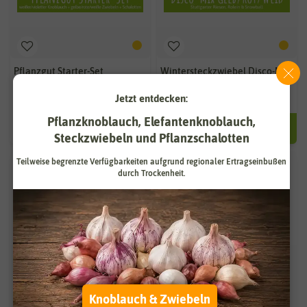
Pflanzgut Starter-Set
Wintersteckzwiebel Disco-Mix
Gelb/Rot/Weiß
Jetzt entdecken:
ab 12,95 €
ab 2,49 €
Pflanzknoblauch, Elefantenknoblauch,
250 g | 9,96 € / kg
Steckzwiebeln und Pflanzschalotten
BIO
Teilweise begrenzte Verfügbarkeiten aufgrund regionaler Ertragseinbußen
durch Trockenheit.
Knoblauch & Zwiebeln