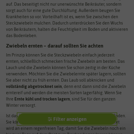
auf. Das beseitigt nicht nur unerwünschte Beikräuter, sondern
sorgt auch für eine gute Durchlüftung. Außerdem beugen Sie
Krankheiten so vor. Vorteilhaft ist es, wenn Sie zwischen den
Steckzwiebeln mulchen. Dadurch unterdrücken Sie den Wuchs
von Beikräutern, halten die Feuchtigkeit im Boden und aktivieren
das Bodenleben.
Zwiebeln ernten – darauf sollten Sie achten
Im Prinzip können Sie die Steckzwiebeln einfach jederzeit
ernten, schließlich schmecken frische Zwiebeln am besten. Das
Lauch und die Zwiebeln können Sie schon zeitig in der Küche
verwenden. Möchten Sie die Zwiebelernte später lagern, sollten
Sie aber nicht zu früh ernten. Das Laub soll abknicken und
vollständig abgetrocknet sein
, denn erst dann sind die Zwiebeln
erntereif und werden die meisten Sorten lagerfähig. Wenn Sie
Ihre
Ernte kühl und trocken lagern
, sind Sie für den ganzen
Winter versorgt.
Ist das Laub abgewelkt, ziehen Sie die Zwiebeln aus dem Boden.
Filter anzeigen
Sie können dazu auch eine Grabegabel verwenden. Geerntet
wird an einem regenfreien Tag, damit Sie die Zwiebeln noch ein