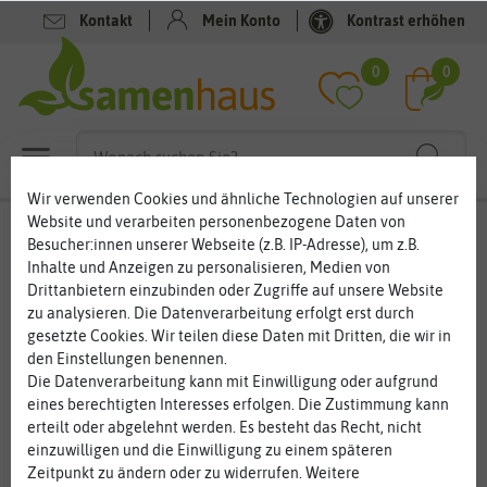
Kontakt
Mein Konto
Kontrast erhöhen
Filter
0
0
Wir verwenden Cookies und ähnliche Technologien auf unserer
Website und verarbeiten personenbezogene Daten von
Steckzwiebeln von mild bis kräftiges Aroma
Besucher:innen unserer Webseite (z.B. IP-Adresse), um z.B.
Inhalte und Anzeigen zu personalisieren, Medien von
Was wäre die Küche ohne Zwiebeln? Zwiebeln lassen sich bei
Drittanbietern einzubinden oder Zugriffe auf unsere Website
vielen Gerichten verwenden und sind sehr gesund. So manches
zu analysieren. Die Datenverarbeitung erfolgt erst durch
Hausmittelchen fürs Unwohlsein entsteht aus den Knollen.
gesetzte Cookies. Wir teilen diese Daten mit Dritten, die wir in
Zwiebeln gehören zu den ältesten Kulturpflanzen. Seit über 5000
den Einstellungen benennen.
Jahren werden sie als Heil-, Gemüse- und Gewürzpflanze
Die Datenverarbeitung kann mit Einwilligung oder aufgrund
kultiviert. Heute gibt es Zwiebeln mit unterschiedlichen
eines berechtigten Interesses erfolgen. Die Zustimmung kann
Schärfen und Aromen. Auch farblich hat sich inzwischen eine
erteilt oder abgelehnt werden. Es besteht das Recht, nicht
bunte Vielfalt entwickelt. Je nachdem, wofür Sie die Knolle
einzuwilligen und die Einwilligung zu einem späteren
verwenden möchten, haben Sie die Wahl zwischen milden
Zeitpunkt zu ändern oder zu widerrufen. Weitere
Geschmack und kräftiger Würze.