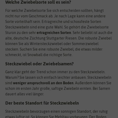
Welche Zwiebelsorte soll es sein?
Für welche Zwiebelsorte Sie sich entscheiden sollten, hängt
nicht nur vom Geschmack ab. Je nach Lage kann eine andere
Sorte vorteilhaft sein. Ertragreiche und schossfeste Sorten
Steckzwiebeln sind eine gute Wahl. So gehört die Zwiebelsorte
Sturon zu den sehr
ertragreichen Sorten
. Sehr beliebt ist auch die
alte, deutsche Züchtung Stuttgarter Riesen. Die robuste Zwiebel
können Sie als Wintersteckzwiebel oder Sommerzwiebel
stecken. Suchen Sie eine robuste Zwiebel, die etwas milder
schmeckt, ist Snowball die richtige Sorte.
Steckzwiebel oder Zwiebelsamen?
Ganz klar geht der Trend schon immer zu den Steckzwiebeln.
Warum? Sie lassen sich einfach leichter anbauen. Steckzwiebeln
sind
weniger anspruchsvoll an den Boden
. Außerdem können Sie
schon im ersten Jahr große, saftige Zwiebeln ernten. Bei Samen
dauert alles viel länger.
Der beste Standort für Steckzwiebeln
Steckzwiebeln bevorzugen einen sonnigen Standort, der ruhig
etwas luftig ist. So können Sie Mehltau vorbeugen. Der Boden