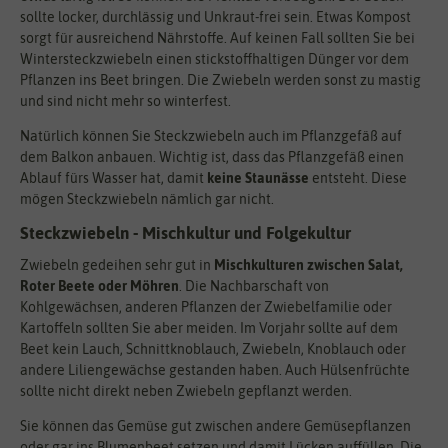
sollte locker, durchlässig und Unkraut-frei sein. Etwas Kompost
sorgt für ausreichend Nährstoffe. Auf keinen Fall sollten Sie bei
Wintersteckzwiebeln einen stickstoffhaltigen Dünger vor dem
Pflanzen ins Beet bringen. Die Zwiebeln werden sonst zu mastig
und sind nicht mehr so winterfest.
Natürlich können Sie Steckzwiebeln auch im Pflanzgefäß auf
dem Balkon anbauen. Wichtig ist, dass das Pflanzgefäß einen
Ablauf fürs Wasser hat, damit
keine Staunässe
entsteht. Diese
mögen Steckzwiebeln nämlich gar nicht.
Steckzwiebeln - Mischkultur und Folgekultur
Zwiebeln gedeihen sehr gut in
Mischkulturen zwischen Salat,
Roter Beete oder Möhren
. Die Nachbarschaft von
Kohlgewächsen, anderen Pflanzen der Zwiebelfamilie oder
Kartoffeln sollten Sie aber meiden. Im Vorjahr sollte auf dem
Beet kein Lauch, Schnittknoblauch, Zwiebeln, Knoblauch oder
andere Liliengewächse gestanden haben. Auch Hülsenfrüchte
sollte nicht direkt neben Zwiebeln gepflanzt werden.
Sie können das Gemüse gut zwischen andere Gemüsepflanzen
oder gar ins Blumenbeet setzen und damit Lücken auffüllen. Die