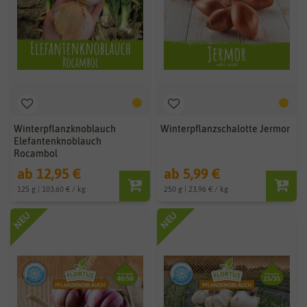
Winterpflanzknoblauch
Winterpflanzschalotte Jermor
Elefantenknoblauch
Rocambol
ab 12,95 €
ab 5,99 €
125 g | 103,60 € / kg
250 g | 23,96 € / kg
NEU
NEU