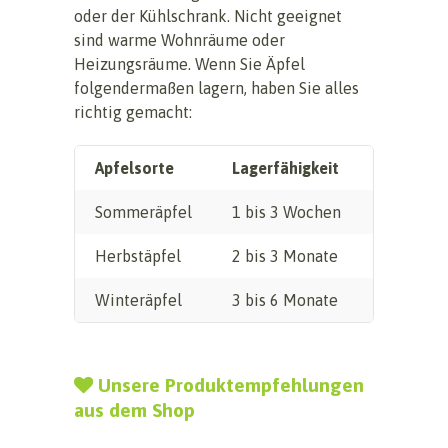
oder der Kühlschrank. Nicht geeignet
sind warme Wohnräume oder
Heizungsräume. Wenn Sie Äpfel
folgendermaßen lagern, haben Sie alles
richtig gemacht:
Apfelsorte
Lagerfähigkeit
Lagerbe
Sommeräpfel
1 bis 3 Wochen
Kühl (5 b
Herbstäpfel
2 bis 3 Monate
Kühl (4 b
Winteräpfel
3 bis 6 Monate
Sehr kühl
Unsere Produktempfehlungen
aus dem Shop