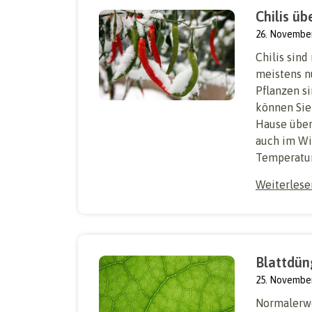
Chilis ü
26. Novembe
Chilis sin
meistens nu
Pflanzen s
können Sie
Hause überw
auch im Win
Temperature
Weiterles
Blattdün
25. Novembe
Normalerwe