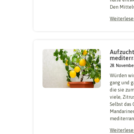
Den Mittelw
Weiterles
Aufzucht
mediterr
28. Novembe
Würden wir
gang und g
die sie zu
viele, Zitr
Selbst das 
Mandarinen
mediterrane
Weiterles