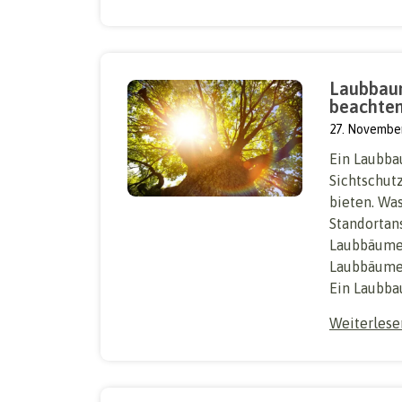
Laubbaum
beachten
27. Novembe
Ein Laubba
Sichtschut
bieten. Was
Standortan
Laubbäume,
Laubbäumen
Ein Laubba
Weiterles