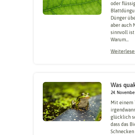
oder flüssi
Blattdüngu
Dünger über
aber auch 
sinnvoll is
Warum...
Weiterles
Was quak
24. Novembe
Mit einem 
irgendwann 
glücklich 
dass das Bi
Schnecken 