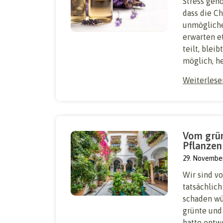
Stress gehö
dass die C
unmögliche
erwarten e
teilt, blei
möglich, h
Weiterles
Vom grün
Pflanzen
29. Novembe
Wir sind v
tatsächlic
schaden wür
grünte und
hatte entw