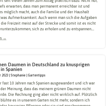
rt seit vielen Jahren zum Alltag praktisch dazu. Nicht nur,
hefs erwarten, dass man permanent erreichbar ist und
s möglich macht, auch die Familie und der Haushalt
twas Aufmerksamkeit. Auch wenn man sich die Aufgaben
bt die Freizeit meist auf der Strecke und somit ist es nicht
erunterzukommen, sich zu erholen und zu entspannen....
en →
en Daumen in Deutschland zu knusprigen
 in Spanien
r 2023
Stephanie
Gartentipps
or fast 10 Jahren nach Spanien ausgewandert und ich war
h der Meinung, dass das meinem grünen Daumen nicht
de. Die Rechnung ging aber nicht wirklich auf. Plötzlich
 blühte es in unserem Garten nicht mehr, sondern ich
eder knusprige Pflanzen oder sie sind geschwommen.