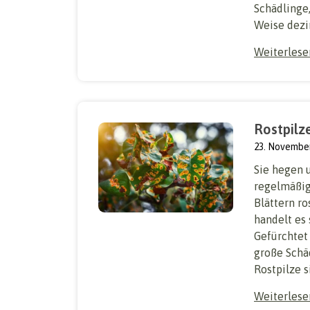
Schädlinge,
Weise dezim
Weiterles
Rostpilz
23. Novembe
Sie hegen u
regelmäßig 
Blättern ro
handelt es 
Gefürchtet 
große Schä
Rostpilze si
Weiterles