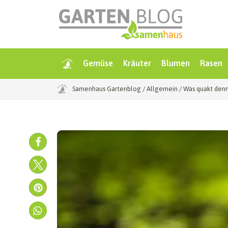
Gemüse
Kräuter
Blumen
Rasen
Samenhaus Gartenblog
/
Allgemein
/
Was quakt denn