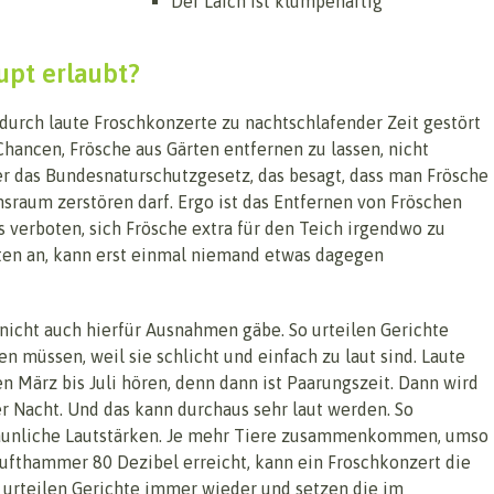
Der Laich ist klumpenartig
upt erlaubt?
 durch laute Froschkonzerte zu nachtschlafender Zeit gestört
hancen, Frösche aus Gärten entfernen zu lassen, nicht
ter das Bundesnaturschutzgesetz, das besagt, dass man Frösche
nsraum zerstören darf. Ergo ist das Entfernen von Fröschen
s verboten, sich Frösche extra für den Teich irgendwo zu
rten an, kann erst einmal niemand etwas dagegen
nicht auch hierfür Ausnahmen gäbe. So urteilen Gerichte
 müssen, weil sie schlicht und einfach zu laut sind. Laute
 März bis Juli hören, denn dann ist Paarungszeit. Dann wird
er Nacht. Und das kann durchaus sehr laut werden. So
rstaunliche Lautstärken. Je mehr Tiere zusammenkommen, umso
slufthammer 80 Dezibel erreicht, kann ein Froschkonzert die
 urteilen Gerichte immer wieder und setzen die im