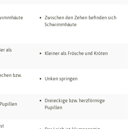
hwimmhäute
Zwischen den Zehen befinden sich
Schwimmhäute
er als
Kleiner als Frösche und Kröten
echen bzw.
Unken springen
Dreieckige bzw. herzförmige
Pupillen
Pupillen
ist