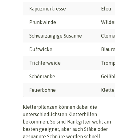
Kapuzinerkresse
Efeu
Prunkwinde
Wilder Wein
Schwarzäugige Susanne
Clematis
Duftwicke
Blauregen
Trichterweide
Trompetenblum
Schönranke
Geißblatt
Feuerbohne
Kletterrosen
Kletterpflanzen können dabei die
unterschiedlichsten Kletterhilfen
bekommen. So sind Rankgitter wohl am
besten geeignet, aber auch Stäbe oder
gespannte Schnüre werden schnell