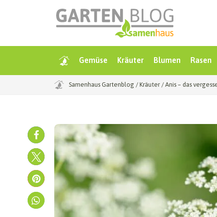
Gemüse
Kräuter
Blumen
Rasen
Samenhaus Gartenblog
/
Kräuter
/
Anis – das vergess