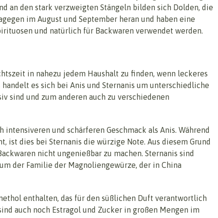
nd an den stark verzweigten Stängeln bilden sich Dolden, die
 dagegen im August und September heran und haben eine
Spirituosen und natürlich für Backwaren verwendet werden.
chtszeit in nahezu jedem Haushalt zu finden, wenn leckeres
 handelt es sich bei Anis und Sternanis um unterschiedliche
siv sind und zum anderen auch zu verschiedenen
ich intensiveren und schärferen Geschmack als Anis. Während
t, ist dies bei Sternanis die würzige Note. Aus diesem Grund
e Backwaren nicht ungenießbar zu machen. Sternanis sind
m der Familie der Magnoliengewürze, der in China
thol enthalten, das für den süßlichen Duft verantwortlich
m sind auch noch Estragol und Zucker in großen Mengen im