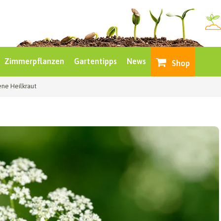
Zimmerpflanzen
Gartentipps
News
Shop
ene Heilkraut