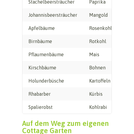
Stachelbeersträucher
Paprika
Thy
Johannisbeersträucher
Mangold
Bohn
Apfelbäume
Rosenkohl
Majo
Birnbäume
Rotkohl
Estr
Pflaumenbäume
Mais
Rosm
Kirschbäume
Bohnen
Lave
Holunderbüsche
Kartoffeln
Bärl
Rhabarber
Kürbis
Lieb
Spalierobst
Kohlrabi
Min
Auf dem Weg zum eigenen
Cottage Garten