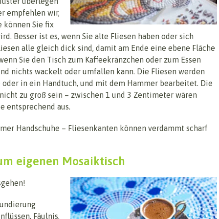
Muster überlegen
er empfehlen wir,
 können Sie fix
ird. Besser ist es, wenn Sie alte Fliesen haben oder sich
liesen alle gleich dick sind, damit am Ende eine ebene Fläche
 wenn Sie den Tisch zum Kaffeekränzchen oder zum Essen
und nichts wackelt oder umfallen kann. Die Fliesen werden
ke oder in ein Handtuch, und mit dem Hammer bearbeitet. Die
h nicht zu groß sein – zwischen 1 und 3 Zentimeter wären
sie entsprechend aus.
immer Handschuhe – Fliesenkanten können verdammt scharf
zum eigenen Mosaiktisch
sgehen!
Grundierung
nflüssen, Fäulnis,