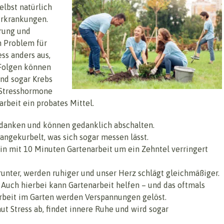
elbst natürlich
 Erkrankungen.
erung und
n Problem für
ess anders aus,
 Folgen können
nd sogar Krebs
r Stresshormone
rbeit ein probates Mittel.
danken und können gedanklich abschalten.
ngekurbelt, was sich sogar messen lässt.
ein mit 10 Minuten Gartenarbeit um ein Zehntel verringert
nter, werden ruhiger und unser Herz schlägt gleichmäßiger.
t. Auch hierbei kann Gartenarbeit helfen – und das oftmals
Arbeit im Garten werden Verspannungen gelöst.
aut Stress ab, findet innere Ruhe und wird sogar