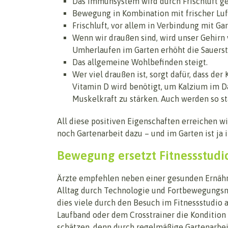
Das Immunsystem wird durch Frischluft ges
Bewegung in Kombination mit frischer Luft
Frischluft, vor allem in Verbindung mit Ga
Wenn wir draußen sind, wird unser Gehirn 
Umherlaufen im Garten erhöht die Sauerst
Das allgemeine Wohlbefinden steigt.
Wer viel draußen ist, sorgt dafür, dass d
Vitamin D wird benötigt, um Kalzium im
Muskelkraft zu stärken. Auch werden so s
All diese positiven Eigenschaften erreichen w
noch Gartenarbeit dazu – und im Garten ist ja 
Bewegung ersetzt Fitnessstudi
Ärzte empfehlen neben einer gesunden Ernäh
Alltag durch Technologie und Fortbewegungsm
dies viele durch den Besuch im Fitnessstudio
Laufband oder dem Crosstrainer die Kondition 
schätzen, denn durch regelmäßige Gartenarbeit 