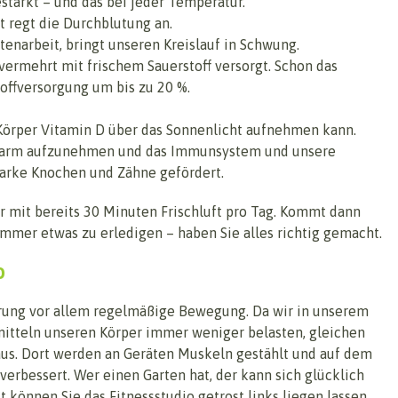
tärkt – und das bei jeder Temperatur.
 regt die Durchblutung an.
rtenarbeit, bringt unseren Kreislauf in Schwung.
vermehrt mit frischem Sauerstoff versorgt. Schon das
offversorgung um bis zu 20 %.
er Körper Vitamin D über das Sonnenlicht aufnehmen kann.
 Darm aufzunehmen und das Immunsystem und unsere
tarke Knochen und Zähne gefördert.
ir mit bereits 30 Minuten Frischluft pro Tag. Kommt dann
immer etwas zu erledigen – haben Sie alles richtig gemacht.
o
rung vor allem regelmäßige Bewegung. Da wir in unserem
itteln unseren Körper immer weniger belasten, gleichen
 aus. Dort werden an Geräten Muskeln gestählt und auf dem
verbessert. Wer einen Garten hat, der kann sich glücklich
können Sie das Fitnessstudio getrost links liegen lassen.