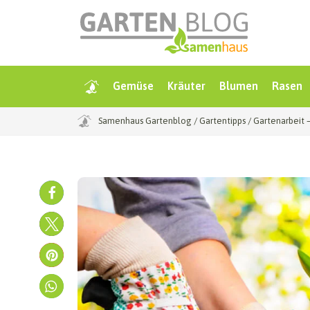
Gemüse
Kräuter
Blumen
Rasen
Samenhaus Gartenblog
/
Gartentipps
/
Gartenarbeit 