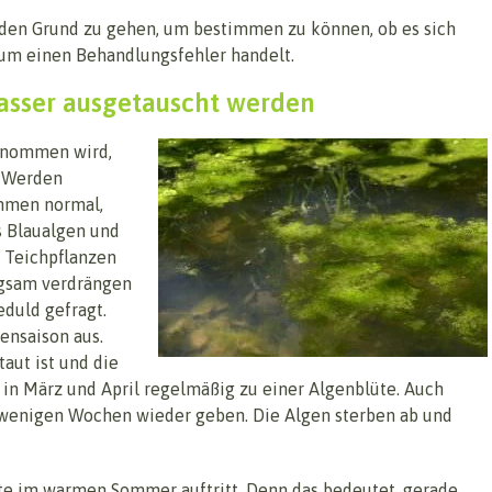
f den Grund zu gehen, um bestimmen zu können, ob es sich
 um einen Behandlungsfehler handelt.
asser ausgetauscht werden
rnommen wird,
. Werden
ommen normal,
s Blaualgen und
e Teichpflanzen
angsam verdrängen
duld gefragt.
ensaison aus.
aut ist und die
n März und April regelmäßig zu einer Algenblüte. Auch
on wenigen Wochen wieder geben. Die Algen sterben ab und
üte im warmen Sommer auftritt. Denn das bedeutet, gerade