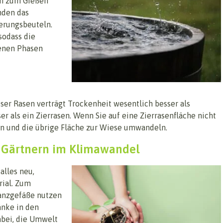
en zum Gießen
nden das
erungsbeuteln.
odass die
enen Phasen
ser Rasen verträgt Trockenheit wesentlich besser als
r als ein Zierrasen. Wenn Sie auf eine Zierrasenfläche nicht
rn und die übrige Fläche zur Wiese umwandeln.
s Gärtnern im Klimawandel
alles neu,
ial. Zum
lanzgefäße nutzen
änke in den
abei, die Umwelt