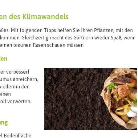
ten des Klimawandels
es. Mit folgenden Tipps helfen Sie Ihren Pflanzen, mit den
kommen. Gleichzeitig macht das Gärtnern wieder Spaß, wenn
 einen braunen Rasen schauen müssen.
den
 er verbessert
umus anreichern,
 wiederum den
einen
oll verwerten.
ung
el Bodenfläche