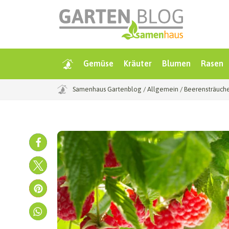
Gemüse
Kräuter
Blumen
Rasen
Samenhaus Gartenblog
/
Allgemein
/
Beerensträuche