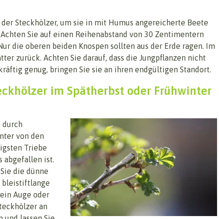
g der Steckhölzer, um sie in mit Humus angereicherte Beete
. Achten Sie auf einen Reihenabstand von 30 Zentimentern
ur die oberen beiden Knospen sollten aus der Erde ragen. Im
tter zurück. Achten Sie darauf, dass die Jungpflanzen nicht
räftig genug, bringen Sie sie an ihren endgültigen Standort.
ckhölzer im Spätherbst oder Frühwinter
 durch
inter von den
tigsten Triebe
 abgefallen ist.
 Sie die dünne
 bleistiftlange
 ein Auge oder
teckhölzer an
n und lassen Sie