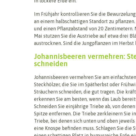
in lockere Erde ein.
Im Frühjahr kontrollieren Sie die Bewurzelun
an einem halbschattigen Standort zu pflanzen
und einen Pflanzabstand von 20 Zentimetern. N
Mai stutzen Sie die Austriebe auf etwa drei Blä
austrocknen. Sind die Jungpflanzen im Herbst k
Johannisbeeren vermehren: Ste
schneiden
Johannisbeeren vermehren Sie am einfachsten
Steckhölzer, die Sie im Spätherbst oder Frühw
Sträuchern schneiden, die gut tragen. Die kräf
erkennen Sie am besten, wenn das Laub bereits
Schneiden Sie einjährige Triebe ab, von denen
Spitze entfernen. Die Triebe zerkleinern Sie in
Triebe, bei denen sich unten und oben jeweils
eine Knospe befinden muss. Schlagen Sie die S
einen schattigen Platz in humusreiche Erde ei