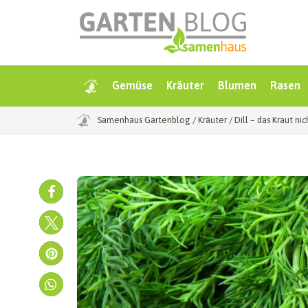
Gemüse
Kräuter
Blumen
Rasen
Samenhaus Gartenblog
/
Kräuter
/
Dill – das Kraut ni