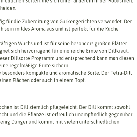
hiedlichen Sorten, die sich unter anderem in der Robustheit,
heiden.
äufig für die Zubereitung von Gurkengerichten verwendet. Der
h sein mildes Aroma aus und ist perfekt für die Küche
kräftigen Wuchs und ist für seine besonders großen Blätter
ignet sich hervorragend für eine reiche Ernte von Dillkraut.
dieser Dillsorte Programm und entsprechend kann man diesen
eine regelmäßige Ernte sichern.
ne besonders kompakte und aromatische Sorte. Der Tetra-Dill
leinen Flächen oder auch in einem Topf.
ochen ist Dill ziemlich pflegeleicht. Der Dill kommt sowohl
echt und die Pflanze ist erfreulich unempfindlich gegenüber
 wenig Dünger und kommt mit vielen unterschiedlichen