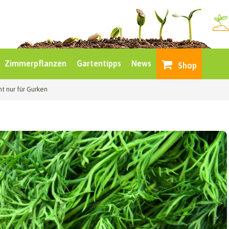
Zimmerpflanzen
Gartentipps
News
Shop
cht nur für Gurken