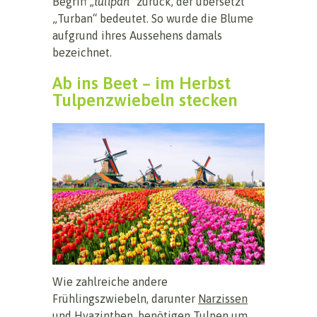
Begriff
„tulipan“
zurück, der übersetzt
„Turban“ bedeutet. So wurde die Blume
aufgrund ihres Aussehens damals
bezeichnet.
Ab ins Beet – im Herbst
Tulpenzwiebeln stecken
Wie zahlreiche andere
Frühlingszwiebeln, darunter
Narzissen
und
Hyazinthen
, benötigen
Tulpen
um