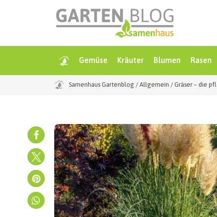
Gemüse
Kräuter
Blumen
Rasen
Samenhaus Gartenblog
/
Allgemein
/
Gräser – die p