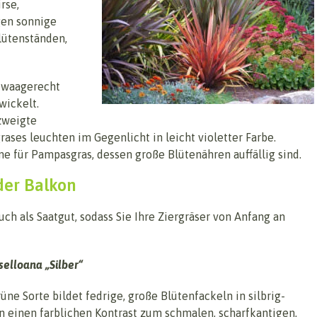
rse,
gen sonnige
lütenständen,
s waagerecht
wickelt.
zweigte
ases leuchten im Gegenlicht in leicht violetter Farbe.
e für Pampasgras, dessen große Blütenähren auffällig sind.
der Balkon
h als Saatgut, sodass Sie Ihre Ziergräser von Anfang an
selloana „Silber“
ne Sorte bildet fedrige, große Blütenfackeln in silbrig-
en einen farblichen Kontrast zum schmalen, scharfkantigen,