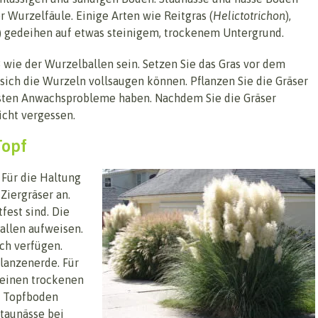
r Wurzelfäule. Einige Arten wie Reitgras (
Helictotrichon
),
) gedeihen auf etwas steinigem, trockenem Untergrund.
ß wie der Wurzelballen sein. Setzen Sie das Gras vor dem
 sich die Wurzeln vollsaugen können. Pflanzen Sie die Gräser
onsten Anwachsprobleme haben. Nachdem Sie die Gräser
icht vergessen.
Topf
 Für die Haltung
Ziergräser an.
fest sind. Die
allen aufweisen.
ch verfügen.
lanzenerde. Für
 einen trockenen
n Topfboden
Staunässe bei