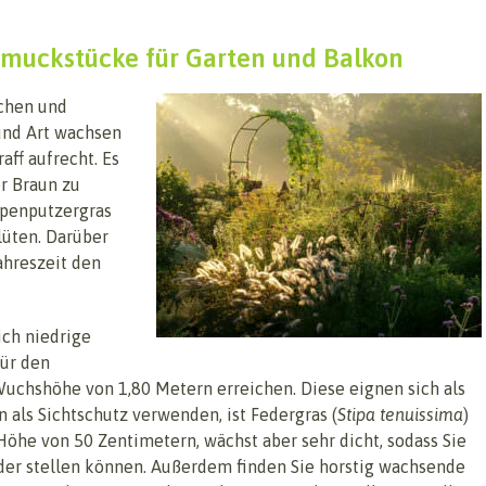
chmuckstücke für Garten und Balkon
ichen und
und Art wachsen
aff aufrecht. Es
er Braun zu
mpenputzergras
lüten. Darüber
Jahreszeit den
ich niedrige
für den
 Wuchshöhe von 1,80 Metern erreichen. Diese eignen sich als
 als Sichtschutz verwenden, ist Federgras (
Stipa tenuissima
)
Höhe von 50 Zentimetern, wächst aber sehr dicht, sodass Sie
der stellen können. Außerdem finden Sie horstig wachsende