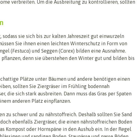
izome verbreiten. Um die Ausbreitung zu kontrollieren, sollten
rn
 sodass sie sich bis zur kalten Jahreszeit gut einwurzeln
müssen Sie ihnen einen leichten Winterschutz in Form von
ngel (
Festuca
) und Seggen (
Carex
) bilden eine Ausnahme.
pflanzen, denn sie überstehen den Winter gut und bilden bis
schattige Plätze unter Bäumen und andere benötigen einen
eiben, sollten Sie Ziergräser im Frühling bodennah
ser, die sich stark ausbreiten. Dann muss das Gras per Spaten
einem anderen Platz einpflanzen.
n zu schwer und zu nährstoffreich. Deshalb sollten Sie Sand
jedoch ebenfalls Ziergräser, die einen nährstoffreichen Boden
was Kompost oder Hornspäne in den Aushub ein. In der Regel
hlässigen und sandigen Boden. Staunässe und nasse Böden