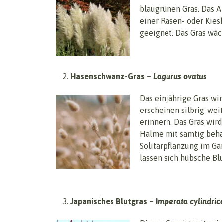
blaugrünen Gras. Das A
einer Rasen- oder Kiesf
geeignet. Das Gras wäc
Hasenschwanz-Gras –
Lagurus ovatus
Das einjährige Gras wi
erscheinen silbrig-we
erinnern. Das Gras wir
Halme mit samtig behaa
Solitärpflanzung im Ga
lassen sich hübsche B
Japanisches Blutgras – I
mperata cylindric