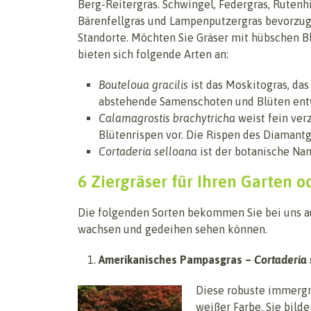
Berg-Reitergras. Schwingel, Federgras, Rutenhi
Bärenfellgras und Lampenputzergras bevorzu
Standorte. Möchten Sie Gräser mit hübschen B
bieten sich folgende Arten an:
Bouteloua gracilis
ist das Moskitogras, da
abstehende Samenschoten und Blüten ent
Calamagrostis brachytricha
weist fein ver
Blütenrispen vor. Die Rispen des Diamantgr
Cortaderia selloana
ist der botanische Nam
6 Ziergräser für Ihren Garten o
Die folgenden Sorten bekommen Sie bei uns auc
wachsen und gedeihen sehen können.
Amerikanisches Pampasgras –
Cortaderia 
Diese robuste immergrü
weißer Farbe. Sie bild