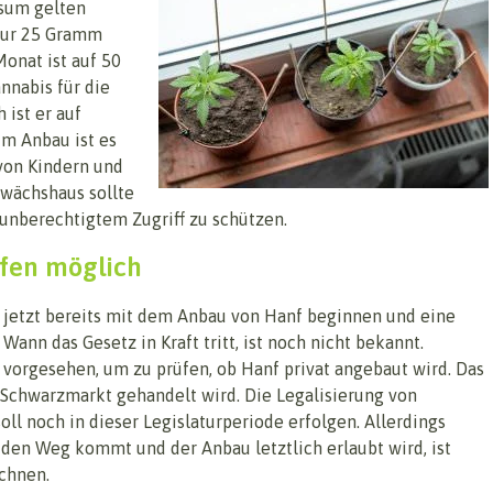
nsum gelten
 nur 25 Gramm
onat ist auf 50
nnabis für die
 ist er auf
im Anbau ist es
 von Kindern und
ewächshaus sollte
 unberechtigtem Zugriff zu schützen.
afen möglich
ie jetzt bereits mit dem Anbau von Hanf beginnen und eine
ann das Gesetz in Kraft tritt, ist noch nicht bekannt.
 vorgesehen, um zu prüfen, ob Hanf privat angebaut wird. Das
 Schwarzmarkt gehandelt wird. Die Legalisierung von
ll noch in dieser Legislaturperiode erfolgen. Allerdings
f den Weg kommt und der Anbau letztlich erlaubt wird, ist
chnen.