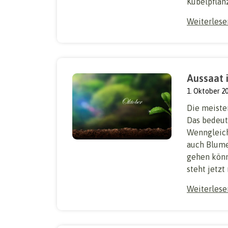
Kübelpflanz
Weiterles
Aussaat 
1. Oktober 2
Die meiste
Das bedeut
Wenngleich
auch Blumen
gehen könne
steht jetzt
Weiterles