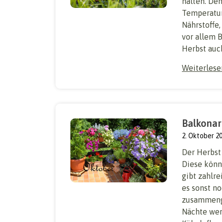
halten. De
Temperatur
Nährstoffe,
vor allem 
Herbst auch
Weiterles
Balkonar
2. Oktober 2
Der Herbst 
Diese könne
gibt zahlre
es sonst no
zusammenge
Nächte werd