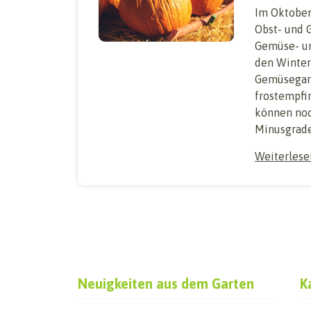
Im Oktober
Obst- und 
Gemüse- un
den Winter
Gemüsegart
frostempfi
können noc
Minusgraden
Weiterles
Neuigkeiten aus dem Garten
K