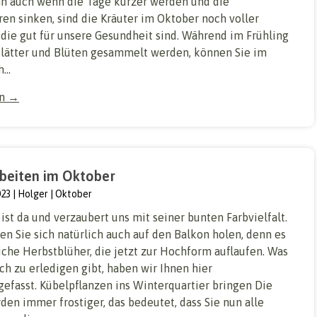
nn auch wenn die Tage kürzer werden und die
en sinken, sind die Kräuter im Oktober noch voller
 die gut für unsere Gesundheit sind. Während im Frühling
Blätter und Blüten gesammelt werden, können Sie im
...
en →
beiten im Oktober
023
Holger
Oktober
ist da und verzaubert uns mit seiner bunten Farbvielfalt.
n Sie sich natürlich auch auf den Balkon holen, denn es
iche Herbstblüher, die jetzt zur Hochform auflaufen. Was
ch zu erledigen gibt, haben wir Ihnen hier
fasst. Kübelpflanzen ins Winterquartier bringen Die
en immer frostiger, das bedeutet, dass Sie nun alle