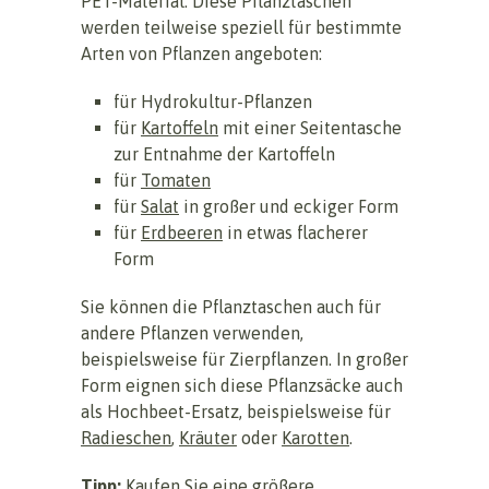
PET-Material. Diese Pflanztaschen
werden teilweise speziell für bestimmte
Arten von Pflanzen angeboten:
für Hydrokultur-Pflanzen
für
Kartoffeln
mit einer Seitentasche
zur Entnahme der Kartoffeln
für
Tomaten
für
Salat
in großer und eckiger Form
für
Erdbeeren
in etwas flacherer
Form
Sie können die Pflanztaschen auch für
andere Pflanzen verwenden,
beispielsweise für Zierpflanzen. In großer
Form eignen sich diese Pflanzsäcke auch
als Hochbeet-Ersatz, beispielsweise für
Radieschen
,
Kräuter
oder
Karotten
.
Tipp:
Kaufen Sie eine größere