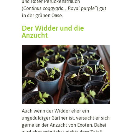
und Roter Perückenstrauch
(
Continus coggygria „ Royal purple“
) gut
in der grünen Oase.
Der Widder und die
Anzucht
Auch wenn der Widder eher ein
ungeduldiger Gärtner ist, versucht er sich
gerne an der Anzucht von
Exoten
. Dabei
wird aber möglichst nichts dem Zufall