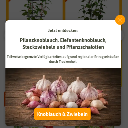
Jetzt entdecken:
Pflanzknoblauch, Elefantenknoblauch,
Steckzwiebeln und Pflanzschalotten
CHARLY CHILI Chilitopf
CHARLY CHILI XL Chilitopf
CH
Teilweise begrenzte Verfügbarkeiten aufgrund regionaler Ertragseinbußen
hellgrau
hellgrau
du
durch Trockenheit.
27,93 €
34,93 €
39,90 €
49,90 €
39
-50%
BIO
-50%
Knoblauch & Zwiebeln