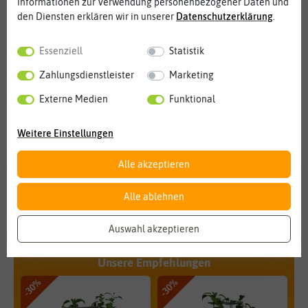
Informationen zur Verwendung personenbezogener Daten und
den Diensten erklären wir in unserer
Daten­schutz­erklärung
.
Weitere Kategorien
Essenziell
Statistik
Blockpaprikasamen
Spitzpaprikasamen
10
5
Zahlungsdienstleister
Marketing
Externe Medien
Funktional
Weitere Einstellungen
Alle akzeptieren
119 Ergebnisse
gefunden in Paprikasamen
Alle ablehnen
Auswahl akzeptieren
Unsere Empfehlungen
-30%
-30%
-3