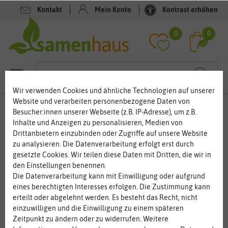
Kontakt
Mein Konto
Kontrast erhöhen
Filter
0
0
Wir verwenden Cookies und ähnliche Technologien auf unserer
Website und verarbeiten personenbezogene Daten von
Gemüsesamen
- Paprikasamen
Besucher:innen unserer Webseite (z.B. IP-Adresse), um z.B.
Inhalte und Anzeigen zu personalisieren, Medien von
Paprikasamen
Drittanbietern einzubinden oder Zugriffe auf unsere Website
zu analysieren. Die Datenverarbeitung erfolgt erst durch
Die knackigen Paprikafrüchte sind aus der Küche nicht mehr
gesetzte Cookies. Wir teilen diese Daten mit Dritten, die wir in
wegzudenken. Die Vitamin-C-reiche Gemüsesorte gibt es in
den Einstellungen benennen.
vielen geschmacklichen Varianten, die von leicht süßlich bis zu
Die Datenverarbeitung kann mit Einwilligung oder aufgrund
feurig scharf reichen. Und auch farblich hat das Gemüse was zu
eines berechtigten Interesses erfolgen. Die Zustimmung kann
bieten. Paprikasamen können Sie im Garten oder auf dem Balkon
erteilt oder abgelehnt werden. Es besteht das Recht, nicht
in die Erde bringen. Die aus dem Süden stammende Pflanze liebt
einzuwilligen und die Einwilligung zu einem späteren
es warm. Wussten Sie übrigens, dass es sich bei der Frucht nicht
Zeitpunkt zu ändern oder zu widerrufen. Weitere
um eine Paprikaschote handelt?