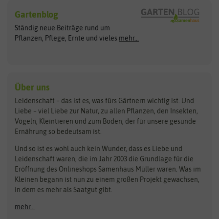
Hersteller
Blumensamen
Gartenblog
Exotische Samen
Arche Noah
Clever Pots
Ständig neue Beiträge rund um
Gemüsesamen
ASB Greenworld
COMPO
Pflanzen, Pflege, Ernte und vieles
mehr...
Gründünger
Keimsprossen
Austrosaat
Culinaris
Kiloware
baza
De Bolster Bio-Samen
Kleintiersaaten
Kräutersamen
Benary
Dobar
Über uns
Loretta-Rasen
Bingenheimer Saatgut
Dürr-Samen
Leidenschaft – das ist es, was fürs Gärtnern wichtig ist. Und
Obstsamen
Liebe – viel Liebe zur Natur, zu allen Pflanzen, den Insekten,
Pilzbrut
BioBalu
elho
Vögeln, Kleintieren und zum Boden, der für unsere gesunde
Rasensamen
Ernährung so bedeutsam ist.
Bionana
Eschenfelder
Steckzwiebeln
Zimmer & Kübelpflanzen
Und so ist es wohl auch kein Wunder, dass es Liebe und
BIOWOL
Feldsaaten Freudenberger
Kataloge
Leidenschaft waren, die im Jahr 2003 die Grundlage für die
Blumicorn
Fertil
Schnäppchen
Eröffnung des Onlineshops Samenhaus Müller waren. Was im
Kleinen begann ist nun zu einem großen Projekt gewachsen,
Bûten Birds
Flora Elite
Anzucht & Gartenzubehör
in dem es mehr als Saatgut gibt.
Bûten Home
Flora Elite Blumenzwiebeln
mehr...
Anzuchtschalen
Buzzy Seeds
Flora Fantastica