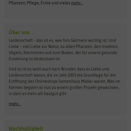
ASB Greenworld
COMPO
Pflanzen, Pflege, Ernte und vieles
mehr...
Gründünger
Keimsprossen
Austrosaat
Culinaris
Kiloware
baza
De Bolster Bio-Samen
Kleintiersaaten
Kräutersamen
Benary
Dobar
Über uns
Loretta-Rasen
Bingenheimer Saatgut
Dürr-Samen
Leidenschaft – das ist es, was fürs Gärtnern wichtig ist. Und
Obstsamen
Liebe – viel Liebe zur Natur, zu allen Pflanzen, den Insekten,
Pilzbrut
BioBalu
elho
Vögeln, Kleintieren und zum Boden, der für unsere gesunde
Rasensamen
Ernährung so bedeutsam ist.
Bionana
Eschenfelder
Steckzwiebeln
Zimmer & Kübelpflanzen
Und so ist es wohl auch kein Wunder, dass es Liebe und
BIOWOL
Feldsaaten Freudenberger
Kataloge
Leidenschaft waren, die im Jahr 2003 die Grundlage für die
Blumicorn
Fertil
Schnäppchen
Eröffnung des Onlineshops Samenhaus Müller waren. Was im
Kleinen begann ist nun zu einem großen Projekt gewachsen,
Bûten Birds
Flora Elite
Anzucht & Gartenzubehör
in dem es mehr als Saatgut gibt.
Bûten Home
Flora Elite Blumenzwiebeln
mehr...
Anzuchtschalen
Buzzy Seeds
Flora Fantastica
Anzuchttöpfe
Buzzy Gifts
Florex
Folien, Vliese und Netze
Growblocks, Erde & Dünger
Carl Pabst
Nachhaltigkeit