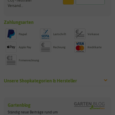
CO
- neutraler
2
Versand...
Zahlungsarten
Paypal
Lastschrift
Vorkasse
Apple Pay
Rechnung
Kreditkarte
Firmenrechnung
Unsere Shopkategorien & Hersteller
Sämereien
Hersteller
Blumensamen
Gartenblog
Exotische Samen
Arche Noah
Clever Pots
Ständig neue Beiträge rund um
Gemüsesamen