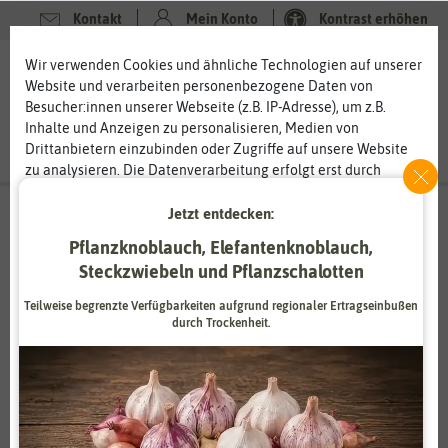
Kontakt
Mein Konto
Kontrast erhöhen
Wir verwenden Cookies und ähnliche Technologien auf unserer
0
0
Website und verarbeiten personenbezogene Daten von
Besucher:innen unserer Webseite (z.B. IP-Adresse), um z.B.
Inhalte und Anzeigen zu personalisieren, Medien von
Drittanbietern einzubinden oder Zugriffe auf unsere Website
zu analysieren. Die Datenverarbeitung erfolgt erst durch
gesetzte Cookies. Wir teilen diese Daten mit Dritten, die wir in
den Einstellungen benennen.
Jetzt entdecken:
Die Datenverarbeitung kann mit Einwilligung oder aufgrund
Pflanzknoblauch, Elefantenknoblauch,
eines berechtigten Interesses erfolgen. Die Zustimmung kann
Steckzwiebeln und Pflanzschalotten
erteilt oder abgelehnt werden. Es besteht das Recht, nicht
einzuwilligen und die Einwilligung zu einem späteren
Teilweise begrenzte Verfügbarkeiten aufgrund regionaler Ertragseinbußen
Zeitpunkt zu ändern oder zu widerrufen. Weitere
durch Trockenheit.
Informationen zur Verwendung personenbezogener Daten und
den Diensten erklären wir in unserer
Daten­schutz­erklärung
.
Gemeinsam
Essenziell
Statistik
vorankommen
Zahlungsdienstleister
Marketing