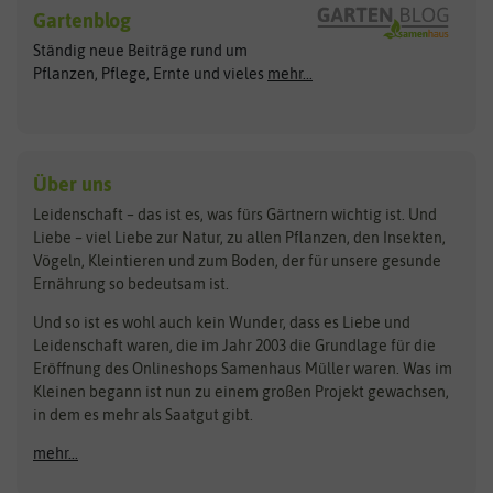
Blumensamen
Gartenblog
Exotische Samen
Arche Noah
Clever Pots
Ständig neue Beiträge rund um
Gemüsesamen
ASB Greenworld
COMPO
Pflanzen, Pflege, Ernte und vieles
mehr...
Gründünger
Keimsprossen
Austrosaat
Culinaris
Kiloware
baza
De Bolster Bio-Samen
Kleintiersaaten
Kräutersamen
Benary
Dobar
Über uns
Loretta-Rasen
Bingenheimer Saatgut
Dürr-Samen
Leidenschaft – das ist es, was fürs Gärtnern wichtig ist. Und
Obstsamen
Liebe – viel Liebe zur Natur, zu allen Pflanzen, den Insekten,
Pilzbrut
BioBalu
elho
Vögeln, Kleintieren und zum Boden, der für unsere gesunde
Rasensamen
Ernährung so bedeutsam ist.
Bionana
Eschenfelder
Steckzwiebeln
Zimmer & Kübelpflanzen
Und so ist es wohl auch kein Wunder, dass es Liebe und
BIOWOL
Feldsaaten Freudenberger
Kataloge
Leidenschaft waren, die im Jahr 2003 die Grundlage für die
Blumicorn
Fertil
Schnäppchen
Eröffnung des Onlineshops Samenhaus Müller waren. Was im
Kleinen begann ist nun zu einem großen Projekt gewachsen,
Bûten Birds
Flora Elite
Anzucht & Gartenzubehör
in dem es mehr als Saatgut gibt.
Bûten Home
Flora Elite Blumenzwiebeln
mehr...
Anzuchtschalen
Buzzy Seeds
Flora Fantastica
Anzuchttöpfe