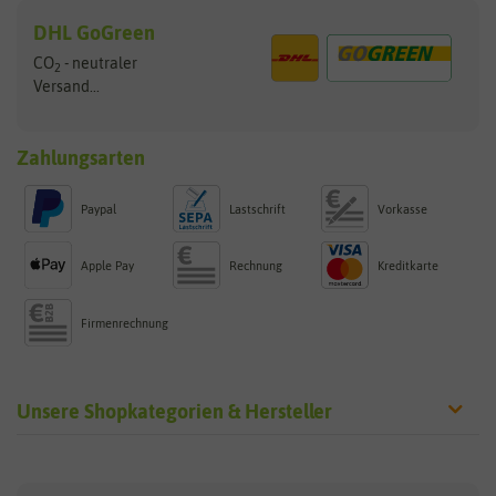
DHL GoGreen
CO
- neutraler
2
Versand...
Zahlungsarten
Paypal
Lastschrift
Vorkasse
Apple Pay
Rechnung
Kreditkarte
Firmenrechnung
Unsere Shopkategorien & Hersteller
Sämereien
Hersteller