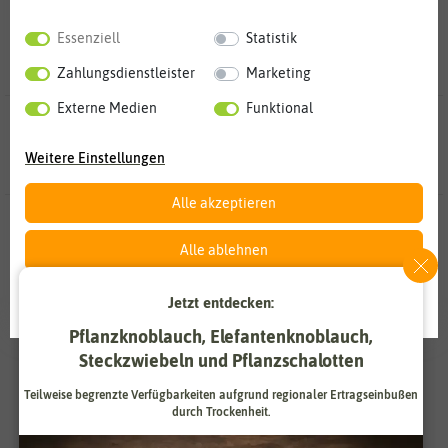
Essenziell
Statistik
Zahlungsdienstleister
Marketing
Externe Medien
Funktional
27 Ergebnisse
gefunden in Microgreens
Weitere Einstellungen
Alle akzeptieren
BIO
Alle ablehnen
Auswahl akzeptieren
Jetzt entdecken:
Pflanzknoblauch, Elefantenknoblauch,
Steckzwiebeln und Pflanzschalotten
Teilweise begrenzte Verfügbarkeiten aufgrund regionaler Ertragseinbußen
durch Trockenheit.