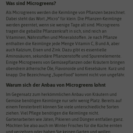
Was sind Microgreens?
Als Microgreens werden die Keimlinge von Pflanzen bezeichnet.
Dabei steht das Wort „Micro“ für klein. Die Pflanzen-Keimlinge
werden geerntet, wenn sie wenige Tage alt sind. Microgreens
tragen die geballte Pflanzenkraft in sich, sind reich an
Vitaminen, Nährstoffen und Mineralstoffen. Je nach Pflanze
enthalten die Keimlinge jede Menge Vitamin C, B und A, aber
auch Kalzium, Eisen und Zink. Dazu gibt es essentielle
Aminosäuren, sekundäre Pflanzenstoffe und Spurenelemente.
Einige Microgreens von Gemüsepflanzen oder Kräutern bringen
obendrein ätherische Öle, Flavonoide und Kieselsäure. Kurz und
knapp: Die Bezeichnung „Superfood“ kommt nicht von ungefähr.
Warum sich der Anbau von Microgreens lohnt
Im Gegensatz zum herkömmlichen Anbau von Kräutern und
Gemüse benötigen Keimlinge nur sehr wenig Platz. Bereits auf
einem Fensterbrett können Sie viele unterschiedliche Sorten
ziehen. Viel Pflege benötigen die Keimlinge nicht.
Gartenarbeiten wie Jäten, Pikieren und Düngen entfallen ganz.
Möchten Sie also auch im Winter Frisches für die Küche ernten
und verzehren oder haben Sie keinen Garten und wollen