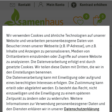
Kontakt
Mein Konto
Kontrast erhöhen
Filter
0
0
Wir verwenden Cookies und ähnliche Technologien auf unserer
Website und verarbeiten personenbezogene Daten von
Besucher:innen unserer Webseite (z.B. IP-Adresse), um z.B.
Inhalte und Anzeigen zu personalisieren, Medien von
Keimsprossen
- Microgreens
Drittanbietern einzubinden oder Zugriffe auf unsere Website
zu analysieren. Die Datenverarbeitung erfolgt erst durch
MicroGreen – Sprossen für eine gesunde Ernährung
gesetzte Cookies. Wir teilen diese Daten mit Dritten, die wir in
Microgreens werden derzeit als Superfood gehandelt. In den
den Einstellungen benennen.
Keimlingen steckt die volle Pflanzenpower, welche die Sprossen
Die Datenverarbeitung kann mit Einwilligung oder aufgrund
so gesund machen. Die Keimlinge können Sie schnell und
eines berechtigten Interesses erfolgen. Die Zustimmung kann
einfach auf jeder Fensterbank anziehen, die ausreichend Licht
erteilt oder abgelehnt werden. Es besteht das Recht, nicht
hat. Microgreens sind die natürlichste Form der Pflanzen – die
einzuwilligen und die Einwilligung zu einem späteren
Keimlinge oder Sprossen, die nur wenige Tage alt sind. Einige
Zeitpunkt zu ändern oder zu widerrufen. Weitere
Keimlinge können Sie schon nach wenigen Tagen ernten und
Informationen zur Verwendung personenbezogener Daten und
frisch verzehren.
den Diensten erklären wir in unserer
Daten­schutz­erklärung
.