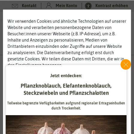
Kontakt
Mein Konto
Kontrast erhöhen
0
0
Wir verwenden Cookies und ähnliche Technologien auf unserer
Website und verarbeiten personenbezogene Daten von
Besucher:innen unserer Webseite (z.B. IP-Adresse), um z.B.
Inhalte und Anzeigen zu personalisieren, Medien von
Drittanbietern einzubinden oder Zugriffe auf unsere Website
zu analysieren. Die Datenverarbeitung erfolgt erst durch
gesetzte Cookies. Wir teilen diese Daten mit Dritten, die wir in
den Einstellungen benennen.
Die Datenverarbeitung kann mit Einwilligung oder aufgrund
Jetzt entdecken:
eines berechtigten Interesses erfolgen. Die Zustimmung kann
Feldsaaten Freudenberger
erteilt oder abgelehnt werden. Es besteht das Recht, nicht
Pflanzknoblauch, Elefantenknoblauch,
Feldsaaten seit 1948
einzuwilligen und die Einwilligung zu einem späteren
Steckzwiebeln und Pflanzschalotten
Zeitpunkt zu ändern oder zu widerrufen. Weitere
Das Krefelder Unternehmen Feldsaaten Freudenberger
Informationen zur Verwendung personenbezogener Daten und
Teilweise begrenzte Verfügbarkeiten aufgrund regionaler Ertragseinbußen
GmbH & Co.KG wurde 1948 gegründet. Seit dem handelt und
durch Trockenheit.
den Diensten erklären wir in unserer
Daten­schutz­erklärung
.
veredelt das Unternehmen Saatgut. Gerade zur Zeit des
Wiederaufbaus nach dem Krieg war die Sicherung der
Lebensmittel eine der elementaren Grundlagen. Und noch
Essenziell
Statistik
heute ist Saatgut ein wichtiges Produkt mit Zukunft. Heute