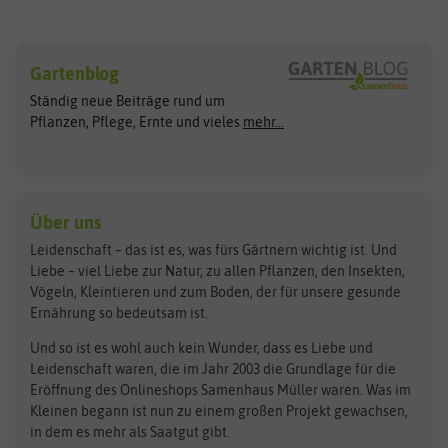
Sämereien
Hersteller
Blumensamen
Gartenblog
Exotische Samen
Arche Noah
Clever Pots
Ständig neue Beiträge rund um
Gemüsesamen
ASB Greenworld
COMPO
Pflanzen, Pflege, Ernte und vieles
mehr...
Gründünger
Keimsprossen
Austrosaat
Culinaris
Kiloware
baza
De Bolster Bio-Samen
Kleintiersaaten
Kräutersamen
Benary
Dobar
Über uns
Loretta-Rasen
Bingenheimer Saatgut
Dürr-Samen
Leidenschaft – das ist es, was fürs Gärtnern wichtig ist. Und
Obstsamen
Liebe – viel Liebe zur Natur, zu allen Pflanzen, den Insekten,
Pilzbrut
BioBalu
elho
Vögeln, Kleintieren und zum Boden, der für unsere gesunde
Rasensamen
Ernährung so bedeutsam ist.
Bionana
Eschenfelder
Steckzwiebeln
Zimmer & Kübelpflanzen
Und so ist es wohl auch kein Wunder, dass es Liebe und
BIOWOL
Feldsaaten Freudenberger
Kataloge
Leidenschaft waren, die im Jahr 2003 die Grundlage für die
Blumicorn
Fertil
Schnäppchen
Eröffnung des Onlineshops Samenhaus Müller waren. Was im
Kleinen begann ist nun zu einem großen Projekt gewachsen,
Bûten Birds
Flora Elite
Anzucht & Gartenzubehör
in dem es mehr als Saatgut gibt.
Bûten Home
Flora Elite Blumenzwiebeln