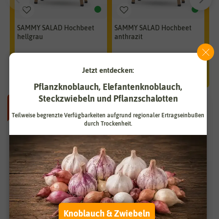
SAMMY SALAD Hochbeet
SAMMY SALAD Hochbeet
S
hellgrau
anthrazit
du
99,90 €
99,90 €
9
Jetzt entdecken:
Pflanzknoblauch, Elefantenknoblauch,
Steckzwiebeln und Pflanzschalotten
-50%
BIO
-50%
Teilweise begrenzte Verfügbarkeiten aufgrund regionaler Ertragseinbußen
durch Trockenheit.
Knoblauch & Zwiebeln