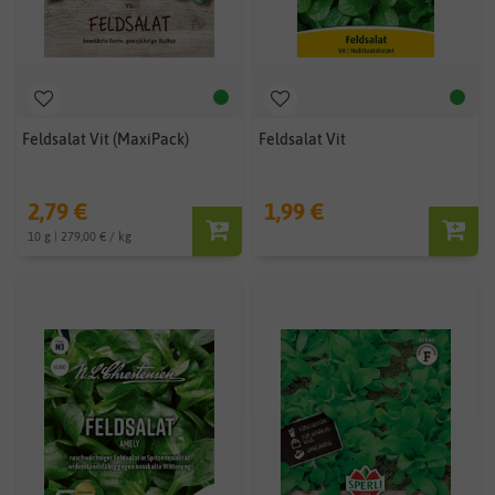
Feldsalat Vit (MaxiPack)
Feldsalat Vit
2,79 €
1,99 €
10 g | 279,00 € / kg