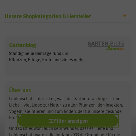
Unsere Shopkategorien & Hersteller
Sämereien
Hersteller
Blumensamen
Gartenblog
Exotische Samen
Arche Noah
Clever Pots
Ständig neue Beiträge rund um
Gemüsesamen
ASB Greenworld
COMPO
Pflanzen, Pflege, Ernte und vieles
mehr...
Gründünger
Keimsprossen
Austrosaat
Culinaris
Kiloware
baza
De Bolster Bio-Samen
Kleintiersaaten
Kräutersamen
Benary
Dobar
Über uns
Loretta-Rasen
Bingenheimer Saatgut
Dürr-Samen
Leidenschaft – das ist es, was fürs Gärtnern wichtig ist. Und
Obstsamen
Liebe – viel Liebe zur Natur, zu allen Pflanzen, den Insekten,
Pilzbrut
BioBalu
elho
Vögeln, Kleintieren und zum Boden, der für unsere gesunde
Rasensamen
Ernährung so bedeutsam ist.
Bionana
Eschenfelder
Filter anzeigen
Steckzwiebeln
Zimmer & Kübelpflanzen
Und so ist es wohl auch kein Wunder, dass es Liebe und
BIOWOL
Feldsaaten Freudenberger
Kataloge
Leidenschaft waren, die im Jahr 2003 die Grundlage für die