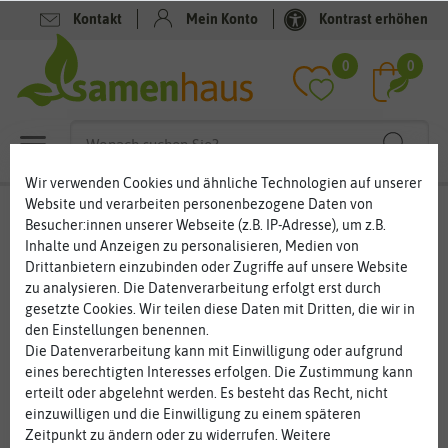
Kontakt
Mein Konto
Kontrast erhöhen
Filter
0
0
Wir verwenden Cookies und ähnliche Technologien auf unserer
Website und verarbeiten personenbezogene Daten von
Feldsalat – ein Wintergemüse mit viel
Besucher:innen unserer Webseite (z.B. IP-Adresse), um z.B.
Geschmack
Inhalte und Anzeigen zu personalisieren, Medien von
Drittanbietern einzubinden oder Zugriffe auf unsere Website
Feldsalat kommt erst im Sommer in den Boden und wird im
zu analysieren. Die Datenverarbeitung erfolgt erst durch
Herbst/Winter geerntet. Das leckere Wintergemüse punktet mit
gesetzte Cookies. Wir teilen diese Daten mit Dritten, die wir in
viel Vitamin C. Das macht die kleinen Salatblättchen ideal für
den Einstellungen benennen.
eine Kur fürs Immunsystem. Viel Ansprüche stellt der Feldsalat
Die Datenverarbeitung kann mit Einwilligung oder aufgrund
nicht an Boden und Standort. Sie können das Gemüse also gut im
eines berechtigten Interesses erfolgen. Die Zustimmung kann
Garten anpflanzen. Die winterharten Pflanzen können Sie je
erteilt oder abgelehnt werden. Es besteht das Recht, nicht
nach Sorte bis weit in den Winter ernten.
einzuwilligen und die Einwilligung zu einem späteren
Zeitpunkt zu ändern oder zu widerrufen. Weitere