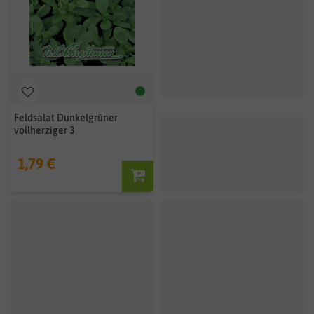
Feldsalat Dunkelgrüner
vollherziger 3
1,79 €