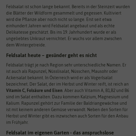
Feldsalat ist schon lange bekannt. Bereits in der Steinzeit wurden
die Blätter der Wildform gesammelt und gegessen. Kultiviert
wird die Pflanze aber noch nicht so lange. Erst seit etwa
einhundert Jahren wird Feldsalat angebaut und als echte
Delikatesse geschätzt. Bis ins 19. Jahrhundert wurde er als
ungeliebtes Unkraut vernichtet. Er wuchs vor allem zwischen
dem Wintergetreide.
Feldsalat heute – gesünder geht es nicht
Feldsalat trägt je nach Region sehr unterschiedliche Namen. Er
ist auch als Rapunzel, Nüsslisalat, Nüsschen, Mausohr oder
Ackersalat bekannt. In Österreich wird er als Vogerlsalat
bezeichnet. Der Salat, der im Herbst und Winter reift, ist reich an
Vitamin C, Folsäure und Eisen
. Aber auch Vitamin A, B1,B2 und B6
sind im Salat enthalten. Dazu kommen Kalzium, Magnesium und
Kalium. Rapunzel gehört zur Familie der Baldriangewächse und
ist mit keinem anderen Gemüse verwandt. Neben den Sorten für
Herbst und Winter gibt es inzwischen auch Sorten für den Anbau
im Frühjahr.
Feldsalat im eigenen Garten - das anspruchslose