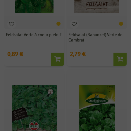
Feldsalat Verte á coeur plein 2
Feldsalat (Rapunzel) Verte de
Cambrai
0,89 €
2,79 €