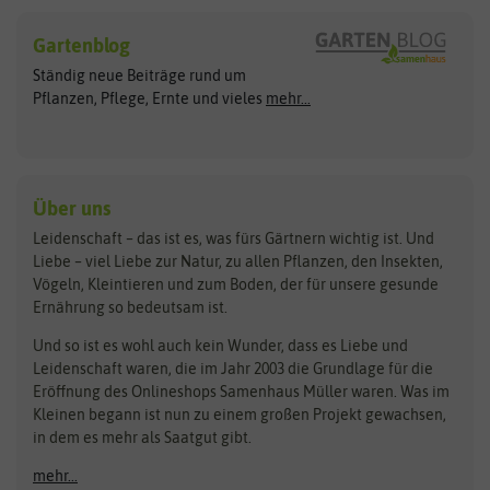
Hersteller
Blumensamen
Gartenblog
Exotische Samen
Arche Noah
Clever Pots
Ständig neue Beiträge rund um
Gemüsesamen
ASB Greenworld
COMPO
Pflanzen, Pflege, Ernte und vieles
mehr...
Gründünger
Keimsprossen
Austrosaat
Culinaris
Kiloware
baza
De Bolster Bio-Samen
Kleintiersaaten
Kräutersamen
Benary
Dobar
Über uns
Loretta-Rasen
Bingenheimer Saatgut
Dürr-Samen
Leidenschaft – das ist es, was fürs Gärtnern wichtig ist. Und
Obstsamen
Liebe – viel Liebe zur Natur, zu allen Pflanzen, den Insekten,
Pilzbrut
BioBalu
elho
Vögeln, Kleintieren und zum Boden, der für unsere gesunde
Rasensamen
Ernährung so bedeutsam ist.
Bionana
Eschenfelder
Steckzwiebeln
Zimmer & Kübelpflanzen
Und so ist es wohl auch kein Wunder, dass es Liebe und
BIOWOL
Feldsaaten Freudenberger
Kataloge
Leidenschaft waren, die im Jahr 2003 die Grundlage für die
Blumicorn
Fertil
Schnäppchen
Eröffnung des Onlineshops Samenhaus Müller waren. Was im
Kleinen begann ist nun zu einem großen Projekt gewachsen,
Bûten Birds
Flora Elite
Anzucht & Gartenzubehör
in dem es mehr als Saatgut gibt.
Bûten Home
Flora Elite Blumenzwiebeln
mehr...
Anzuchtschalen
Buzzy Seeds
Flora Fantastica