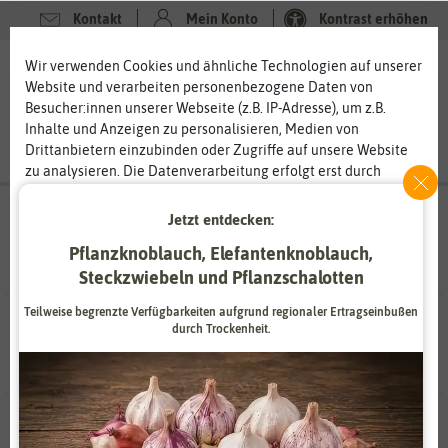
Kontakt
Mein Konto
Kontrast erhöhen
Filter
0
0
Wir verwenden Cookies und ähnliche Technologien auf unserer
Website und verarbeiten personenbezogene Daten von
Besucher:innen unserer Webseite (z.B. IP-Adresse), um z.B.
Inhalte und Anzeigen zu personalisieren, Medien von
Drittanbietern einzubinden oder Zugriffe auf unsere Website
zu analysieren. Die Datenverarbeitung erfolgt erst durch
gesetzte Cookies. Wir teilen diese Daten mit Dritten, die wir in
Anzucht & Gartenzubehör
- Gartengeräte &
den Einstellungen benennen.
Jetzt entdecken:
Die Datenverarbeitung kann mit Einwilligung oder aufgrund
Gartenwerkzeuge
- Komposter
Pflanzknoblauch, Elefantenknoblauch,
eines berechtigten Interesses erfolgen. Die Zustimmung kann
Steckzwiebeln und Pflanzschalotten
erteilt oder abgelehnt werden. Es besteht das Recht, nicht
einzuwilligen und die Einwilligung zu einem späteren
Teilweise begrenzte Verfügbarkeiten aufgrund regionaler Ertragseinbußen
Zeitpunkt zu ändern oder zu widerrufen. Weitere
1 Ergebnisse
gefunden in Komposter
durch Trockenheit.
Informationen zur Verwendung personenbezogener Daten und
den Diensten erklären wir in unserer
Daten­schutz­erklärung
.
Essenziell
Statistik
Zahlungsdienstleister
Marketing