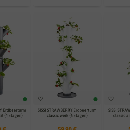
Y Erdbeerturm
SISSI STRAWBERRY Erdbeerturm
SISSI STRA
it (4 Etagen)
classic weiß (6 Etagen)
classic a
0 €
59,90 €