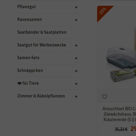
Pflanzgut
-15%
Rasensamen
Saatbänder & Saatplatten
Saatgut für Werbezwecke
Samen-Sets
Schnäppchen
❤️ für Tiere
Zimmer & Kübelpflanzen
Anzuchtset BIO C
(Gewächshaus, B
Kräutererde (5 l)
2
35,22 €