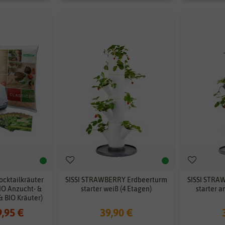
ocktailkräuter
SISSI STRAWBERRY Erdbeerturm
SISSI STRA
IO Anzucht- &
starter weiß (4 Etagen)
starter a
 & BIO Kräuter)
9,95 €
39,90 €