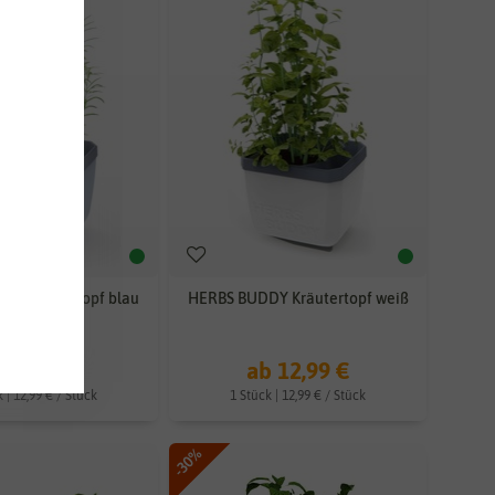
Y Kräutertopf blau
HERBS BUDDY Kräutertopf weiß
 12,99 €
ab 12,99 €
 | 12,99 € / Stück
1 Stück | 12,99 € / Stück
-30%