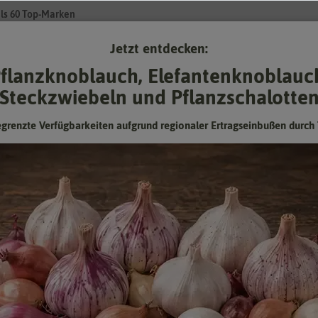
ls 60 Top-Marken
Jetzt entdecken:
Su
flanzknoblauch, Elefantenknoblauc
Steckzwiebeln und Pflanzschalotte
Gartenzubehör
Gründünger & -düngung
Pflanzgut
Keimspros
egrenzte Verfügbarkeiten aufgrund regionaler Ertragseinbußen durch 
zgefäße
asse
mmer gefragt. Selbst im Garten können Blumenkästen, Pflanzkübel & Co 
chen mag auch nicht das ganze Jahr im Freien stehen. Auch für solche P
achen Blumentopf bis hin zu innovativen Tomatentöpfen.