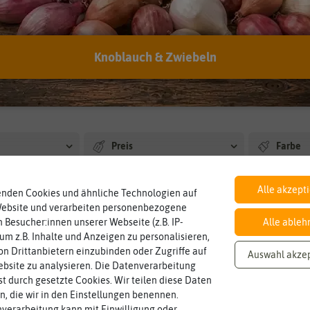
Knoblauch & Zwiebeln
Blumenkästen
Pflanzkübel
Preis
Farbe
us
Lieferbarkeit
Alle akzept
enden Cookies und ähnliche Technologien auf
Website und verarbeiten personenbezogene
 Besucher:innen unserer Webseite (z.B. IP-
Alle ableh
unden in Pflanzgefäße
 um z.B. Inhalte und Anzeigen zu personalisieren,
n Drittanbietern einzubinden oder Zugriffe auf
Auswahl akze
bsite zu analysieren. Die Datenverarbeitung
rst durch gesetzte Cookies. Wir teilen diese Daten
en, die wir in den Einstellungen benennen.
verarbeitung kann mit Einwilligung oder