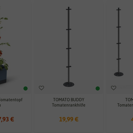
omatentopf
TOMATO BUDDY
TO
u
Tomatenrankhilfe
Tomatenr
7,93 €
19,99 €