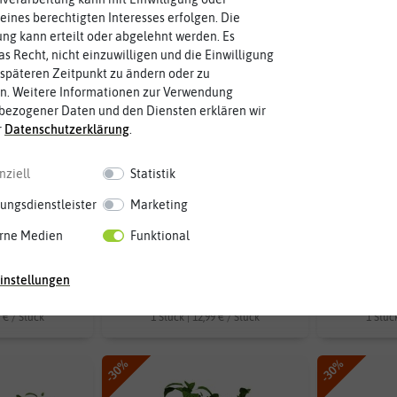
eines berechtigten Interesses erfolgen. Die
g kann erteilt oder abgelehnt werden. Es
as Recht, nicht einzuwilligen und die Einwilligung
späteren Zeitpunkt zu ändern oder zu
n. Weitere Informationen zur Verwendung
bezogener Daten und den Diensten erklären wir
r
Daten­schutz­erklärung
.
nziell
Statistik
ungsdienstleister
Marketing
rne Medien
Funktional
räutertopf
HERBS BUDDY Kräutertopf
HERBS BUDD
rau
dunkelgrün
instellungen
99 €
ab 12,99 €
ab
9 € / Stück
1 Stück | 12,99 € / Stück
1 Stück
-30%
-30%