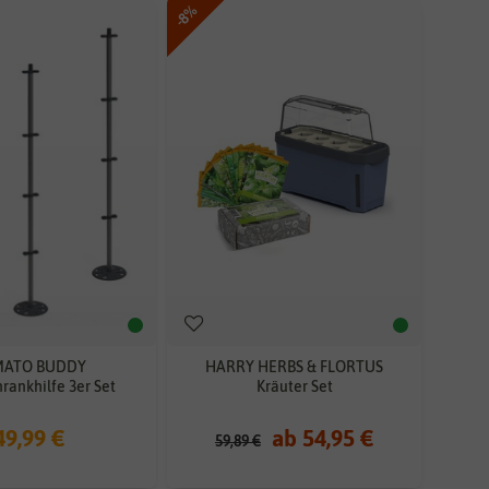
-8%
MATO BUDDY
HARRY HERBS & FLORTUS
ankhilfe 3er Set
Kräuter Set
49,99 €
ab 54,95 €
59,89 €