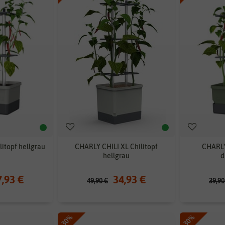
itopf hellgrau
CHARLY CHILI XL Chilitopf
CHARLY 
hellgrau
d
7,93 €
34,93 €
49,90 €
39,90
-30%
-30%