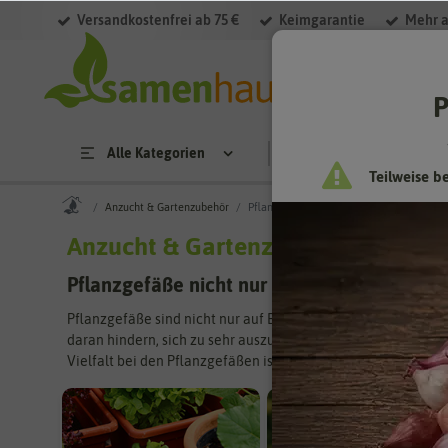
Versandkostenfrei ab 75 €
Keimgarantie
Mehr a
Filter
P
Alle Kategorien
Saatgut
Anzucht & 
Teilweise b
Anzucht & Gartenzubehör
Pflanzgefäße
Anzucht & Gartenzubehör
/ Pflan
Pflanzgefäße nicht nur für Balkon und Terr
Pflanzgefäße sind nicht nur auf Balkon, Terrasse und im Zi
daran hindern, sich zu sehr auszubreiten. So manches Pflänz
Vielfalt bei den Pflanzgefäßen ist groß und reicht vom einf