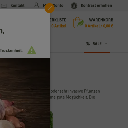
Kontakt
Mein Konto
Kontrast erhöhen
MERKLISTE
WARENKORB
che
0 Artikel
0
Artikel /
0,00 €
h,
n
sen
❤ für Tiere
SALE
Trockenheit.
für mehr Anbaufläche sorgen oder sehr invasive Pflanzen
flanzen sind Pflanzgefäße eine gute Möglichkeit. Die