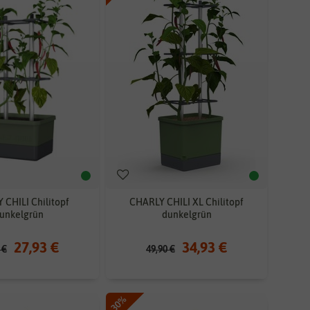
CHILI Chilitopf
CHARLY CHILI XL Chilitopf
unkelgrün
dunkelgrün
27,93 €
34,93 €
 €
49,90 €
-30%