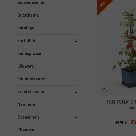
-30%
Getreidesamen
Gutscheine
Kataloge
Kartoffeln
Keimsprossen
Kiloware
Kleintiersaaten
Kräutersamen
TOM TOMATO T
Neuheiten
bla
Obstsamen
2
39,90 €
Pflanzen