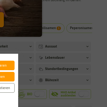
penosamen
Kirschchilisamen
Peperonisamen
8
1
4
arkeit
Aussaat
Lebensdauer
ieren
grad
Standortbedingungen
nen
rt
Blütezeit
ptieren