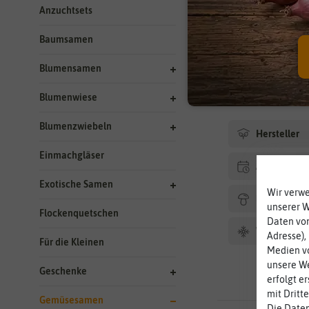
Anzuchtsets
Bereits die kleine
Baumsamen
Weitere Katego
Blumensamen
Cayennechilis
Blumenwiese
Blumenzwiebeln
Hersteller
Einmachgläser
Aussaat Ha
Exotische Samen
Wir verw
Pflanzgut
unserer 
Flockenquetschen
Daten von
Winterhart
Adresse),
Für die Kleinen
Medien vo
unsere We
Geschenke
erfolgt e
mit Dritt
Gemüsesamen
Die Daten