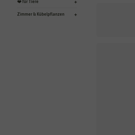
❤️ für Tiere
Zimmer & Kübelpflanzen