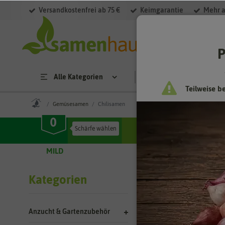
Versandkostenfrei ab 75 €
Keimgarantie
Mehr a
Filter
P
Alle Kategorien
Saatgut
Anzucht & 
Teilweise b
Gemüsesamen
Chilisamen
MILD
SCHARF
Gemüses
Kategorien
Chilisamen – 
Anzucht & Gartenzubehör
Wer es in der Küch
gibt es in untersch