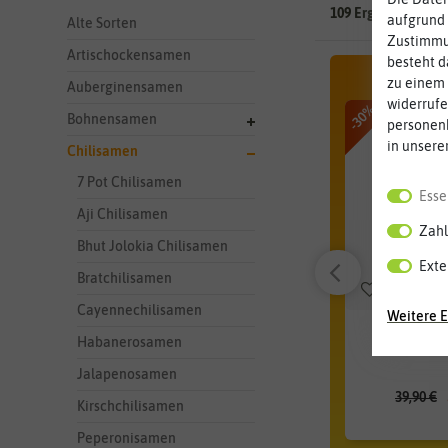
109 Ergebnisse
gef
aufgrund 
Alte Sorten
Zustimmun
Artischockensamen
besteht d
zu einem 
Auberginensamen
widerrufe
-30%
Bohnensamen
personen
in unsere
Chilisamen
7 Pot Chilisamen
Esse
Aji Chilisamen
Zahl
Bhut Jolokia Chilisamen
Exte
Bratchilisamen
Cayennechilisamen
Weitere E
CHARLY CHI
Habanerosamen
hel
Jalapenosamen
39,90 €
Kirschchilisamen
Peperonisamen