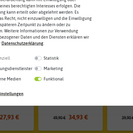
unden in Chilisamen
eines berechtigten Interesses erfolgen. Die
g kann erteilt oder abgelehnt werden. Es
as Recht, nicht einzuwilligen und die Einwilligung
Unsere Empfehlungen
späteren Zeitpunkt zu ändern oder zu
n. Weitere Informationen zur Verwendung
-30%
-30%
bezogener Daten und den Diensten erklären wir
r
Daten­schutz­erklärung
.
nziell
Statistik
ungsdienstleister
Marketing
rne Medien
Funktional
instellungen
LI Chilitopf
CHARLY CHILI XL Chilitopf
CHARLY 
lgrau
hellgrau
du
27,93 €
34,93 €
49,90 €
39,90 