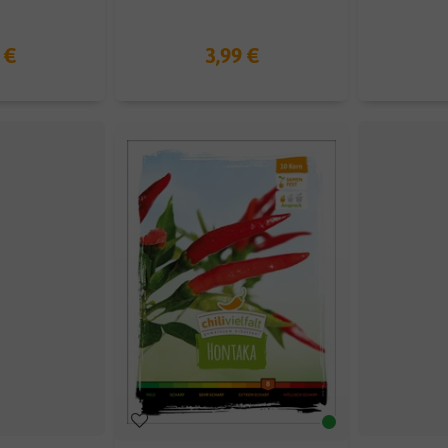
 €
3,99 €