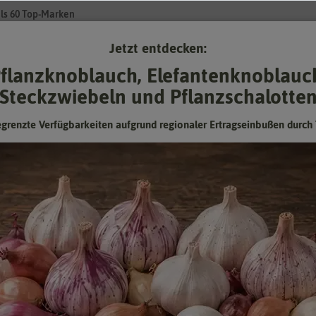
ls 60 Top-Marken
Jetzt entdecken:
Su
flanzknoblauch, Elefantenknoblauc
Steckzwiebeln und Pflanzschalotte
Gartenzubehör
Pflanzgut
Keimsprossen
❤ für Tiere
egrenzte Verfügbarkeiten aufgrund regionaler Ertragseinbußen durch 
SEHR SCHARF
EXTREM 
amen
- Chilisamen
wenn es mal etwas schärfer sein soll
e etwas schärfer liebt, baut Chilis im Garten, auf Balkon oder Terrasse 
iedlichen Schärfegraden. Chilis sind aber nicht nur in der Küche beliebt