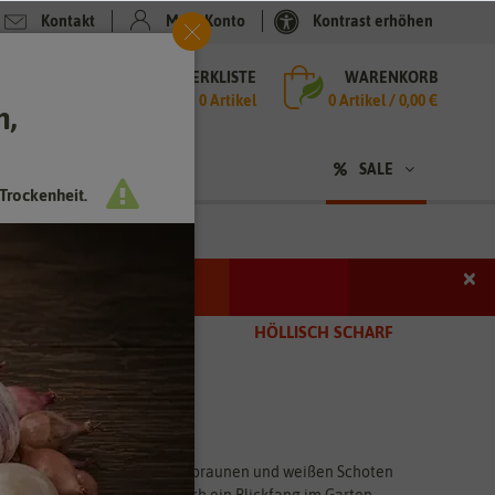
Kontakt
Mein Konto
Kontrast erhöhen
MERKLISTE
WARENKORB
che
0 Artikel
0
Artikel /
0,00 €
h,
n
SALE
Trockenheit.
×
SCHARF
HÖLLISCH SCHARF
an. Die kleinen roten, gelben, braunen und weißen Schoten
, die feurigen Farben sind auch ein Blickfang im Garten.