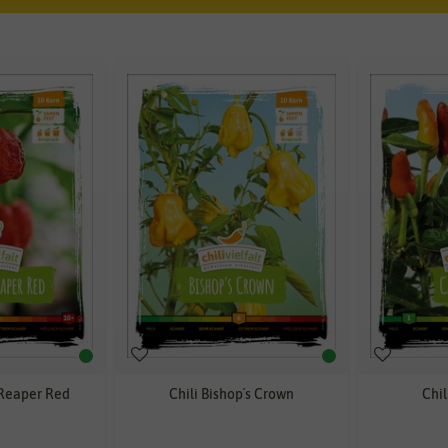
 Reaper Red
Chili Bishop´s Crown
Chil