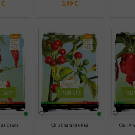
 €
3,99 €
le de Canca
Chili Charapita Red
Chili A