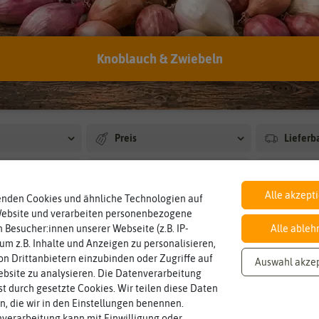
n weißen oder violetten Blüten wirken dekorativ.
rien
Knoblauch & Zwiebeln
amen
Habanerosamen
Bratchilisamen
Jala
19
10
3
Preis
Lieferb
us
Blütenfarbe
Ernte
Alle akzept
enden Cookies und ähnliche Technologien auf
Pflanzzeit
Schärfe
Website und verarbeiten personenbezogene
 Besucher:innen unserer Webseite (z.B. IP-
Alle ableh
Aussaathilfen
Anbauo
 um z.B. Inhalte und Anzeigen zu personalisieren,
n Drittanbietern einzubinden oder Zugriffe auf
Auswahl akze
bsite zu analysieren. Die Datenverarbeitung
rst durch gesetzte Cookies. Wir teilen diese Daten
en, die wir in den Einstellungen benennen.
verarbeitung kann mit Einwilligung oder