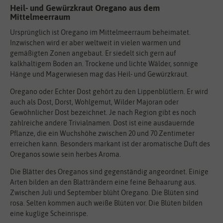
Heil- und Gewürzkraut Oregano aus dem
Mittelmeerraum
Ursprünglich ist Oregano im Mittelmeerraum beheimatet.
Inzwischen wird er aber weltweit in vielen warmen und
gemäßigten Zonen angebaut. Er siedelt sich gern auf
kalkhaltigem Boden an. Trockene und lichte Wälder, sonnige
Hänge und Magerwiesen mag das Heil- und Gewürzkraut.
Oregano oder Echter Dost gehört zu den Lippenblütlern. Er wird
auch als Dost, Dorst, Wohlgemut, Wilder Majoran oder
Gewöhnlicher Dost bezeichnet. Je nach Region gibt es noch
zahlreiche andere Trivialnamen. Dost ist eine ausdauernde
Pflanze, die ein Wuchshöhe zwischen 20 und 70 Zentimeter
erreichen kann. Besonders markant ist der aromatische Duft des
Oreganos sowie sein herbes Aroma.
Die Blätter des Oreganos sind gegenständig angeordnet. Einige
Arten bilden an den Blatträndern eine feine Behaarung aus.
Zwischen Juli und September blüht Oregano. Die Blüten sind
rosa. Selten kommen auch weiße Blüten vor. Die Blüten bilden
eine kuglige Scheinrispe.