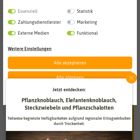
Essenziell
Statistik
Zahlungsdienstleister
Marketing
Externe Medien
Funktional
Weitere Einstellungen
23 Ergebnisse
gefunden in Oreganosamen
Alle akzeptieren
Alle ablehnen
Jetzt entdecken:
Unsere Empfehlungen
Auswahl akzeptieren
Pflanzknoblauch, Elefantenknoblauch,
Steckzwiebeln und Pflanzschalotten
Teilweise begrenzte Verfügbarkeiten aufgrund regionaler Ertragseinbußen
durch Trockenheit.