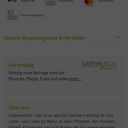
Apple Pay
Rechnung
Kreditkarte
Firmenrechnung
Unsere Shopkategorien & Hersteller
Sämereien
Hersteller
Blumensamen
Gartenblog
Exotische Samen
Arche Noah
Clever Pots
Ständig neue Beiträge rund um
Gemüsesamen
ASB Greenworld
COMPO
Pflanzen, Pflege, Ernte und vieles
mehr...
Gründünger
Keimsprossen
Austrosaat
Culinaris
Kiloware
baza
De Bolster Bio-Samen
Kleintiersaaten
Kräutersamen
Benary
Dobar
Über uns
Loretta-Rasen
Bingenheimer Saatgut
Dürr-Samen
Leidenschaft – das ist es, was fürs Gärtnern wichtig ist. Und
Obstsamen
Liebe – viel Liebe zur Natur, zu allen Pflanzen, den Insekten,
Pilzbrut
BioBalu
elho
Vögeln, Kleintieren und zum Boden, der für unsere gesunde