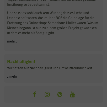
Rasensamen
Ernährung so bedeutsam ist.
Bionana
Eschenfelder
Steckzwiebeln
Zimmer & Kübelpflanzen
Und so ist es wohl auch kein Wunder, dass es Liebe und
BIOWOL
Feldsaaten Freudenberger
Kataloge
Leidenschaft waren, die im Jahr 2003 die Grundlage für die
Blumicorn
Fertil
Schnäppchen
Eröffnung des Onlineshops Samenhaus Müller waren. Was im
Kleinen begann ist nun zu einem großen Projekt gewachsen,
Bûten Birds
Flora Elite
Anzucht & Gartenzubehör
in dem es mehr als Saatgut gibt.
Bûten Home
Flora Elite Blumenzwiebeln
mehr...
Anzuchtschalen
Buzzy Seeds
Flora Fantastica
Anzuchttöpfe
Buzzy Gifts
Florex
Folien, Vliese und Netze
Growblocks, Erde & Dünger
Carl Pabst
Nachhaltigkeit
Heizmatte & Heizkabel
Wir setzen auf Nachhaltigkeit und Umweltfreundlichkeit.
Florissa
Hortitops
Kokos-Quelltabletten
Zimmergewächshaus
Flortis
Jansen Zaden
...mehr
FLORTUS
Jiffy
Gemüsesamen
Franchi Sementi
JUB Holland
Bohnen & Erbsen
Frankonia Samen
Kent & Stowe
Gurkensamen
Kohlsamen