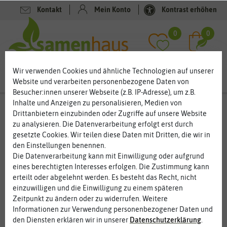
Kontakt
Mein Konto
Kontrast erhöhen
Filter
0
0
Wir verwenden Cookies und ähnliche Technologien auf unserer
Website und verarbeiten personenbezogene Daten von
Besucher:innen unserer Webseite (z.B. IP-Adresse), um z.B.
Inhalte und Anzeigen zu personalisieren, Medien von
Kräutersamen
- Oreganosamen
Drittanbietern einzubinden oder Zugriffe auf unsere Website
zu analysieren. Die Datenverarbeitung erfolgt erst durch
Oregano – echter Dost mit viel Aroma
gesetzte Cookies. Wir teilen diese Daten mit Dritten, die wir in
Oregano gehört zu den Heil- und Gewürzkräutern. Besonders die
den Einstellungen benennen.
mediterrane Küche kommt nicht ohne Oregano aus. Selbst in
Die Datenverarbeitung kann mit Einwilligung oder aufgrund
unseren Breitengraden gedeiht der Oregano problemlos, wenn
eines berechtigten Interesses erfolgen. Die Zustimmung kann
Sie ihn sonnig pflanzen. Viel Ansprüche hat das Gewürzkraut
erteilt oder abgelehnt werden. Es besteht das Recht, nicht
nicht. Sie können Oregano auch im Blumenkasten auf dem
einzuwilligen und die Einwilligung zu einem späteren
Balkon oder der Terrasse kultivieren. Die Blüten des Krautes sind
Zeitpunkt zu ändern oder zu widerrufen. Weitere
wahre Insektenmagneten. Bienen, Hummeln und viele andere
Informationen zur Verwendung personenbezogener Daten und
Insekten liegen Oregano.
den Diensten erklären wir in unserer
Daten­schutz­erklärung
.