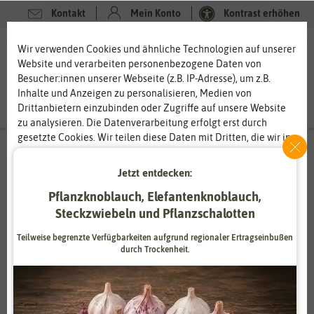
Kontakt
Mein Konto
Kontrast erhöhen
0
0
Wir verwenden Cookies und ähnliche Technologien auf unserer
Website und verarbeiten personenbezogene Daten von
Besucher:innen unserer Webseite (z.B. IP-Adresse), um z.B.
Inhalte und Anzeigen zu personalisieren, Medien von
Drittanbietern einzubinden oder Zugriffe auf unsere Website
zu analysieren. Die Datenverarbeitung erfolgt erst durch
gesetzte Cookies. Wir teilen diese Daten mit Dritten, die wir in
den Einstellungen benennen.
Die Datenverarbeitung kann mit Einwilligung oder aufgrund
Jetzt entdecken:
eines berechtigten Interesses erfolgen. Die Zustimmung kann
Saatgut-Manufaktur Daniela Felger
Pflanzknoblauch, Elefantenknoblauch,
erteilt oder abgelehnt werden. Es besteht das Recht, nicht
Vom Saatgut zum Blütenmeer
einzuwilligen und die Einwilligung zu einem späteren
Steckzwiebeln und Pflanzschalotten
Zeitpunkt zu ändern oder zu widerrufen. Weitere
Mössingen ist eine Stadt, die besonders durch ihre bunten
Teilweise begrenzte Verfügbarkeiten aufgrund regionaler Ertragseinbußen
Informationen zur Verwendung personenbezogener Daten und
Blumenwiesen, die blühenden Straßenrandstreifen und
durch Trockenheit.
den Diensten erklären wir in unserer
Daten­schutz­erklärung
.
Kreisverkehre ins Gespräch gekommen ist. Seit 1992 blüht und
grünt es auf vielen Flächen. Kein Wunder, dass sich hier ein
Unternehmen ansiedelt, dass sich der Blütenvielfalt auf
Essenziell
Statistik
Wiesen und Flächen verschrieben hat. Die Saatgut-