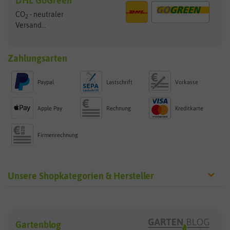
DHL GoGreen
CO
- neutraler
2
Versand...
Zahlungsarten
Paypal
Lastschrift
Vorkasse
Apple Pay
Rechnung
Kreditkarte
Firmenrechnung
Unsere Shopkategorien & Hersteller
Sämereien
Hersteller
Blumensamen
Gartenblog
Exotische Samen
Arche Noah
Clever Pots