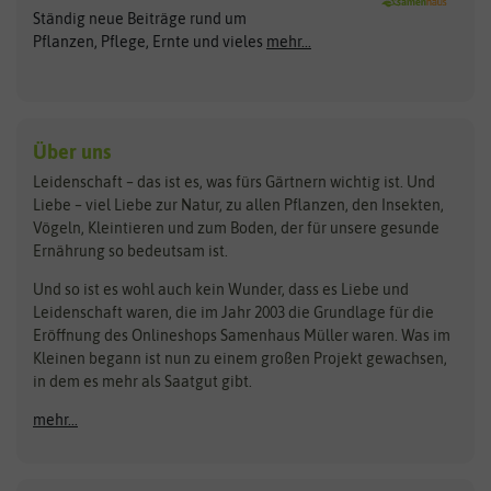
Ständig neue Beiträge rund um
Gemüsesamen
ASB Greenworld
COMPO
Pflanzen, Pflege, Ernte und vieles
mehr...
Gründünger
Keimsprossen
Austrosaat
Culinaris
Kiloware
baza
De Bolster Bio-Samen
Kleintiersaaten
Kräutersamen
Benary
Dobar
Über uns
Loretta-Rasen
Bingenheimer Saatgut
Dürr-Samen
Leidenschaft – das ist es, was fürs Gärtnern wichtig ist. Und
Obstsamen
Liebe – viel Liebe zur Natur, zu allen Pflanzen, den Insekten,
Pilzbrut
BioBalu
elho
Vögeln, Kleintieren und zum Boden, der für unsere gesunde
Rasensamen
Ernährung so bedeutsam ist.
Bionana
Eschenfelder
Steckzwiebeln
Zimmer & Kübelpflanzen
Und so ist es wohl auch kein Wunder, dass es Liebe und
BIOWOL
Feldsaaten Freudenberger
Kataloge
Leidenschaft waren, die im Jahr 2003 die Grundlage für die
Blumicorn
Fertil
Schnäppchen
Eröffnung des Onlineshops Samenhaus Müller waren. Was im
Kleinen begann ist nun zu einem großen Projekt gewachsen,
Bûten Birds
Flora Elite
Anzucht & Gartenzubehör
in dem es mehr als Saatgut gibt.
Bûten Home
Flora Elite Blumenzwiebeln
mehr...
Anzuchtschalen
Buzzy Seeds
Flora Fantastica
Anzuchttöpfe
Buzzy Gifts
Florex
Folien, Vliese und Netze