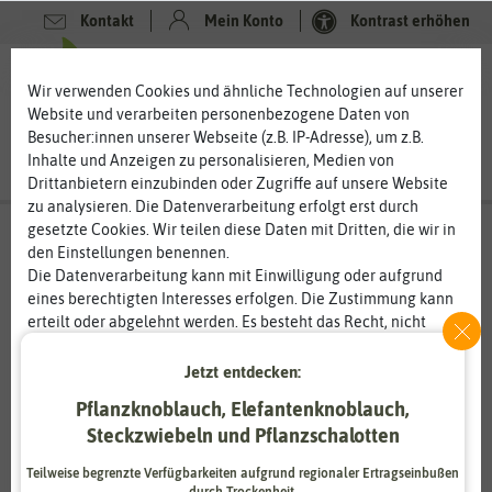
Kontakt
Mein Konto
Kontrast erhöhen
Filter
0
0
Wir verwenden Cookies und ähnliche Technologien auf unserer
Website und verarbeiten personenbezogene Daten von
Besucher:innen unserer Webseite (z.B. IP-Adresse), um z.B.
Inhalte und Anzeigen zu personalisieren, Medien von
Drittanbietern einzubinden oder Zugriffe auf unsere Website
zu analysieren. Die Datenverarbeitung erfolgt erst durch
gesetzte Cookies. Wir teilen diese Daten mit Dritten, die wir in
Anzucht & Gartenzubehör
- Dünger
-
den Einstellungen benennen.
Zimmerpflanzendünger
Die Datenverarbeitung kann mit Einwilligung oder aufgrund
eines berechtigten Interesses erfolgen. Die Zustimmung kann
Zimmerpflanzendünger für die schönsten
Zimmerpflanzen
erteilt oder abgelehnt werden. Es besteht das Recht, nicht
einzuwilligen und die Einwilligung zu einem späteren
Zimmerpflanzen benötigen immer wieder Nährstoffe, denn
Zeitpunkt zu ändern oder zu widerrufen. Weitere
Jetzt entdecken:
diese sind im Blumentopf oder Pflanzkübel nur begrenzt
Informationen zur Verwendung personenbezogener Daten und
vorhanden. Düngen Sie die Zimmerpflanzen nicht regelmäßig,
Pflanzknoblauch, Elefantenknoblauch,
den Diensten erklären wir in unserer
Daten­schutz­erklärung
.
zeigen diese schon bald die ersten Mangelerscheinungen. Mit
Steckzwiebeln und Pflanzschalotten
einem Zimmerpflanzendünger bieten Sie Bogenhanf, Efeutute
Essenziell
Statistik
und Hibiskus alle Nährstoffe, die die Pflanzen benötigen. Dabei
Teilweise begrenzte Verfügbarkeiten aufgrund regionaler Ertragseinbußen
durch Trockenheit.