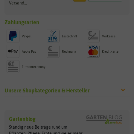
Versand...
Zahlungsarten
Paypal
Lastschrift
Vorkasse
Apple Pay
Rechnung
Kreditkarte
Firmenrechnung
Unsere Shopkategorien & Hersteller
Sämereien
Hersteller
Blumensamen
Gartenblog
Exotische Samen
Arche Noah
Clever Pots
Ständig neue Beiträge rund um
Gemüsesamen
ASB Greenworld
COMPO
Pflanzen, Pflege, Ernte und vieles
mehr...