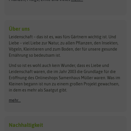
Gründünger
Keimsprossen
Austrosaat
Culinaris
Kiloware
baza
De Bolster Bio-Samen
Kleintiersaaten
Kräutersamen
Benary
Dobar
Über uns
Loretta-Rasen
Bingenheimer Saatgut
Dürr-Samen
Leidenschaft – das ist es, was fürs Gärtnern wichtig ist. Und
Obstsamen
Liebe – viel Liebe zur Natur, zu allen Pflanzen, den Insekten,
Pilzbrut
BioBalu
elho
Vögeln, Kleintieren und zum Boden, der für unsere gesunde
Rasensamen
Ernährung so bedeutsam ist.
Bionana
Eschenfelder
Steckzwiebeln
Zimmer & Kübelpflanzen
Und so ist es wohl auch kein Wunder, dass es Liebe und
BIOWOL
Feldsaaten Freudenberger
Kataloge
Leidenschaft waren, die im Jahr 2003 die Grundlage für die
Blumicorn
Fertil
Schnäppchen
Eröffnung des Onlineshops Samenhaus Müller waren. Was im
Kleinen begann ist nun zu einem großen Projekt gewachsen,
Bûten Birds
Flora Elite
Anzucht & Gartenzubehör
in dem es mehr als Saatgut gibt.
Bûten Home
Flora Elite Blumenzwiebeln
mehr...
Anzuchtschalen
Buzzy Seeds
Flora Fantastica
Anzuchttöpfe
Buzzy Gifts
Florex
Folien, Vliese und Netze
Growblocks, Erde & Dünger
Carl Pabst
Nachhaltigkeit
Heizmatte & Heizkabel