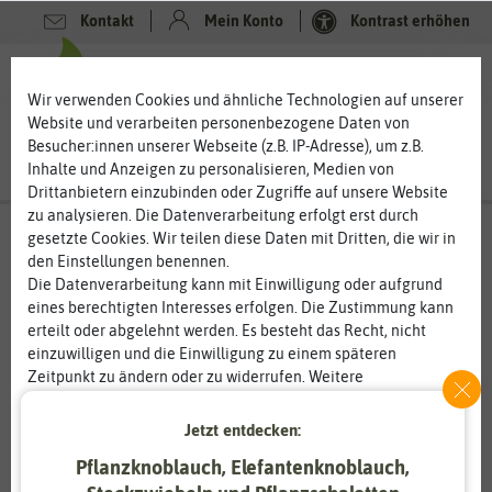
Kontakt
Mein Konto
Kontrast erhöhen
Filter
0
0
Wir verwenden Cookies und ähnliche Technologien auf unserer
Website und verarbeiten personenbezogene Daten von
Besucher:innen unserer Webseite (z.B. IP-Adresse), um z.B.
Inhalte und Anzeigen zu personalisieren, Medien von
Drittanbietern einzubinden oder Zugriffe auf unsere Website
zu analysieren. Die Datenverarbeitung erfolgt erst durch
❤️ für Tiere
- Kaninchen
gesetzte Cookies. Wir teilen diese Daten mit Dritten, die wir in
den Einstellungen benennen.
Kaninchen im Garten – ein Paradies für
Die Datenverarbeitung kann mit Einwilligung oder aufgrund
Mümmelmänner
eines berechtigten Interesses erfolgen. Die Zustimmung kann
erteilt oder abgelehnt werden. Es besteht das Recht, nicht
Kaninchen sind beliebt. Die kleinen süßen Haustiere haben nicht
einzuwilligen und die Einwilligung zu einem späteren
nur die Herzen der Kinder erobert, sondern auch vieler
Zeitpunkt zu ändern oder zu widerrufen. Weitere
Erwachsener. Inzwischen gestalten viele Kaninchenbesitzer
Informationen zur Verwendung personenbezogener Daten und
ihren Garten so, dass eine artgerechte Haltung möglich ist.
den Diensten erklären wir in unserer
Daten­schutz­erklärung
.
Neben einem großen Außengehege benötigen Kaninchen eine
Jetzt entdecken:
Kleintierwiese mit vielen saftigen Gräsern sowie Kräuter für eine
Pflanzknoblauch, Elefantenknoblauch,
gesunde Verdauung. Kaninchen mögen bestimmte Pflanzen
Essenziell
Statistik