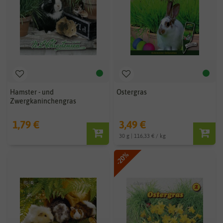
Hamster - und
Ostergras
Zwergkaninchengras
1,79 €
3,49 €
30 g | 116,33 € / kg
-20%