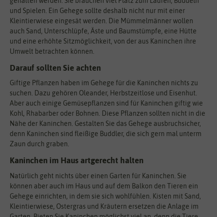
gehalten werden. Sie brauchen viel Platz zum Laufen, Buddeln
und Spielen. Ein Gehege sollte deshalb nicht nur mit einer
Kleintierwiese eingesät werden. Die Mümmelmänner wollen
auch Sand, Unterschlüpfe, Äste und Baumstümpfe, eine Hütte
und eine erhöhte Sitzmöglichkeit, von der aus Kaninchen ihre
Umwelt betrachten können.
Darauf sollten Sie achten
Giftige Pflanzen haben im Gehege für die Kaninchen nichts zu
suchen. Dazu gehören Oleander, Herbstzeitlose und Eisenhut.
Aber auch einige Gemüsepflanzen sind für Kaninchen giftig wie
Kohl, Rhabarber oder Bohnen. Diese Pflanzen sollten nicht in die
Nähe der Kaninchen. Gestalten Sie das Gehege ausbruchsicher,
denn Kaninchen sind fleißige Buddler, die sich gern mal unterm
Zaun durch graben.
Kaninchen im Haus artgerecht halten
Natürlich geht nichts über einen Garten für Kaninchen. Sie
können aber auch im Haus und auf dem Balkon den Tieren ein
Gehege einrichten, in dem sie sich wohlfühlen. Kisten mit Sand,
Kleintierwiese, Ostergras und Kräutern ersetzen die Anlage im
Garten. Bieten Sie Kaninchen möglichst viel an, denn die Tiere