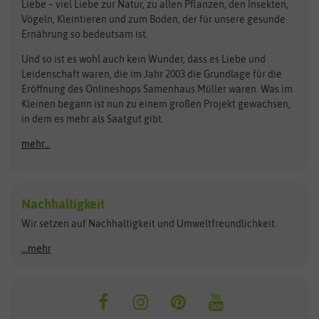
Liebe – viel Liebe zur Natur, zu allen Pflanzen, den Insekten,
Pilzbrut
BioBalu
elho
Vögeln, Kleintieren und zum Boden, der für unsere gesunde
Rasensamen
Ernährung so bedeutsam ist.
Bionana
Eschenfelder
Steckzwiebeln
Zimmer & Kübelpflanzen
Und so ist es wohl auch kein Wunder, dass es Liebe und
BIOWOL
Feldsaaten Freudenberger
Kataloge
Leidenschaft waren, die im Jahr 2003 die Grundlage für die
Blumicorn
Fertil
Schnäppchen
Eröffnung des Onlineshops Samenhaus Müller waren. Was im
Kleinen begann ist nun zu einem großen Projekt gewachsen,
Bûten Birds
Flora Elite
Anzucht & Gartenzubehör
in dem es mehr als Saatgut gibt.
Bûten Home
Flora Elite Blumenzwiebeln
mehr...
Anzuchtschalen
Buzzy Seeds
Flora Fantastica
Anzuchttöpfe
Buzzy Gifts
Florex
Folien, Vliese und Netze
Growblocks, Erde & Dünger
Carl Pabst
Nachhaltigkeit
Heizmatte & Heizkabel
Wir setzen auf Nachhaltigkeit und Umweltfreundlichkeit.
Florissa
Hortitops
Kokos-Quelltabletten
Zimmergewächshaus
Flortis
Jansen Zaden
...mehr
FLORTUS
Jiffy
Gemüsesamen
Franchi Sementi
JUB Holland
Bohnen & Erbsen
Frankonia Samen
Kent & Stowe
Gurkensamen