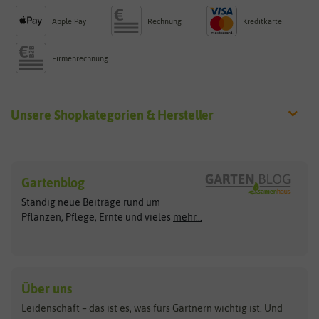
Apple Pay
Rechnung
Kreditkarte
Firmenrechnung
Unsere Shopkategorien & Hersteller
Sämereien
Hersteller
Blumensamen
Gartenblog
Exotische Samen
Arche Noah
Clever Pots
Ständig neue Beiträge rund um
Gemüsesamen
ASB Greenworld
COMPO
Pflanzen, Pflege, Ernte und vieles
mehr...
Gründünger
Keimsprossen
Austrosaat
Culinaris
Kiloware
baza
De Bolster Bio-Samen
Kleintiersaaten
Kräutersamen
Benary
Dobar
Über uns
Loretta-Rasen
Bingenheimer Saatgut
Dürr-Samen
Leidenschaft – das ist es, was fürs Gärtnern wichtig ist. Und
Obstsamen