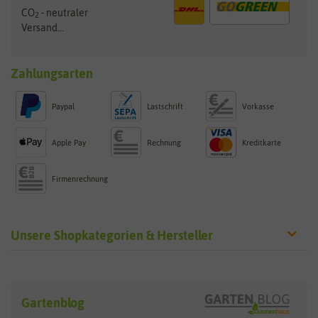
CO
- neutraler
2
Versand...
Zahlungsarten
Paypal
Lastschrift
Vorkasse
Apple Pay
Rechnung
Kreditkarte
Firmenrechnung
Unsere Shopkategorien & Hersteller
Sämereien
Hersteller
Blumensamen
Gartenblog
Exotische Samen
Arche Noah
Clever Pots