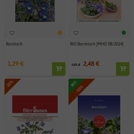
Boretsch
BIO Borretsch [MHD 08/2024]
1,29 €
2,48 €
4,95 €
-20%
BIO
-50%