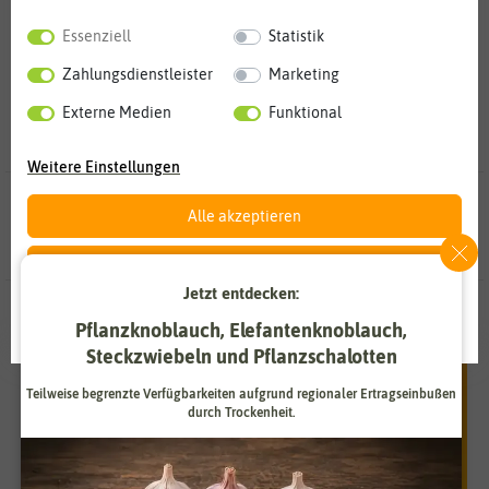
Essenziell
Statistik
Zahlungsdienstleister
Marketing
Externe Medien
Funktional
Weitere Einstellungen
23 Ergebnisse
gefunden in Borretschsamen
Alle akzeptieren
Alle ablehnen
Jetzt entdecken:
Unsere Empfehlungen
Auswahl akzeptieren
Pflanzknoblauch, Elefantenknoblauch,
Steckzwiebeln und Pflanzschalotten
Teilweise begrenzte Verfügbarkeiten aufgrund regionaler Ertragseinbußen
durch Trockenheit.