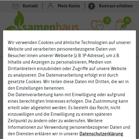
Kontakt
Mein Konto
Kontrast erhöhen
Filter
0
0
Wir verwenden Cookies und ähnliche Technologien auf unserer
Website und verarbeiten personenbezogene Daten von
Besucher:innen unserer Webseite (z.B. IP-Adresse), um z.B.
Inhalte und Anzeigen zu personalisieren, Medien von
Kräutersamen
- Borretschsamen
Drittanbietern einzubinden oder Zugriffe auf unsere Website
zu analysieren. Die Datenverarbeitung erfolgt erst durch
Borretsch, Würzkraut, Heilkraut und Bienennahrung
gesetzte Cookies. Wir teilen diese Daten mit Dritten, die wir in
den Einstellungen benennen.
Für viele gehört Borretsch unbedingt zum Gurkensalat dazu. Das
Die Datenverarbeitung kann mit Einwilligung oder aufgrund
Gewürzkraut mit dem gurkenähnlichem Geschmack und den
eines berechtigten Interesses erfolgen. Die Zustimmung kann
violetten Blüten gehört in jeden Bauerngarten. Bienen und
erteilt oder abgelehnt werden. Es besteht das Recht, nicht
andere Insekten lieben die Blüten. Borretsch ist aber nicht nur
einzuwilligen und die Einwilligung zu einem späteren
Würzkraut, sondern auch Heilkraut. Im Garten lässt sich die
Zeitpunkt zu ändern oder zu widerrufen. Weitere
Pflanze leicht anbauen. Einen großen Pflegeaufwand brauchen
Informationen zur Verwendung personenbezogener Daten und
Sie nicht betreiben. Auch beim Standort ist das Kraut sehr
den Diensten erklären wir in unserer
Daten­schutz­erklärung
.
anspruchslos.