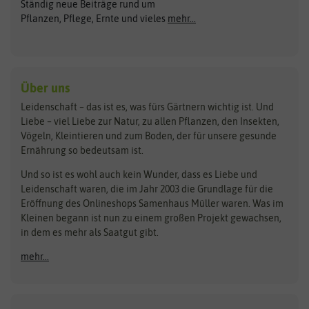
Ständig neue Beiträge rund um
Gemüsesamen
ASB Greenworld
COMPO
Pflanzen, Pflege, Ernte und vieles
mehr...
Gründünger
Keimsprossen
Austrosaat
Culinaris
Kiloware
baza
De Bolster Bio-Samen
Kleintiersaaten
Kräutersamen
Benary
Dobar
Über uns
Loretta-Rasen
Bingenheimer Saatgut
Dürr-Samen
Leidenschaft – das ist es, was fürs Gärtnern wichtig ist. Und
Obstsamen
Liebe – viel Liebe zur Natur, zu allen Pflanzen, den Insekten,
Pilzbrut
BioBalu
elho
Vögeln, Kleintieren und zum Boden, der für unsere gesunde
Rasensamen
Ernährung so bedeutsam ist.
Bionana
Eschenfelder
Steckzwiebeln
Zimmer & Kübelpflanzen
Und so ist es wohl auch kein Wunder, dass es Liebe und
BIOWOL
Feldsaaten Freudenberger
Kataloge
Leidenschaft waren, die im Jahr 2003 die Grundlage für die
Blumicorn
Fertil
Schnäppchen
Eröffnung des Onlineshops Samenhaus Müller waren. Was im
Kleinen begann ist nun zu einem großen Projekt gewachsen,
Bûten Birds
Flora Elite
Anzucht & Gartenzubehör
in dem es mehr als Saatgut gibt.
Bûten Home
Flora Elite Blumenzwiebeln
mehr...
Anzuchtschalen
Buzzy Seeds
Flora Fantastica
Anzuchttöpfe
Buzzy Gifts
Florex
Folien, Vliese und Netze
Growblocks, Erde & Dünger