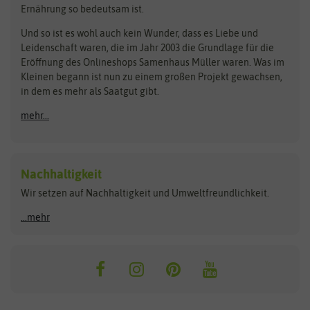
Rasensamen
Ernährung so bedeutsam ist.
Bionana
Eschenfelder
Steckzwiebeln
Zimmer & Kübelpflanzen
Und so ist es wohl auch kein Wunder, dass es Liebe und
BIOWOL
Feldsaaten Freudenberger
Kataloge
Leidenschaft waren, die im Jahr 2003 die Grundlage für die
Blumicorn
Fertil
Schnäppchen
Eröffnung des Onlineshops Samenhaus Müller waren. Was im
Kleinen begann ist nun zu einem großen Projekt gewachsen,
Bûten Birds
Flora Elite
Anzucht & Gartenzubehör
in dem es mehr als Saatgut gibt.
Bûten Home
Flora Elite Blumenzwiebeln
mehr...
Anzuchtschalen
Buzzy Seeds
Flora Fantastica
Anzuchttöpfe
Buzzy Gifts
Florex
Folien, Vliese und Netze
Growblocks, Erde & Dünger
Carl Pabst
Nachhaltigkeit
Heizmatte & Heizkabel
Wir setzen auf Nachhaltigkeit und Umweltfreundlichkeit.
Florissa
Hortitops
Kokos-Quelltabletten
Zimmergewächshaus
Flortis
Jansen Zaden
...mehr
FLORTUS
Jiffy
Gemüsesamen
Franchi Sementi
JUB Holland
Bohnen & Erbsen
Frankonia Samen
Kent & Stowe
Gurkensamen
Kohlsamen
Garland
Kiepenkerl