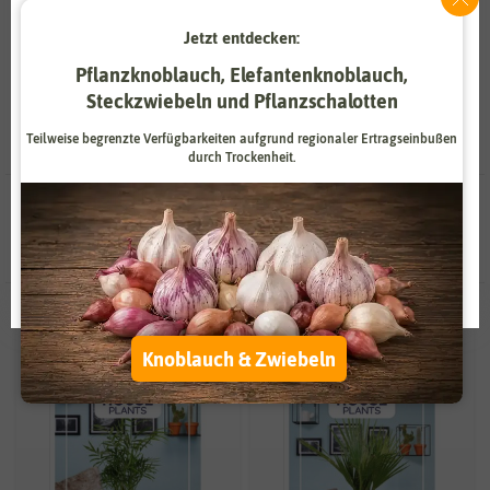
Kübelpflanzen, sind Palmen ein auffälliger Blickfang.
Jetzt entdecken:
Zahlungsdienstleister
Marketing
Pflanzknoblauch, Elefantenknoblauch,
Externe Medien
Funktional
Steckzwiebeln und Pflanzschalotten
Weitere Einstellungen
Teilweise begrenzte Verfügbarkeiten aufgrund regionaler Ertragseinbußen
durch Trockenheit.
Alle akzeptieren
11 Ergebnisse
gefunden in Palmensamen
Alle ablehnen
Auswahl akzeptieren
Knoblauch & Zwiebeln