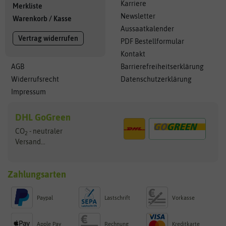
Karriere
Merkliste
Newsletter
Warenkorb
/
Kasse
Aussaatkalender
Vertrag widerrufen
PDF Bestellformular
Kontakt
AGB
Barrierefreiheitserklärung
Widerrufsrecht
Datenschutzerklärung
Impressum
DHL GoGreen
CO
- neutraler
2
Versand...
Zahlungsarten
Paypal
Lastschrift
Vorkasse
Apple Pay
Rechnung
Kreditkarte