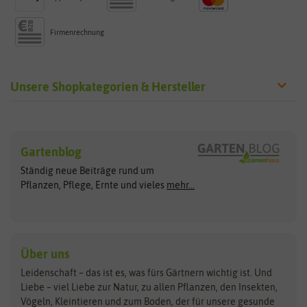
Firmenrechnung
Unsere Shopkategorien & Hersteller
Sämereien
Hersteller
Blumensamen
Gartenblog
Exotische Samen
Arche Noah
Clever Pots
Ständig neue Beiträge rund um
Gemüsesamen
ASB Greenworld
COMPO
Pflanzen, Pflege, Ernte und vieles
mehr...
Gründünger
Keimsprossen
Austrosaat
Culinaris
Kiloware
baza
De Bolster Bio-Samen
Kleintiersaaten
Kräutersamen
Benary
Dobar
Über uns
Loretta-Rasen
Bingenheimer Saatgut
Dürr-Samen
Leidenschaft – das ist es, was fürs Gärtnern wichtig ist. Und
Obstsamen
Liebe – viel Liebe zur Natur, zu allen Pflanzen, den Insekten,
Pilzbrut
BioBalu
elho
Vögeln, Kleintieren und zum Boden, der für unsere gesunde