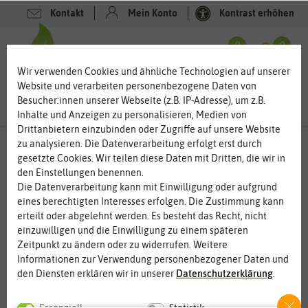
Kontakt
Mein Konto
Kontrast erhöhen
Filter
0
0
Wir verwenden Cookies und ähnliche Technologien auf unserer
Website und verarbeiten personenbezogene Daten von
Besucher:innen unserer Webseite (z.B. IP-Adresse), um z.B.
Inhalte und Anzeigen zu personalisieren, Medien von
Drittanbietern einzubinden oder Zugriffe auf unsere Website
zu analysieren. Die Datenverarbeitung erfolgt erst durch
Zimmer & Kübelpflanzen
- Palmensamen
gesetzte Cookies. Wir teilen diese Daten mit Dritten, die wir in
den Einstellungen benennen.
Palmen für Garten und Balkon – einmal unter Palmen
liegen
Die Datenverarbeitung kann mit Einwilligung oder aufgrund
eines berechtigten Interesses erfolgen. Die Zustimmung kann
Warum in die Ferne schweifen. Unter Palmen liegen können Sie
erteilt oder abgelehnt werden. Es besteht das Recht, nicht
auch auf dem Balkon oder im Garten. Als Kübelpflanze sind
einzuwilligen und die Einwilligung zu einem späteren
Palmen sehr robust. Manche Palme können Sie auch eingepackt
Zeitpunkt zu ändern oder zu widerrufen. Weitere
draußen überwintern lassen. Garten, Balkon und Terrasse
Informationen zur Verwendung personenbezogener Daten und
verleihen Palmen ein exotisches Flair. Die großen Wedel sind ein
den Diensten erklären wir in unserer
Daten­schutz­erklärung
.
effektiver und natürlicher Sonnenschutz. In Kombination mit
einheimischen Blühpflanzen, Bananen oder anderen
Essenziell
Statistik