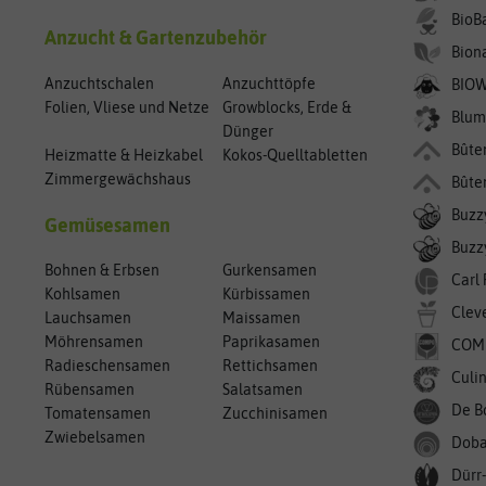
BioB
Anzucht & Gartenzubehör
Bion
Anzuchtschalen
Anzuchttöpfe
BIO
Folien, Vliese und Netze
Growblocks, Erde &
Blum
Dünger
Bûte
Heizmatte & Heizkabel
Kokos-Quelltabletten
Zimmergewächshaus
Bûte
Buzz
Gemüsesamen
Buzzy
Bohnen & Erbsen
Gurkensamen
Carl
Kohlsamen
Kürbissamen
Clev
Lauchsamen
Maissamen
Möhrensamen
Paprikasamen
COM
Radieschensamen
Rettichsamen
Culin
Rübensamen
Salatsamen
De B
Tomatensamen
Zucchinisamen
Zwiebelsamen
Doba
Dürr