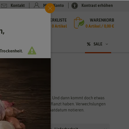
Kontakt
Mein Konto
Kontrast erhöhen
MERKLISTE
WARENKORB
che
0 Artikel
0
Artikel /
0,00 €
h,
n
sen
❤ für Tiere
SALE
Trockenheit.
 waren sich doch ganz sicher… Und dann kommt doch etwas
 wissen, was Sie gesät und gepflanzt haben. Verwechslungen
eichnen, sich Name und Aussaatdatum notieren.