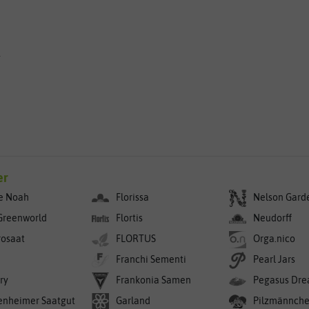
g
er
e Noah
Florissa
Nelson Gard
Greenworld
Flortis
Neudorff
rosaat
FLORTUS
Orga.nico
Franchi Sementi
Pearl Jars
ry
Frankonia Samen
Pegasus Dre
enheimer Saatgut
Garland
Pilzmännch