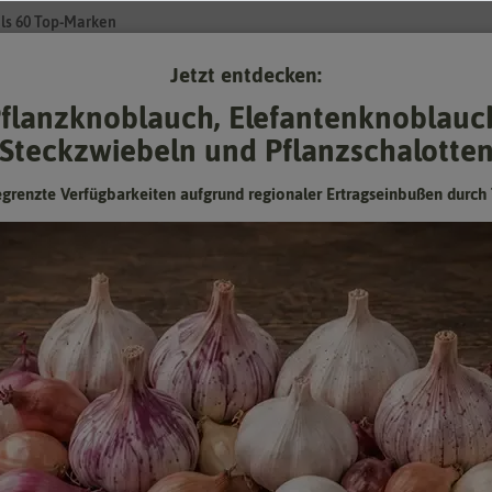
ls 60 Top-Marken
Jetzt entdecken:
Su
flanzknoblauch, Elefantenknoblauc
Steckzwiebeln und Pflanzschalotte
Gartenzubehör
Gründünger & -düngung
Pflanzgut
Keimspros
egrenzte Verfügbarkeiten aufgrund regionaler Ertragseinbußen durch 
 Gartenzubehör
- Pflanzenetiketten
tten – immer wissen, was drin ist!
h so, dass Sie manchmal von dem, was da keimt überrascht werden? Sie
 Mit Pflanzenstecketiketten sind Sie immer auf der sicheren Seite und
it den Pflanzenetiketten können Sie das Saatgut und die Pflanzen bez