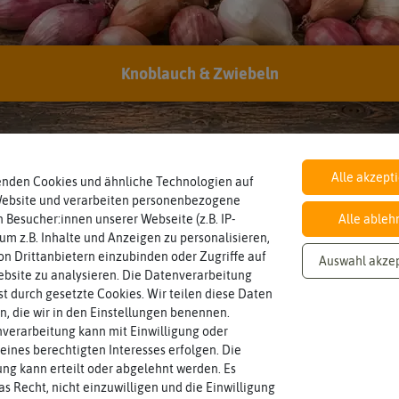
Preis
Farbe
den in Pflanzenetiketten
Knoblauch & Zwiebeln
-50%
Alle akzept
enden Cookies und ähnliche Technologien auf
Website und verarbeiten personenbezogene
 Besucher:innen unserer Webseite (z.B. IP-
Alle ableh
 um z.B. Inhalte und Anzeigen zu personalisieren,
n Drittanbietern einzubinden oder Zugriffe auf
Auswahl akze
bsite zu analysieren. Die Datenverarbeitung
rst durch gesetzte Cookies. Wir teilen diese Daten
en, die wir in den Einstellungen benennen.
verarbeitung kann mit Einwilligung oder
eines berechtigten Interesses erfolgen. Die
g kann erteilt oder abgelehnt werden. Es
as Recht, nicht einzuwilligen und die Einwilligung