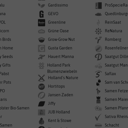
alu
Gardissimo
ProSpecieRa
ana
GEVO
Quedlinburg
WOL
Greenline
ReinSaat
icorn
Grüne Oase
ReNatura
n Birds
Grow-Grow Nut
Romberg
n Home
Gusta Garden
Rosenfellne
y Seeds
Hauert Manna
Saatgut Dil
 Gifts
Holland Park
Saatgut Man
Blumenzwiebeln
 Pabst
Saflax
Holland's Nature
er Pots
Sam van Sch
Hortitops
PO
Samen Fetze
Jansen Zaden
aris
Samen Maie
Jiffy
olster Bio-Samen
Samen Pfan
JUB Holland
r
Sativa Rhei
Kent & Stowe
-Samen
Schacht