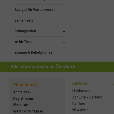
Saatgut für Werbezwecke
Samen-Sets
Schnäppchen
❤️ für Tiere
Zimmer & Kübelpflanzen
Alle Informationen im Überblick
Service
Mein Konto
Haltbarkeit
Anmelden
Zahlung + Versand
Registrieren
Karriere
Merkliste
Newsletter
Warenkorb
/
Kasse