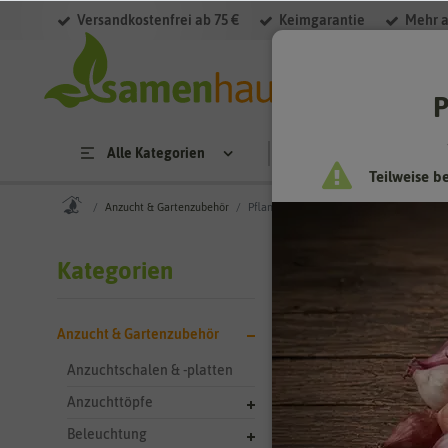
Versandkostenfrei ab 75 €
Keimgarantie
Mehr a
Filter
P
Alle Kategorien
Saatgut
Anzucht & 
Teilweise b
Anzucht & Gartenzubehör
Pflanzenetiketten
Anzucht &
Kategorien
Pflanzenetike
Anzucht & Gartenzubehör
Geht es Ihnen auc
ganz anderes raus.
Anzuchtschalen & -platten
ausgeschlossen! M
Anzuchttöpfe
Beleuchtung