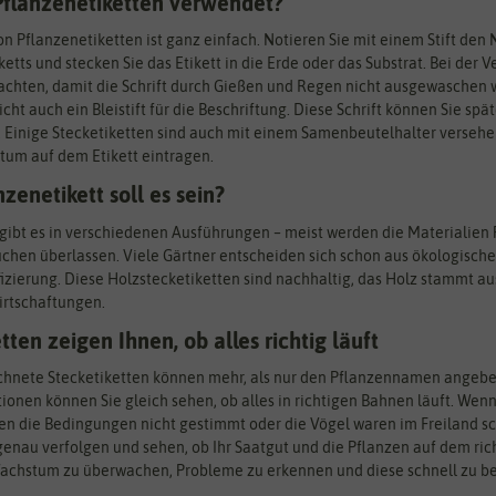
flanzenetiketten verwendet?
 Pflanzenetiketten ist ganz einfach. Notieren Sie mit einem Stift den
iketts und stecken Sie das Etikett in die Erde oder das Substrat. Bei de
 achten, damit die Schrift durch Gießen und Regen nicht ausgewaschen 
cht auch ein Bleistift für die Beschriftung. Diese Schrift können Sie sp
 Einige Stecketiketten sind auch mit einem Samenbeutelhalter versehe
tum auf dem Etikett eintragen.
zenetikett soll es sein?
gibt es in verschiedenen Ausführungen – meist werden die Materialien P
üchen überlassen. Viele Gärtner entscheiden sich schon aus ökologische
fizierung. Diese Holzstecketiketten sind nachhaltig, das Holz stammt au
rtschaftungen.
tten zeigen Ihnen, ob alles richtig läuft
chnete Stecketiketten können mehr, als nur den Pflanzennamen angebe
ionen können Sie gleich sehen, ob alles in richtigen Bahnen läuft. We
en die Bedingungen nicht gestimmt oder die Vögel waren im Freiland sc
au verfolgen und sehen, ob Ihr Saatgut und die Pflanzen auf dem richt
achstum zu überwachen, Probleme zu erkennen und diese schnell zu beh