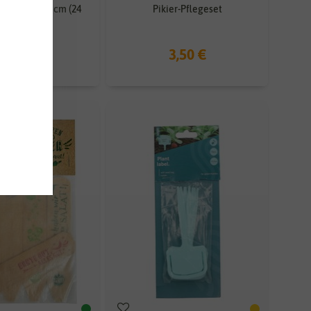
etiketten 15 cm (24
Pikier-Pflegeset
Stück)
3,95 €
3,50 €