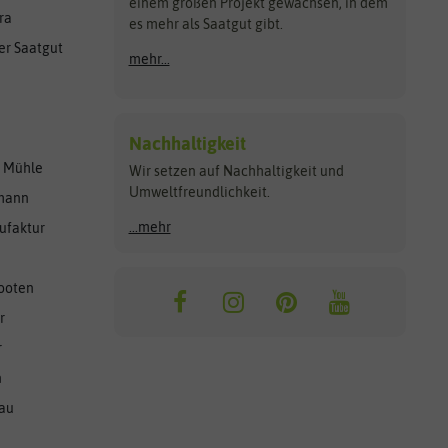
einem großen Projekt gewachsen, in dem
ra
es mehr als Saatgut gibt.
er Saatgut
mehr...
Nachhaltigkeit
r Mühle
Wir setzen auf Nachhaltigkeit und
Umweltfreundlichkeit.
lmann
...mehr
ufaktur
ooten
r
r
n
nau