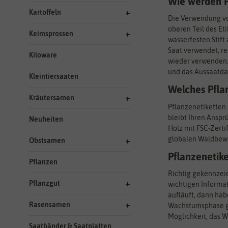
Wie werden P
Kartoffeln
Die Verwendung von
oberen Teil des Et
Keimsprossen
wasserfesten Stift
Saat verwendet, rei
Kiloware
wieder verwenden.
und das Aussaatda
Kleintiersaaten
Welches Pflan
Kräutersamen
Pflanzenetiketten 
bleibt Ihren Anspr
Neuheiten
Holz mit FSC-Zerti
globalen Waldbewi
Obstsamen
Pflanzenetike
Pflanzen
Richtig gekennzei
Pflanzgut
wichtigen Informat
aufläuft, dann hab
Rasensamen
Wachstumsphase gen
Möglichkeit, das W
Saatbänder & Saatplatten