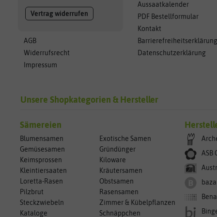
Aussaatkalender
Vertrag widerrufen
PDF Bestellformular
Kontakt
AGB
Barrierefreiheitserklärun
Widerrufsrecht
Datenschutzerklärung
Impressum
Unsere Shopkategorien & Hersteller
Sämereien
Herstell
Blumensamen
Exotische Samen
Arch
Gemüsesamen
Gründünger
ASB 
Keimsprossen
Kiloware
Aust
Kleintiersaaten
Kräutersamen
Loretta-Rasen
Obstsamen
baza
Pilzbrut
Rasensamen
Bena
Steckzwiebeln
Zimmer & Kübelpflanzen
Bing
Kataloge
Schnäppchen