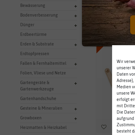
Hersteller
Bewässerung
Bodenverbesserung
8 Ergebnisse
gefun
Dünger
Erdbeertürme
-50%
Erden & Substrate
Erdtopfpressen
Wir verw
Fallen & Fernhaltemittel
unserer 
Folien, Vliese und Netze
Daten von
Adresse),
Gartengeräte &
Medien vo
Gartenwerkzeuge
unsere We
Gartenhandschuhe
erfolgt e
mit Dritt
Gesteine & Mineralien
Die Daten
Growboxen
aufgrund 
Zustimmun
Heizmatten & Heizkabel
besteht d