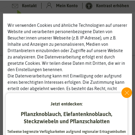
Kontakt
Mein Konto
Kontrast erhöhen
Filter
0
0
Wir verwenden Cookies und ähnliche Technologien auf unserer
Website und verarbeiten personenbezogene Daten von
Besucher:innen unserer Webseite (z.B. IP-Adresse), um z.B.
Inhalte und Anzeigen zu personalisieren, Medien von
Drittanbietern einzubinden oder Zugriffe auf unsere Website
zu analysieren. Die Datenverarbeitung erfolgt erst durch
gesetzte Cookies. Wir teilen diese Daten mit Dritten, die wir in
Gemüsesamen
- Rhabarbersamen
den Einstellungen benennen.
Rhabarber säen und ernten – leckeres Gemüse aus dem
Die Datenverarbeitung kann mit Einwilligung oder aufgrund
Garten
eines berechtigten Interesses erfolgen. Die Zustimmung kann
erteilt oder abgelehnt werden. Es besteht das Recht, nicht
Richtig, Rhabarber ist eigentlich ein Gemüse und kein Obst.
einzuwilligen und die Einwilligung zu einem späteren
Dabei essen wir die leckeren Stangen aber meist als Obst auf
Zeitpunkt zu ändern oder zu widerrufen. Weitere
Jetzt entdecken:
Kuchen, im Kompott und vielen anderen süßen Gerichten. Für
Informationen zur Verwendung personenbezogener Daten und
den Garten können Sie Rhabarber aus Saatgut ziehen. Es ist
Pflanzknoblauch, Elefantenknoblauch,
den Diensten erklären wir in unserer
Daten­schutz­erklärung
.
spannend, wenn Sie Ihren Rhabarber aus einem Samenkorn
Steckzwiebeln und Pflanzschalotten
wachsen sehen. Rhabarber können Sie in Freilandkultur, aber
Essenziell
Statistik
auch als Kübelpflanze anbauen.
Teilweise begrenzte Verfügbarkeiten aufgrund regionaler Ertragseinbußen