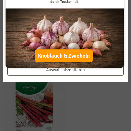
durch Trockenheit.
Zahlungsdienstleister
Marketing
Externe Medien
Funktional
Weitere Einstellungen
1 Ergebnisse
gefunden in Rhabarbersamen
Alle akzeptieren
Knoblauch & Zwiebeln
Alle ablehnen
Auswahl akzeptieren