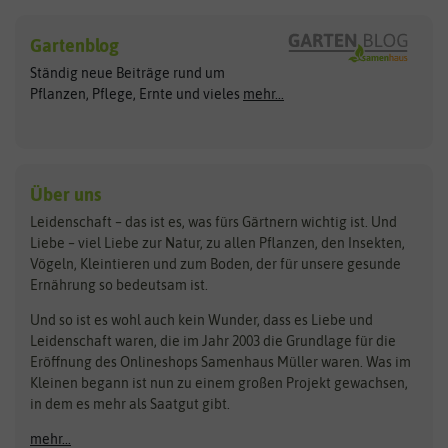
Sämereien
Hersteller
Blumensamen
Gartenblog
Exotische Samen
Arche Noah
Clever Pots
Ständig neue Beiträge rund um
Gemüsesamen
ASB Greenworld
COMPO
Pflanzen, Pflege, Ernte und vieles
mehr...
Gründünger
Keimsprossen
Austrosaat
Culinaris
Kiloware
baza
De Bolster Bio-Samen
Kleintiersaaten
Kräutersamen
Benary
Dobar
Über uns
Loretta-Rasen
Bingenheimer Saatgut
Dürr-Samen
Leidenschaft – das ist es, was fürs Gärtnern wichtig ist. Und
Obstsamen
Liebe – viel Liebe zur Natur, zu allen Pflanzen, den Insekten,
Pilzbrut
BioBalu
elho
Vögeln, Kleintieren und zum Boden, der für unsere gesunde
Rasensamen
Ernährung so bedeutsam ist.
Bionana
Eschenfelder
Steckzwiebeln
Zimmer & Kübelpflanzen
Und so ist es wohl auch kein Wunder, dass es Liebe und
BIOWOL
Feldsaaten Freudenberger
Kataloge
Leidenschaft waren, die im Jahr 2003 die Grundlage für die
Blumicorn
Fertil
Schnäppchen
Eröffnung des Onlineshops Samenhaus Müller waren. Was im
Kleinen begann ist nun zu einem großen Projekt gewachsen,
Bûten Birds
Flora Elite
Anzucht & Gartenzubehör
in dem es mehr als Saatgut gibt.
Bûten Home
Flora Elite Blumenzwiebeln
mehr...
Anzuchtschalen