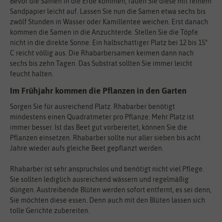
Bevor die Samen in die Erde kommen, rauen Sie diese mit feinem
Sandpapier leicht auf. Lassen Sie nun die Samen etwa sechs bis
zwölf Stunden in Wasser oder Kamillentee weichen. Erst danach
kommen die Samen in die Anzuchterde. Stellen Sie die Töpfe
nicht in die direkte Sonne. Ein halbschattiger Platz bei 12 bis 15°
C reicht völlig aus. Die Rhabarbersamen keimen dann nach
sechs bis zehn Tagen. Das Substrat sollten Sie immer leicht
feucht halten.
Im Frühjahr kommen die Pflanzen in den Garten
Sorgen Sie für ausreichend Platz. Rhabarber benötigt
mindestens einen Quadratmeter pro Pflanze. Mehr Platz ist
immer besser. Ist das Beet gut vorbereitet, können Sie die
Pflanzen einsetzen. Rhabarber sollte nur aller sieben bis acht
Jahre wieder aufs gleiche Beet gepflanzt werden.
Rhabarber ist sehr anspruchslos und benötigt nicht viel Pflege.
Sie sollten lediglich ausreichend wässern und regelmäßig
düngen. Austreibende Blüten werden sofort entfernt, es sei denn,
Sie möchten diese essen. Denn auch mit den Blüten lassen sich
tolle Gerichte zubereiten.