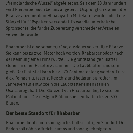
„fremdländische Wurzel“ abgeleitet ist. Seit dem 18. Jahrhundert
wird Rhabarber auch bei uns angebaut. Ursprünglich stammt die
Pflanze aber aus dem Himalaya. Im Mittelalter wurden nicht die
Stängel für Süßspeisen verwendet. Es war die unterirdische
Sprossachse, die für die Zubereitung verschiedener Arzneien
verwendet wurde.
Rhabarber ist eine sommergrüne, ausdauernd krautige Pflanze.
Sie kann bis zu zwei Meter hoch werden. Rhabarber bildet nach
der Keimung eine Primärwurzel. Die grundständigen Blätter
stehen in einer Rosette zusammen. Die Laubblätter sind sehr
groß. Der Blattstiel kann bis zu 70 Zentimeter lang werden. Er ist
dick, feingerillt, faserig, fleischig und hellgrün bis rötlich. Im
Jahresverlauf entwickeln die Laubblätter einen starken
Oxalsäuregehalt. Die Blütezeit von Rhabarber liegt zwischen
Mai und Juni. Die riesigen Blütenrispen enthalten bis zu 500
Blüten.
Der beste Standort für Rhabarber
Rhabarber liebt einen sonnigen bis halbschattigen Standort. Der
Boden soll nährstoffreich, humos und sandig-lehmig sein.