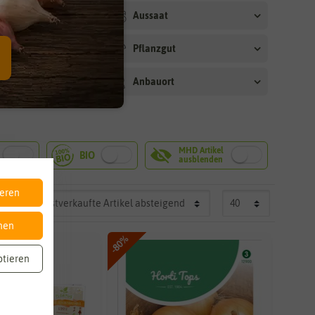
arkeit
Aussaat
dauer
Pflanzgut
hilfen
Anbauort
ieren
nen
-80%
ptieren