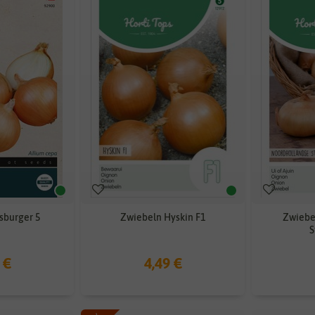
sburger 5
Zwiebeln Hyskin F1
Zwiebe
S
 €
4,49 €