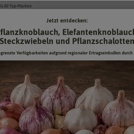
ls 60 Top-Marken
Jetzt entdecken:
Su
flanzknoblauch, Elefantenknoblauc
Steckzwiebeln und Pflanzschalotte
Gartenzubehör
Gründünger & -düngung
Pflanzgut
Keimspros
egrenzte Verfügbarkeiten aufgrund regionaler Ertragseinbußen durch 
amen
- Zwiebelsamen
en
, die kleinen und großen, scharfen Zwiebeln, die es nicht nur zum Wür
, verzichtet auf Steckzwiebeln und greift zum Zwiebelsamen. Oft sind
 verschiedenen Sorten. Das Angebot vom Samenhaus reicht von festfleis
vielfalt ist riesig.