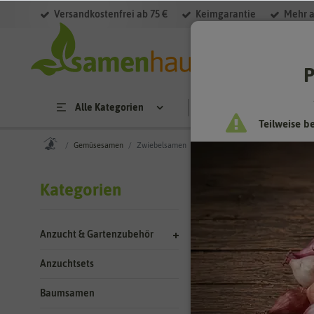
Versandkostenfrei ab 75 €
Keimgarantie
Mehr a
Filter
P
Alle Kategorien
Saatgut
Anzucht & 
Teilweise b
Gemüsesamen
Zwiebelsamen
Gemüses
Kategorien
Zwiebelsam
Anzucht & Gartenzubehör
Fast jeder mag sie
selber säen möchte
Anzuchtsets
es für Zwiebeln in
Zwiebeln. Die Sorten
Baumsamen