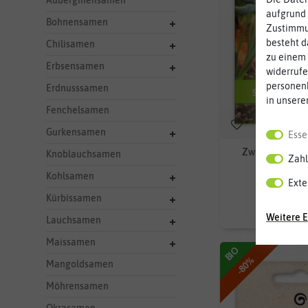
Auberginensamen
aufgrund 
Bohnensamen
Zustimmun
besteht d
Chilisamen
zu einem 
Erbsensamen
widerrufe
personen
Erdnusssamen
in unsere
Fenchelsamen
Gurkensamen
Esse
Zwiebel Stuttg
Knoblauchsamen
Zahl
Kohlsamen
Exte
0
Kürbissamen
1,49 €
Weitere E
Lauchsamen
Maissamen
BIO
-80%
Mangoldsamen
Möhrensamen