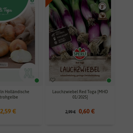
ln Holländische
Lauchzwiebel Red Toga [MHD
trohgelbe
01/2025]
2,59 €
0,60 €
2,99 €