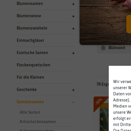
Blumensamen
Hersteller
Blumenwiese
Aussaat Ha
Blumenzwiebeln
Standortbe
Einmachgläser
Blütezeit
Exotische Samen
Flockenquetschen
Für die Kleinen
Wir verw
70 Ergebnisse
gefu
unserer 
Geschenke
Daten von
-50%
Adresse),
Gemüsesamen
Medien vo
unsere We
Alte Sorten
erfolgt e
Artischockensamen
mit Dritt
Die Daten