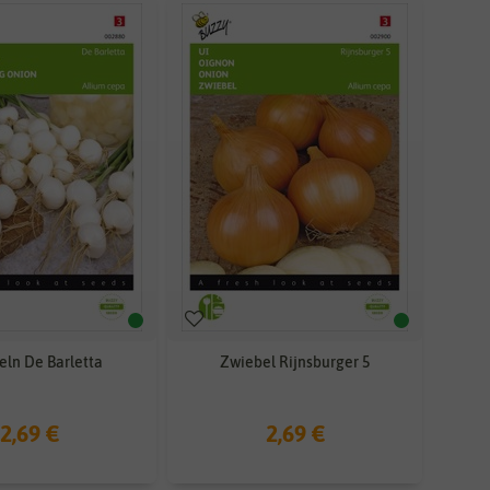
ln De Barletta
Zwiebel Rijnsburger 5
2,69 €
2,69 €