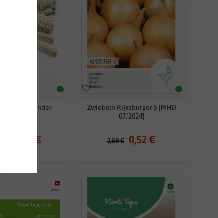
 Adventskalender
Zwiebeln Rijnsburger 5 [MHD
Gemüse
07/2024]
19,98 €
0,52 €
 €
2,59 €