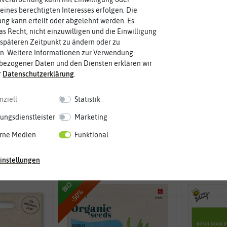
eines berechtigten Interesses erfolgen. Die
g kann erteilt oder abgelehnt werden. Es
as Recht, nicht einzuwilligen und die Einwilligung
späteren Zeitpunkt zu ändern oder zu
n. Weitere Informationen zur Verwendung
bezogener Daten und den Diensten erklären wir
r
Daten­schutz­erklärung
.
nziell
Statistik
arter Riesen
BIO Zwiebel Stuttgarter Riesen
Saatgut
ungsdienstleister
Marketing
rne Medien
Funktional
,74 €
1,14 €
2,29 €
39,95
instellungen
BIO
-50%