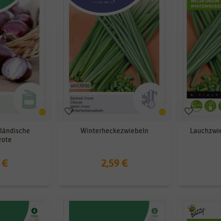
ländische
Winterheckezwiebeln
Lauchzwi
rote
 €
2,59 €