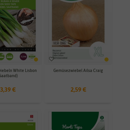
iebeln White Lisbon
Gemüsezwiebel Ailsa Craig
Saatband)
3,39 €
2,59 €