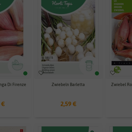
nga Di Firenze
Zwiebeln Barletta
Zwiebel Ro
 €
2,59 €