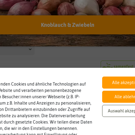
Preis
Lieferb
us
Ernte
Lebens
Knoblauch & Zwiebeln
dingungen
Winterhart
Aussaat
Alle akzept
enden Cookies und ähnliche Technologien auf
nden in Zwiebelsamen
Website und verarbeiten personenbezogene
 Besucher:innen unserer Webseite (z.B. IP-
Alle ableh
-50%
BIO
 um z.B. Inhalte und Anzeigen zu personalisieren,
-50%
n Drittanbietern einzubinden oder Zugriffe auf
Auswahl akze
bsite zu analysieren. Die Datenverarbeitung
rst durch gesetzte Cookies. Wir teilen diese Daten
en, die wir in den Einstellungen benennen.
verarbeitung kann mit Einwilligung oder