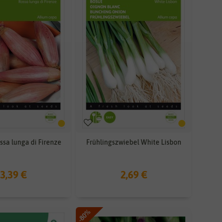
ssa lunga di Firenze
Frühlingszwiebel White Lisbon
3,39 €
2,69 €
-80%