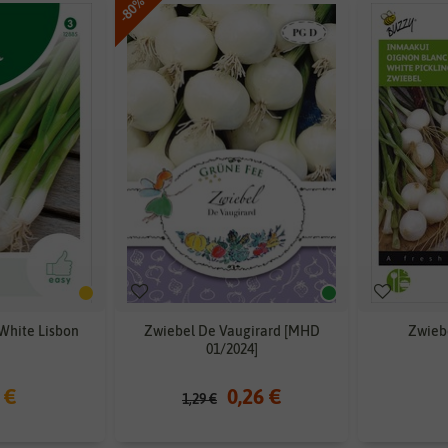
-80%
White Lisbon
Zwiebel De Vaugirard [MHD
Zwiebe
01/2024]
 €
0,26 €
1,29 €