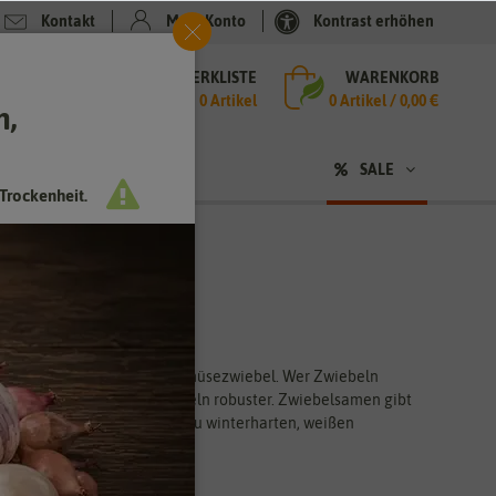
Kontakt
Mein Konto
Kontrast erhöhen
MERKLISTE
WARENKORB
che
0 Artikel
0
Artikel /
0,00 €
h,
n
sen
❤ für Tiere
SALE
Trockenheit.
zen gibt, sondern auch als Gemüsezwiebel. Wer Zwiebeln
 die selbst gezogenen Zwiebeln robuster. Zwiebelsamen gibt
chigen, roten Zwiebeln bis zu winterharten, weißen