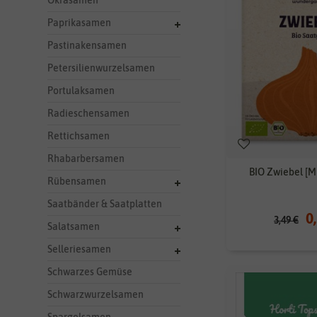
Okrasamen
Paprikasamen
Pastinakensamen
Petersilienwurzelsamen
Portulaksamen
Radieschensamen
Rettichsamen
Rhabarbersamen
BIO Zwiebel [M
Rübensamen
Saatbänder & Saatplatten
0
3,49 €
Salatsamen
Selleriesamen
Schwarzes Gemüse
Schwarzwurzelsamen