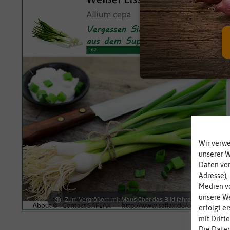
Wir verw
unserer 
Daten von
Adresse),
Medien vo
unsere We
Zum Vergrößern mit Maus über das Bild fahren
erfolgt e
mit Dritt
Die Daten