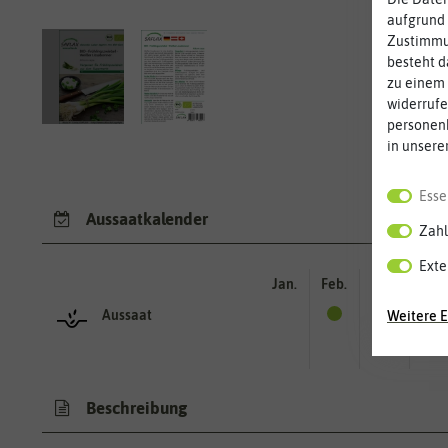
aufgrund 
Zustimmun
besteht d
zu einem 
widerrufe
personen
in unsere
Esse
Aussaatkalender
Zahl
Exte
Jan.
Feb.
Mär.
Apr.
Aussaat
Weitere E
Beschreibung