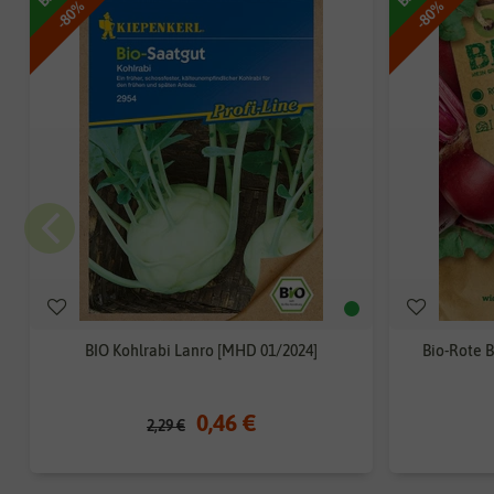
-80%
-80%
BIO Kohlrabi Lanro [MHD 01/2024]
Bio-Rote 
0,46 €
2,29 €