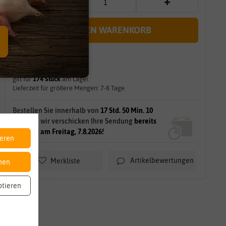
IN DEN WARENKORB
sofort lieferbar
gilt für
174
Stück
am Lager.
Lieferzeit für größere Mengen: 7-8 Tage
Bestellen Sie innerhalb von
17 Std. 50 Min. 8
Sek.
und wir verschicken Ihre Sendung
bereits
morgen, am Freitag, 7.8.2026!
ieren
Artikelbewertungen
Merkliste
nen
ptieren