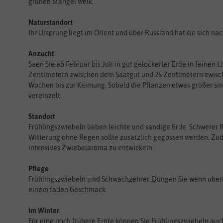
grünen Stängel welk.
Naturstandort
Ihr Ursprung liegt im Orient und über Russland hat sie sich nac
Anzucht
Säen Sie ab Februar bis Juli in gut gelockerter Erde in feinen 
Zentimetern zwischen dem Saatgut und 25 Zentimetern zwisch
Wochen bis zur Keimung. Sobald die Pflanzen etwas größer s
vereinzelt.
Standort
Frühlingszwiebeln lieben leichte und sandige Erde. Schwerer 
Witterung ohne Regen sollte zusätzlich gegossen werden. Zud
intensives Zwiebelaroma zu entwickeln.
Pflege
Frühlingszwiebeln sind Schwachzehrer. Düngen Sie wenn überh
einem faden Geschmack.
Im Winter
Für eine noch frühere Ernte können Sie Frühlingszwiebeln auc