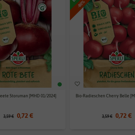
-80%
Beete Storuman [MHD 01/2024]
Bio-Radieschen Cherry Belle [
0,72 €
0,72 €
3,59 €
3,59 €