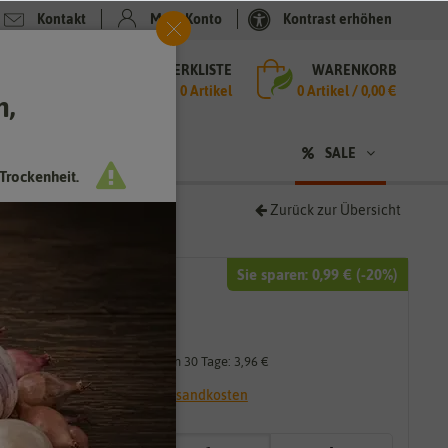
Kontakt
Mein Konto
Kontrast erhöhen
MERKLISTE
WARENKORB
che
0 Artikel
0
Artikel /
0,00 €
h,
n
SALE
Trockenheit.
Zurück zur Übersicht
Sie sparen:
0,99 €
(-
20
%)
4,95 €
3,96 €
*
Niedrigster Preis der letzten 30 Tage:
3,96 €
* inkl. 7% MwSt. zzgl.
Versandkosten