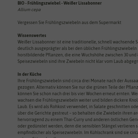
BIO - Frühlingszwiebel - Weißer Lissabonner
Allium cepa
Vergessen Sie Frühlingszwiebeln aus dem Supermarkt
Wissenswertes
Weißer Lissabonner ist eine traditionelle, schnell wachsende 
deutlich ausgeprägter als bei den üblichen Frühlingszwiebeln
horstbildende Pflanzen, die eine Wuchshöhe zwischen 30 und 
Speisezwiebeln sind ihre Zwiebeln nicht klar vom Laub abgegr
In der Küche
Ihre Frühlingszwiebeln sind circa drei Monate nach der Aussaat
gezogen. Alternativ können Sie nur die grünen Teile der Pflan
können Sie schon nach drei bis vier Wochen erneut ernten. We
wachsen die Frühlingszwiebeln weiter und bilden dickere Knol
Laub. Es wird als Rohkost verwendet, in Salate geschnitten o
über die Gerichte gestreut – so behalten die Zwiebeln ihren 
hervorragend zu einem Thai-Curry und anderen östlichen Geric
oder gedünstet werden, denn die sensiblen Stängel verlieren 
empfindlicher als Speisezwiebeln. Im Kühlschrank sind sie circ