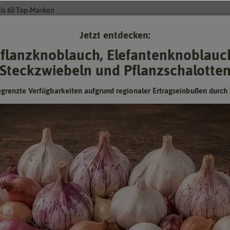
ls 60 Top-Marken
Jetzt entdecken:
Su
flanzknoblauch, Elefantenknoblauc
Steckzwiebeln und Pflanzschalotte
Gartenzubehör
Pflanzgut
Keimsprossen
❤ für Tiere
egrenzte Verfügbarkeiten aufgrund regionaler Ertragseinbußen durch 
ssabonner [MHD 10/2026]
BIO Frühlingszwiebel Weißer
Lissabonner [MHD 10/2026]
Vergessen Sie Frühlingszwiebeln aus dem Supermarkt
Mindesthaltbarkeitsdatum (MHD) überschritten oder
fast erreicht: