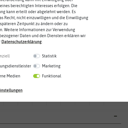
Fruchtfarbe
eines berechtigten Interesses erfolgen. Die
sie nach dem Reifungsprozess hat.
grün
Die Farbe der reifen Frucht, die
g kann erteilt oder abgelehnt werden. Es
as Recht, nicht einzuwilligen und die Einwilligung
späteren Zeitpunkt zu ändern oder zu
n. Weitere Informationen zur Verwendung
bezogener Daten und den Diensten erklären wir
r
Daten­schutz­erklärung
.
nziell
Statistik
ungsdienstleister
Marketing
rne Medien
Funktional
Mai
Jun.
Jul.
Aug.
Sep.
Okt.
Nov.
Dez.
instellungen