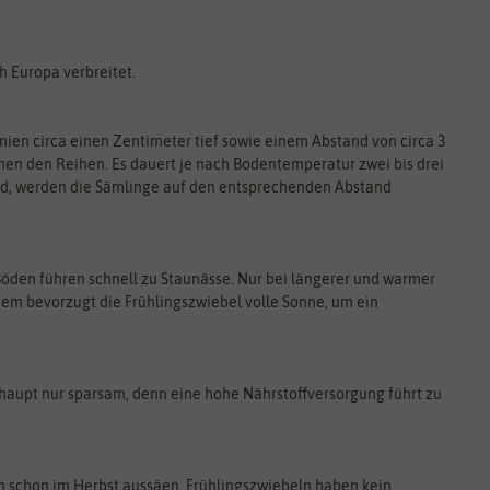
h Europa verbreitet.
Linien circa einen Zentimeter tief sowie einem Abstand von circa 3
en den Reihen. Es dauert je nach Bodentemperatur zwei bis drei
ind, werden die Sämlinge auf den entsprechenden Abstand
Böden führen schnell zu Staunässe. Nur bei längerer und warmer
em bevorzugt die Frühlingszwiebel volle Sonne, um ein
aupt nur sparsam, denn eine hohe Nährstoffversorgung führt zu
h schon im Herbst aussäen. Frühlingszwiebeln haben kein