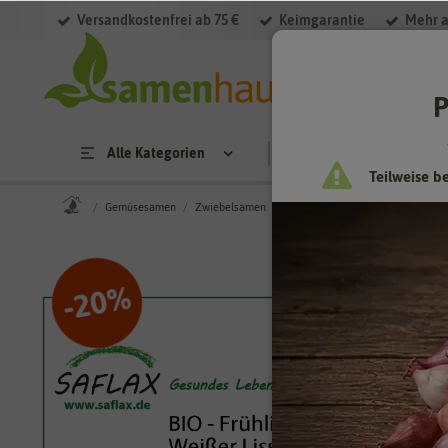
Versandkostenfrei ab 75 €
Keimgarantie
Mehr a
P
Alle Kategorien
Saatgut
Anzucht & 
Teilweise b
Gemüsesamen
Zwiebelsamen
BIO Frühlingszwiebel Weißer Li
%
20
-