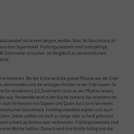
Salatzwiebel mit einem langen, weißen Stiel. Ihr Geschmack ist
 aus dem Supermarkt. Frühlingszwiebeln sind mehrjährige,
80 Zentimeter erreichen. Im Vergleich zu herkömmlichen
enzt.
 erntebereit. Bei der Ernte wird die ganze Pflanze aus der Erde
ze abschneiden und die winzigen Knollen in der Erde lassen. So
nn Sie mindestens 2,5 Zentimeter Grün an der Pflanze lassen,
len aus. Verwendet wird in der Küche zumeist das aromatische
der zum Verfeinern von Suppen und Quark kurz vorm Servieren
aromatischen Geschmack. Frühlingszwiebeln eignen sich auch
hten. Dabei sollten sie nicht zu lange oder zu heiß gebraten
sonst schnell an Aroma oder verbrennen. Frühlingszwiebeln sind
a eine Woche haltbar. Danach wird ihre Knolle holzig und die