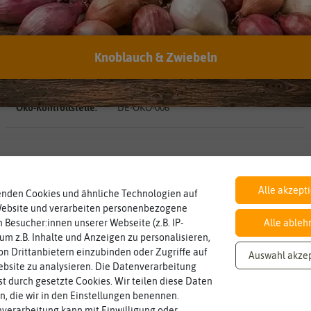
Kann man abgelaufenes Saatgut trotzdem noch
verwenden?
Hersteller:
Saflax
Knoblauch & Zwiebeln
Artikelnummer:
18601-sa
EAN:
4055473186016
Öko-Kontrollstelle:
DE-ÖKO-006
BIO
Inhalt
Landwirtschaft arbeiten.
nach EG Öko-
Alle akzept
den Richtlinien der biologischen
Wie viel ist enthalten
150 Korn
enden Cookies und ähnliche Technologien auf
Verordnung
Saatgut aus Betrieben, die nach
Website und verarbeiten personenbezogene
 Besucher:innen unserer Webseite (z.B. IP-
Alle ableh
 um z.B. Inhalte und Anzeigen zu personalisieren,
Haltbarkeit
Standort
sollte.
sonnig, vollsonnig)
n Drittanbietern einzubinden oder Zugriffe auf
Auswahl akze
und Pflanzgut sehr gut keimen
Pflanze? (schattig, halbschattig,
min. 10/2026
sonnig
bsite zu analysieren. Die Datenverarbeitung
Zeitpunkt, bis zu dem das Saat-
Wie viel Licht benötigt die
rst durch gesetzte Cookies. Wir teilen diese Daten
en, die wir in den Einstellungen benennen.
verarbeitung kann mit Einwilligung oder