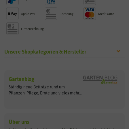
Apple Pay
Rechnung
Kreditkarte
Firmenrechnung
Unsere Shopkategorien & Hersteller
Sämereien
Hersteller
Blumensamen
Gartenblog
Exotische Samen
Arche Noah
Clever Pots
Ständig neue Beiträge rund um
Gemüsesamen
ASB Greenworld
COMPO
Pflanzen, Pflege, Ernte und vieles
mehr...
Gründünger
Keimsprossen
Austrosaat
Culinaris
Kiloware
baza
De Bolster Bio-Samen
Kleintiersaaten
Kräutersamen
Benary
Dobar
Über uns
Loretta-Rasen