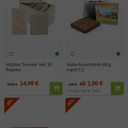
Holzbox "Gemüse" inkl. 10
Kokos Anzuchterde (60 g,
Register
ergibt 1 l)
14,98 €
ab 1,00 €
29,95 €
1,99 €
1 Stück | 1,00 € / Stück
-50%
-50%