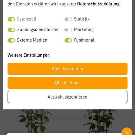
Zimmergewächshäuser, Heizmatten und Anzuchtschalen
den Diensten erklären wir in unserer
Daten­schutz­erklärung
.
benötigt, die für die richtigen Anzuchtbedingungen sorgen.
Essenziell
Statistik
Zahlungsdienstleister
Marketing
Externe Medien
Funktional
368 Ergebnisse
gefunden in Anzucht & Gartenzubehör Sale
Weitere Einstellungen
Alle akzeptieren
-30%
-30%
Alle ablehnen
Auswahl akzeptieren