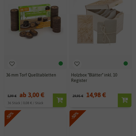
36 mm Torf Quelltabletten
Holzbox "Blätter" inkl. 10
Register
ab 3,00 €
14,98 €
5,99 €
29,95 €
36 Stück | 0,08 € / Stück
-50%
-50%