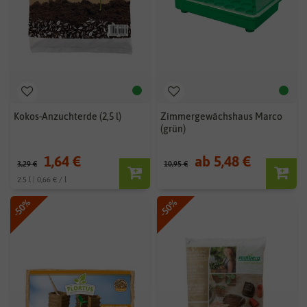
Kokos-Anzuchterde (2,5 l)
Zimmergewächshaus Marco
(grün)
1,64 €
ab 5,48 €
3,29 €
10,95 €
2.5 l | 0,66 € / l
-50%
-50%