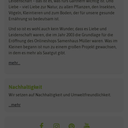
Bingenheimer Saatgut
Dürr-Samen
Leidenschaft – das ist es, was fürs Gärtnern wichtig ist. Und
Obstsamen
Liebe – viel Liebe zur Natur, zu allen Pflanzen, den Insekten,
Pilzbrut
BioBalu
elho
Vögeln, Kleintieren und zum Boden, der für unsere gesunde
Rasensamen
Ernährung so bedeutsam ist.
Bionana
Eschenfelder
Steckzwiebeln
Zimmer & Kübelpflanzen
Und so ist es wohl auch kein Wunder, dass es Liebe und
BIOWOL
Feldsaaten Freudenberger
Kataloge
Leidenschaft waren, die im Jahr 2003 die Grundlage für die
Blumicorn
Fertil
Schnäppchen
Eröffnung des Onlineshops Samenhaus Müller waren. Was im
Kleinen begann ist nun zu einem großen Projekt gewachsen,
Bûten Birds
Flora Elite
Anzucht & Gartenzubehör
in dem es mehr als Saatgut gibt.
Bûten Home
Flora Elite Blumenzwiebeln
mehr...
Anzuchtschalen
Buzzy Seeds
Flora Fantastica
Anzuchttöpfe
Buzzy Gifts
Florex
Folien, Vliese und Netze
Growblocks, Erde & Dünger
Carl Pabst
Nachhaltigkeit
Heizmatte & Heizkabel
Wir setzen auf Nachhaltigkeit und Umweltfreundlichkeit.
Florissa
Hortitops
Kokos-Quelltabletten
Zimmergewächshaus
Flortis
Jansen Zaden
...mehr
FLORTUS
Jiffy
Gemüsesamen
Franchi Sementi
JUB Holland
Bohnen & Erbsen