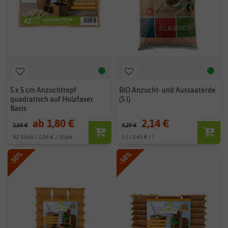
5 x 5 cm Anzuchttopf
BIO Anzucht- und Aussaaterde
quadratisch auf Holzfaser
(5 l)
Basis
ab 1,80 €
2,14 €
3,59 €
4,29 €
42 Stück | 0,04 € / Stück
5 l | 0,43 € / l
-50%
-50%