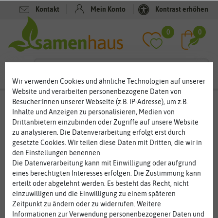
Kontakt
Mein Konto
Kontrast erhöhen
Filter
0
0
Wir verwenden Cookies und ähnliche Technologien auf unserer
Website und verarbeiten personenbezogene Daten von
Besucher:innen unserer Webseite (z.B. IP-Adresse), um z.B.
Schnäppchen
- Anzucht & Gartenzubehör
Inhalte und Anzeigen zu personalisieren, Medien von
Sale
Drittanbietern einzubinden oder Zugriffe auf unsere Website
zu analysieren. Die Datenverarbeitung erfolgt erst durch
Anzuchtartikel zum kleinen Preis – sparen Sie bei der
Anzucht
gesetzte Cookies. Wir teilen diese Daten mit Dritten, die wir in
den Einstellungen benennen.
Viele Gärtner und Gärtnerinnen möchten ihre Pflanzen selbst
Die Datenverarbeitung kann mit Einwilligung oder aufgrund
anziehen. Das ist vor allem dann sinnvoll, wenn Sie seltene
eines berechtigten Interesses erfolgen. Die Zustimmung kann
Sorten ausprobieren möchten, für die es keine Pflanzen im
erteilt oder abgelehnt werden. Es besteht das Recht, nicht
Handel gibt. Pflanzenanzucht kann aber teuer werden, denn
einzuwilligen und die Einwilligung zu einem späteren
jedes Jahr benötigen Sie viele Anzuchtutensilien. Neben
Zeitpunkt zu ändern oder zu widerrufen. Weitere
Anzuchttöpfen, Quelltabletten und Quelltöpfen werden auch
Informationen zur Verwendung personenbezogener Daten und