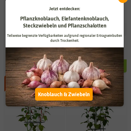
Jetzt entdecken:
Pflanzknoblauch, Elefantenknoblauch,
Steckzwiebeln und Pflanzschalotten
Teilweise begrenzte Verfügbarkeiten aufgrund regionaler Ertragseinbußen
durch Trockenheit.
CHARLY CHILI Chilitopf
CHARLY CHILI XL Chilitopf
hellgrau
hellgrau
27,93 €
34,93 €
39,90 €
49,90 €
-30%
-30%
Knoblauch & Zwiebeln