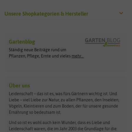
Unsere Shopkategorien & Hersteller
Sämereien
Hersteller
Blumensamen
Gartenblog
Exotische Samen
Arche Noah
Clever Pots
Ständig neue Beiträge rund um
Gemüsesamen
ASB Greenworld
COMPO
Pflanzen, Pflege, Ernte und vieles
mehr...
Gründünger
Keimsprossen
Austrosaat
Culinaris
Kiloware
baza
De Bolster Bio-Samen
Kleintiersaaten
Kräutersamen
Benary
Dobar
Über uns
Loretta-Rasen
Bingenheimer Saatgut
Dürr-Samen
Leidenschaft – das ist es, was fürs Gärtnern wichtig ist. Und
Obstsamen
Liebe – viel Liebe zur Natur, zu allen Pflanzen, den Insekten,
Pilzbrut
BioBalu
elho
Vögeln, Kleintieren und zum Boden, der für unsere gesunde
Rasensamen
Ernährung so bedeutsam ist.
Bionana
Eschenfelder
Steckzwiebeln
Zimmer & Kübelpflanzen
Und so ist es wohl auch kein Wunder, dass es Liebe und
BIOWOL
Feldsaaten Freudenberger
Kataloge
Leidenschaft waren, die im Jahr 2003 die Grundlage für die