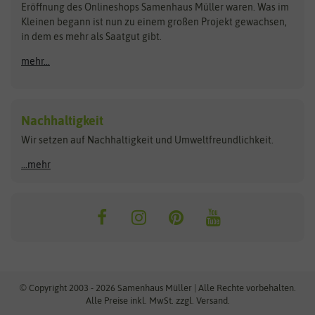
Blumicorn
Fertil
Schnäppchen
Eröffnung des Onlineshops Samenhaus Müller waren. Was im
Kleinen begann ist nun zu einem großen Projekt gewachsen,
Bûten Birds
Flora Elite
Anzucht & Gartenzubehör
in dem es mehr als Saatgut gibt.
Bûten Home
Flora Elite Blumenzwiebeln
mehr...
Anzuchtschalen
Buzzy Seeds
Flora Fantastica
Anzuchttöpfe
Buzzy Gifts
Florex
Folien, Vliese und Netze
Growblocks, Erde & Dünger
Carl Pabst
Nachhaltigkeit
Heizmatte & Heizkabel
Wir setzen auf Nachhaltigkeit und Umweltfreundlichkeit.
Florissa
Hortitops
Kokos-Quelltabletten
Zimmergewächshaus
Flortis
Jansen Zaden
...mehr
FLORTUS
Jiffy
Gemüsesamen
Franchi Sementi
JUB Holland
Bohnen & Erbsen
Frankonia Samen
Kent & Stowe
Gurkensamen
Kohlsamen
Garland
Kiepenkerl
Kürbissamen
Gardissimo
kixx
Lauchsamen
© Copyright 2003 - 2026 Samenhaus Müller | Alle Rechte vorbehalten.
Maissamen
Alle Preise inkl. MwSt. zzgl. Versand.
GEVO
Küpper
Möhrensamen