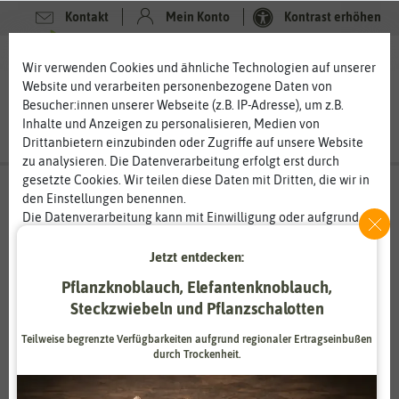
Kontakt
Mein Konto
Kontrast erhöhen
Filter
0
0
Wir verwenden Cookies und ähnliche Technologien auf unserer
Website und verarbeiten personenbezogene Daten von
Besucher:innen unserer Webseite (z.B. IP-Adresse), um z.B.
Inhalte und Anzeigen zu personalisieren, Medien von
Drittanbietern einzubinden oder Zugriffe auf unsere Website
zu analysieren. Die Datenverarbeitung erfolgt erst durch
gesetzte Cookies. Wir teilen diese Daten mit Dritten, die wir in
Blumenzwiebeln
- Narzissenzwiebeln
-
den Einstellungen benennen.
Botanische Narzissen
Die Datenverarbeitung kann mit Einwilligung oder aufgrund
eines berechtigten Interesses erfolgen. Die Zustimmung kann
Botanische Narzissen – wilde Narzissen im Garten
erteilt oder abgelehnt werden. Es besteht das Recht, nicht
Jetzt entdecken:
einzuwilligen und die Einwilligung zu einem späteren
Botanische Narzissen sind auch unter dem Namen Wildnarzissen
Pflanzknoblauch, Elefantenknoblauch,
Zeitpunkt zu ändern oder zu widerrufen. Weitere
bekannt. Die Zwiebelpflanzen sind in Europa heimisch und
Steckzwiebeln und Pflanzschalotten
Informationen zur Verwendung personenbezogener Daten und
fühlen sich im Garten und auf dem Balkon recht wohl, denn sie
den Diensten erklären wir in unserer
Daten­schutz­erklärung
.
sind anspruchslos. Im Garten und auf dem Balkon gehören sie
Teilweise begrenzte Verfügbarkeiten aufgrund regionaler Ertragseinbußen
unbedingt zur Frühlingsbepflanzung dazu. Die winterharten
durch Trockenheit.
Blumenzwiebeln treiben jedes Jahr wieder und neigen zum
Essenziell
Statistik
Verwildern. Im Garten vermehren sich die botanischen Narzissen