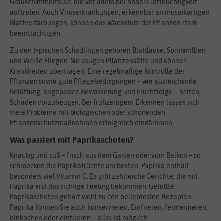
Grauschimmelfäule, die vor allem bei hoher Luftfeuchtigkeit
auftreten. Auch Viruserkrankungen, erkennbar an mosaikartigen
Blattverfärbungen, können das Wachstum der Pflanzen stark
beeinträchtigen.
Zu den typischen Schädlingen gehören Blattläuse, Spinnmilben
und Weiße Fliegen. Sie saugen Pflanzensäfte und können
Krankheiten übertragen. Eine regelmäßige Kontrolle der
Pflanzen sowie gute Pflegebedingungen – wie ausreichende
Belüftung, angepasste Bewässerung und Fruchtfolge – helfen,
Schäden vorzubeugen. Bei frühzeitigem Erkennen lassen sich
viele Probleme mit biologischen oder schonenden
Pflanzenschutzmaßnahmen erfolgreich eindämmen.
Was passiert mit Paprikaschoten?
Knackig und süß – frisch aus dem Garten oder vom Balkon – so
schmecken die Paprikafrüchte am besten. Paprika enthält
besonders viel Vitamin C. Es gibt zahlreiche Gerichte, die mit
Paprika erst das richtige Feeling bekommen. Gefüllte
Paprikaschoten gehört wohl zu den beliebtesten Rezepten.
Paprika können Sie auch konservieren. Einfrieren, fermentieren,
einkochen oder einfrieren – alles ist möglich.