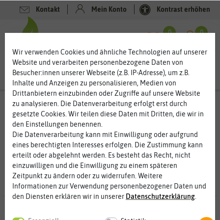
Kontakt
Mein Konto
Kontrast erhöhen
Filter
0
0
Wir verwenden Cookies und ähnliche Technologien auf unserer
Website und verarbeiten personenbezogene Daten von
Besucher:innen unserer Webseite (z.B. IP-Adresse), um z.B.
Inhalte und Anzeigen zu personalisieren, Medien von
Drittanbietern einzubinden oder Zugriffe auf unsere Website
zu analysieren. Die Datenverarbeitung erfolgt erst durch
Paprikapflanzen – beliebtes Gemüse aus
gesetzte Cookies. Wir teilen diese Daten mit Dritten, die wir in
dem Garten
den Einstellungen benennen.
Die Datenverarbeitung kann mit Einwilligung oder aufgrund
Paprika gehört zu den beliebtesten Gemüsesorten. Dafür ist
eines berechtigten Interesses erfolgen. Die Zustimmung kann
nicht nur die knackige, süße Frucht verantwortlich, sondern auch
erteilt oder abgelehnt werden. Es besteht das Recht, nicht
der hohe Vitamin-C-Gehalt. Nach Tomaten, Gurken, Möhren und
... mehr lesen
einzuwilligen und die Einwilligung zu einem späteren
Zwiebeln steht Paprika auf Platz 5 der beliebten Gemüsesorten.
Zeitpunkt zu ändern oder zu widerrufen. Weitere
Und das, obwohl die Pflanzen schon einige Ansprüche im Garten
Informationen zur Verwendung personenbezogener Daten und
und auf dem Balkon stellen. Am richtigen Standort bringen die
den Diensten erklären wir in unserer
Daten­schutz­erklärung
.
Paprikapflanzen aber eine reiche Ernte und leckere Früchte.
0 Ergebnisse
gefunden in Paprikapflanzen