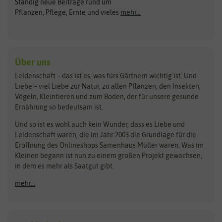
Ständig neue Beiträge rund um
Gemüsesamen
ASB Greenworld
COMPO
Pflanzen, Pflege, Ernte und vieles
mehr...
Gründünger
Keimsprossen
Austrosaat
Culinaris
Kiloware
baza
De Bolster Bio-Samen
Kleintiersaaten
Kräutersamen
Benary
Dobar
Über uns
Loretta-Rasen
Bingenheimer Saatgut
Dürr-Samen
Leidenschaft – das ist es, was fürs Gärtnern wichtig ist. Und
Obstsamen
Liebe – viel Liebe zur Natur, zu allen Pflanzen, den Insekten,
Pilzbrut
BioBalu
elho
Vögeln, Kleintieren und zum Boden, der für unsere gesunde
Rasensamen
Ernährung so bedeutsam ist.
Bionana
Eschenfelder
Steckzwiebeln
Zimmer & Kübelpflanzen
Und so ist es wohl auch kein Wunder, dass es Liebe und
BIOWOL
Feldsaaten Freudenberger
Kataloge
Leidenschaft waren, die im Jahr 2003 die Grundlage für die
Blumicorn
Fertil
Schnäppchen
Eröffnung des Onlineshops Samenhaus Müller waren. Was im
Kleinen begann ist nun zu einem großen Projekt gewachsen,
Bûten Birds
Flora Elite
Anzucht & Gartenzubehör
in dem es mehr als Saatgut gibt.
Bûten Home
Flora Elite Blumenzwiebeln
mehr...
Anzuchtschalen
Buzzy Seeds
Flora Fantastica
Anzuchttöpfe
Buzzy Gifts
Florex
Folien, Vliese und Netze
Growblocks, Erde & Dünger