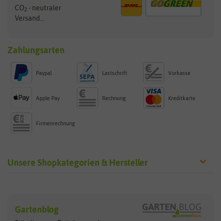
CO
- neutraler
2
Versand...
Zahlungsarten
Paypal
Lastschrift
Vorkasse
Apple Pay
Rechnung
Kreditkarte
Firmenrechnung
Unsere Shopkategorien & Hersteller
Sämereien
Hersteller
Blumensamen
Gartenblog
Exotische Samen
Arche Noah
Clever Pots