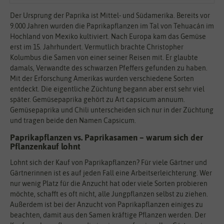
Der Ursprung der Paprika ist Mittel- und Südamerika. Bereits vor
9.000 Jahren wurden die Paprikapflanzen im Tal von Tehuacán im
Hochland von Mexiko kultiviert. Nach Europa kam das Gemüse
erst im 15. Jahrhundert. Vermutlich brachte Christopher
Kolumbus die Samen von einer seiner Reisen mit. Er glaubte
damals, Verwandte des schwarzen Pfeffers gefunden zu haben.
Mit der Erforschung Amerikas wurden verschiedene Sorten
entdeckt. Die eigentliche Züchtung begann aber erst sehr viel
später. Gemüsepaprika gehört zu Art capsicum annuum.
Gemüsepaprika und Chili unterscheiden sich nur in der Züchtung
und tragen beide den Namen Capsicum.
Paprikapflanzen vs. Paprikasamen – warum sich der
Pflanzenkauf lohnt
Lohnt sich der Kauf von Paprikapflanzen? Für viele Gärtner und
Gärtnerinnen ist es auf jeden Fall eine Arbeitserleichterung. Wer
nur wenig Platz für die Anzucht hat oder viele Sorten probieren
möchte, schafft es oft nicht, alle Jungpflanzen selbst zu ziehen.
Außerdem ist bei der Anzucht von Paprikapflanzen einiges zu
beachten, damit aus den Samen kräftige Pflanzen werden. Der