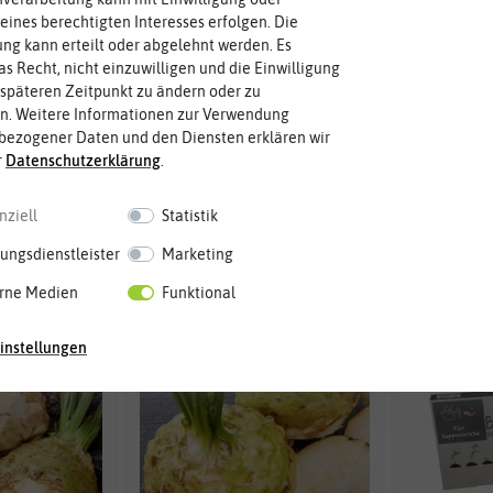
eines berechtigten Interesses erfolgen. Die
g kann erteilt oder abgelehnt werden. Es
as Recht, nicht einzuwilligen und die Einwilligung
späteren Zeitpunkt zu ändern oder zu
n. Weitere Informationen zur Verwendung
bezogener Daten und den Diensten erklären wir
r
Daten­schutz­erklärung
.
rie Dolvi
Knollensellerie Dolvi
Knollen
nziell
Statistik
 €
1,89 €
ungsdienstleister
Marketing
rne Medien
Funktional
BIO
instellungen