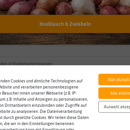
Preis
Lieferb
us
Ernte
Lebens
Knoblauch & Zwiebeln
dingungen
Winterhart
Blüteze
den in Knollenselleriesamen
Alle akzept
enden Cookies und ähnliche Technologien auf
Website und verarbeiten personenbezogene
 Besucher:innen unserer Webseite (z.B. IP-
Alle ableh
 um z.B. Inhalte und Anzeigen zu personalisieren,
n Drittanbietern einzubinden oder Zugriffe auf
Auswahl akze
bsite zu analysieren. Die Datenverarbeitung
rst durch gesetzte Cookies. Wir teilen diese Daten
en, die wir in den Einstellungen benennen.
verarbeitung kann mit Einwilligung oder