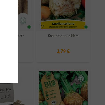
sellerie Monarch
Knollensellerie Mars
3,89 €
1,79 €