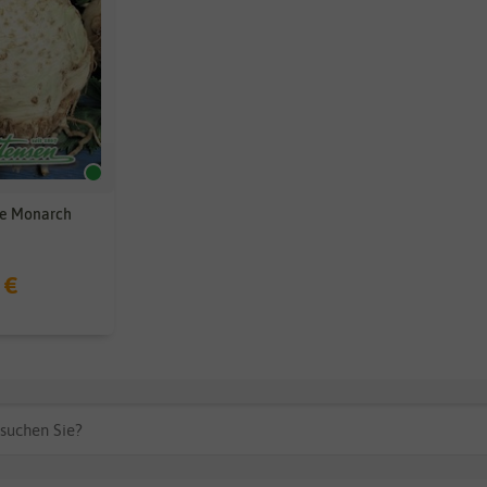
ie Monarch
 €