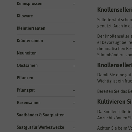
Keimsprossen
Knollenselle
Kiloware
Sellerie wird scho
genutzt. Auch in e
Kleintiersaaten
Der Knollenselleri
Kräutersamen
er bevorzugt bei f
rheumatischen Besc
Neuheiten
Stimmbändern vom 
Knollenseller
Obstsamen
Damit Sie eine gut
Pflanzen
Wichtig ist ein fru
Pflanzgut
Bereiten Sie das B
Kultivieren S
Rasensamen
Da Knollensellerie
Saatbänder & Saatplatten
Anzucht können Si
Saatgut für Werbezwecke
Achten Sie beim Vo