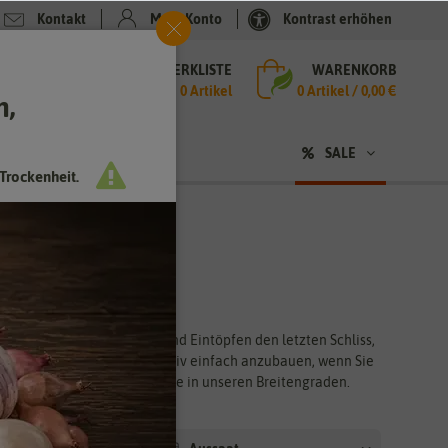
Kontakt
Mein Konto
Kontrast erhöhen
MERKLISTE
WARENKORB
che
0 Artikel
0
Artikel /
0,00 €
h,
n
sen
❤ für Tiere
SALE
Trockenheit.
en
erleiht nicht nur Suppen und Eintöpfen den letzten Schliss,
ist der Knollensellerie relativ einfach anzubauen, wenn Sie
altes ein tolles Wintergemüse in unseren Breitengraden.