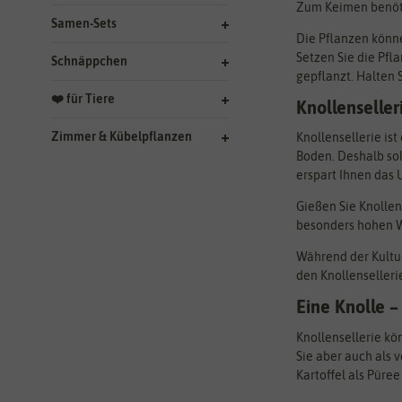
Zum Keimen benöti
Samen-Sets
Die Pflanzen könne
Setzen Sie die Pfl
Schnäppchen
gepflanzt. Halten 
❤️ für Tiere
Knollenseller
Zimmer & Kübelpflanzen
Knollensellerie is
Boden. Deshalb so
erspart Ihnen das 
Gießen Sie Knollen
besonders hohen W
Während der Kultu
den Knollenselleri
Eine Knolle –
Knollensellerie k
Sie aber auch als v
Kartoffel als Püre