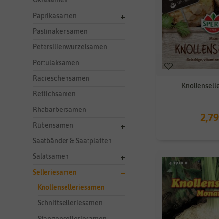
Okrasamen
Paprikasamen
Pastinakensamen
Petersilienwurzelsamen
Portulaksamen
Radieschensamen
Knollensell
Rettichsamen
Rhabarbersamen
2,79
Rübensamen
Saatbänder & Saatplatten
Salatsamen
Selleriesamen
Knollenselleriesamen
Schnittselleriesamen
Stangenselleriesamen