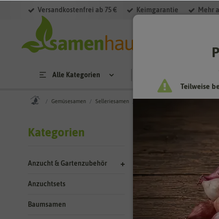
Versandkostenfrei ab 75 €
Keimgarantie
Mehr a
Filter
P
Alle Kategorien
Saatgut
Anzucht & 
Teilweise b
Gemüsesamen
Selleriesamen
Knollenselleriesamen
Gemüses
Kategorien
Knollenseller
Anzucht & Gartenzubehör
Knollensellerie is
es lässt sich auch
Anzuchtsets
den Boden nährstof
Baumsamen