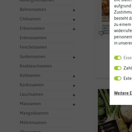
Auberginensamen
aufgrund 
Bohnensamen
Zustimmun
besteht d
Chilisamen
zu einem 
Erbsensamen
widerrufe
personen
Erdnusssamen
in unsere
Knollenselle
Fenchelsamen
Gurkensamen
Esse
1,69
Knoblauchsamen
Zahl
Kohlsamen
Exte
Kürbissamen
Weitere E
Lauchsamen
Maissamen
Mangoldsamen
Möhrensamen