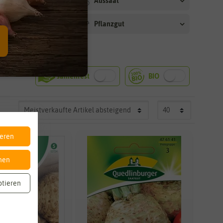
arkeit
Aussaat
dauer
Pflanzgut
it
ieren
nen
ptieren