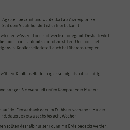
ten Ägypten bekannt und wurde dort als Arzneipflanze
 Seit dem 9. Jahrhundert ist er hier bekannt.
el wirkt entwässernd und stoffwechselanregend. Deshalb wird
ber auch nach, aphrodisierend zu wirken. Und auch bei
gens ist Knollenselleriesaft auch bei überanstrengten
 wählen. Knollensellerie mag es sonnig bis halbschattig.
nd bringen Sie eventuell reifen Kompost oder Mist ein.
n auf der Fensterbank oder im Frühbeet vorziehen. Mit der
nd, dauert es etwa sechs bis acht Wochen.
amen sollten deshalb nur sehr dünn mit Erde bedeckt werden.