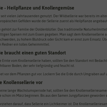
rie - Heilpflanze und Knollengemüse
n seit vielen Jahrtausenden genutzt. Der Wildsellerie war bereits im al
uropäischen Gefilden wurde der Sellerie zuerst als Heilpflanze angebaut.
e gehört zur Familie der Doldenblütler. Das traditionelle Naturheilmitt
ettigen Speisen mit zum Essen gegeben. Man sagt dem Knollensellerie a
hwerden, zu hohem Blutdruck oder Gicht kam er einst zum Einsatz. Übri
Redner ein tolles Geheimmittel.
ie braucht einen guten Standort
e Ernte vom Knollensellerie haben, sollten Sie den Standort mit Bedacht
chtbarer Boden, der sehr tiefgründig und feucht ist.
eet vor dem Pflanzen gut vor. Lockern Sie die Erde durch Umgraben auf u
ie Knollensellerie vor
 eine lange Wachstumsperiode hat, sollten Sie den Knollenselleriesame
e schon im März beginnen. Bis aus den Samen Jungpflanzen geworden si
rziehen darauf, dass Sellerie ein Lichtkeimer ist. Die Knollenselleries