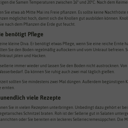
gen die Samen Temperaturen zwischen 16° und 20°C. Nach dem Keimen k
n Sie etwa ab Mitte Mai ins Freie pflanzen. Es sollte keine Nachtfröste
anzen möglichst hoch, damit sich die Knollen gut ausbilden können. Knol
Sie nach dem Pflanzen die Erde gut feucht.
ie benötigt Pflege
t eine kleine Diva. Er benötigt etwas Pflege, wenn Sie eine reiche Ernte
llten Sie den Boden regelmäßig auflockern und vom Unkraut befreien. 
Unkraut jäten und Hacken.
sellerie immer wieder und lassen Sie den Boden nicht austrocknen. Von
asserbedarf. Da können Sie ruhig auch zwei mal täglich gießen.
rzeit sollten Sie mindestens zwei Mal düngen. Außerdem begünstigen 
e ernten.
 unendlich viele Rezepte
önnen Sie in vielen Rezepten unterbringen. Unbedingt dazu gehört er b
egetarisches Schnitzel braten. Roh ist der Sellerie gut in Salaten unter
e anrichten oder Sie bereiten ein leckeres Selleriecremesüppchen. Die M