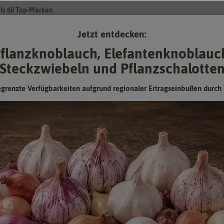
ls 60 Top-Marken
Jetzt entdecken:
Su
flanzknoblauch, Elefantenknoblauc
Steckzwiebeln und Pflanzschalotte
Gartenzubehör
Gründünger & -düngung
Pflanzgut
Keimspros
egrenzte Verfügbarkeiten aufgrund regionaler Ertragseinbußen durch 
amen
- Selleriesamen
- Knollenselleriesam
ie – der Dicke für die Küche
t aus der deutschen Küche nicht wegzudenken. Das aromatische Gemüse v
 super beim Pfannengemüse oder als Selleriepüree verwenden. Im Garten 
freich halten. Knollensellerie ist aufgrund seines hohen Vitamin C Geh