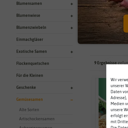
Hersteller
Blumensamen
Aussaat Ha
Blumenwiese
Standortbe
Blumenzwiebeln
Einmachgläser
Exotische Samen
9 Ergebnisse
gefun
Flockenquetschen
Für die Kleinen
Wir verw
unserer 
Geschenke
Daten von
Adresse),
Gemüsesamen
Medien vo
unsere We
Alte Sorten
erfolgt e
Artischockensamen
mit Dritt
Die Daten