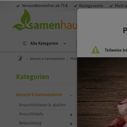
Versandkostenfrei ab 75 €
Keimgarantie
Mehr a
Filter
P
Alle Kategorien
Saatgut
Anzucht & 
Teilweise b
Anzucht & Gartenzubehör
Pflanzenschutz & -pflege
Insektizide
Anzucht &
Kategorien
Insektizide f
Anzucht & Gartenzubehör
Auch wenn man gern
eingesetzt. Die Pf
Anzuchtschalen & -platten
Sie aber darauf ach
Anzuchttöpfe
geeignet.
Beleuchtung