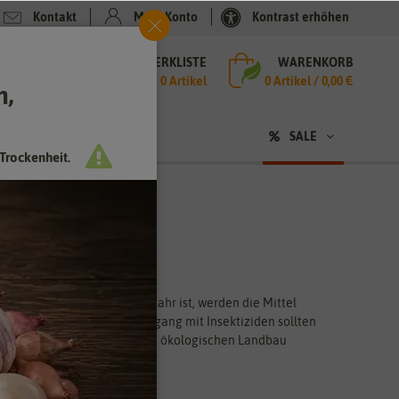
Kontakt
Mein Konto
Kontrast erhöhen
MERKLISTE
WARENKORB
che
0 Artikel
0
Artikel /
0,00 €
h,
n
SALE
Trockenheit.
ge
- Insektizide
tens, wenn die Ernte in Gefahr ist, werden die Mittel
der zu vernichten. Beim Umgang mit Insektiziden sollten
e Insektizide sind auch für den ökologischen Landbau