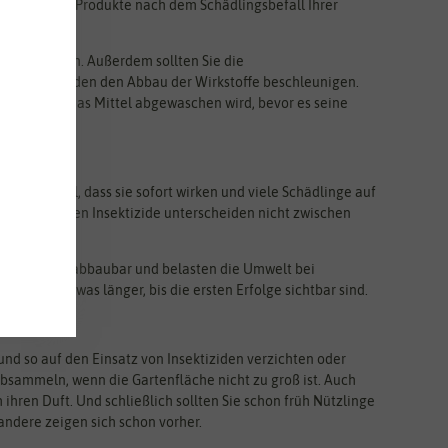
e deshalb die Produkte nach dem Schädlingsbefall Ihrer
t übersteigen. Außerdem sollten Sie die
die Hitze würden den Abbau der Wirkstoffe beschleunigen.
dingungen das Mittel abgewaschen wird, bevor es seine
den Vorteil, dass sie sofort wirken und viele Schädlinge auf
nventionellen Insektizide unterscheiden nicht zwischen
nd biologisch abbaubar und belasten die Umwelt bei
brauchen etwas länger, bis die ersten Erfolge sichtbar sind.
nd so auf den Einsatz von Insektiziden verzichten oder
bsammeln, wenn die Gartenfläche nicht zu groß ist. Auch
ihren Duft. Und schließlich sollten Sie schon früh Nützlinge
andere zeigen sich schon vorher.