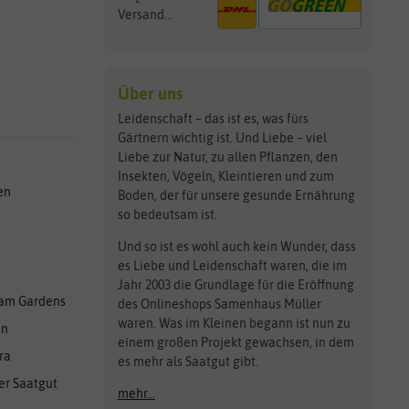
Versand...
Über uns
Leidenschaft – das ist es, was fürs
Gärtnern wichtig ist. Und Liebe – viel
Liebe zur Natur, zu allen Pflanzen, den
Insekten, Vögeln, Kleintieren und zum
en
Boden, der für unsere gesunde Ernährung
so bedeutsam ist.
Und so ist es wohl auch kein Wunder, dass
es Liebe und Leidenschaft waren, die im
Jahr 2003 die Grundlage für die Eröffnung
am Gardens
des Onlineshops Samenhaus Müller
waren. Was im Kleinen begann ist nun zu
en
einem großen Projekt gewachsen, in dem
ra
es mehr als Saatgut gibt.
er Saatgut
mehr...