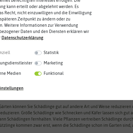
eines berechtigten Interesses erfolgen. Die
den. Nicht jedes Insektizid ist für jeden Schädling geeignet. Wählen Si
g kann erteilt oder abgelehnt werden. Es
as Recht, nicht einzuwilligen und die Einwilligung
sektizide beim richtigen Wetter aus. Die Temperaturen sollten 25° C nich
späteren Zeitpunkt zu ändern oder zu
el nicht in der prallen Mittagssonne einsetzen. Die UV-Strahlung und 
n. Weitere Informationen zur Verwendung
h den Einsatz bei Regen und starkem Wind, da bei diesen Witterungsbe
bezogener Daten und den Diensten erklären wir
r
Daten­schutz­erklärung
.
 chemisch oder biologisch?
nziell
Statistik
 in chemische und biologische Mittel unterteilt. Chemische Mittel haben 
ungsdienstleister
Marketing
önnen. Allerdings wird die Umwelt dadurch auch belastet, denn die ko
ling.
rne Medien
Funktional
izide sind frei von chemischen und synthetischen Inhaltsstoffen. Sie si
eniger. Allerdings wirken sie meist nicht bei allen Schädlingen und sie 
instellungen
r Möglichkeiten
Gärten können Sie Schädlinge gut auf andere Art und Weise reduzieren u
eduzieren. Größe Schädlinge wie Schnecken und Käfer lassen sich gut a
ann Schädlingen fernhalten. Viele Pflanzen vertreiben Schädlinge durch 
ützlinge kommen zwar erst, wenn die Schädlinge schon im Garten sind, 