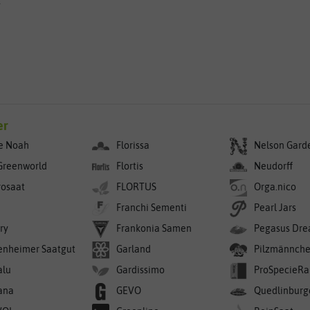
g
er
e Noah
Florissa
Nelson Gard
Greenworld
Flortis
Neudorff
rosaat
FLORTUS
Orga.nico
Franchi Sementi
Pearl Jars
ry
Frankonia Samen
Pegasus Dre
enheimer Saatgut
Garland
Pilzmännch
alu
Gardissimo
ProSpecieRa
ana
GEVO
Quedlinburg