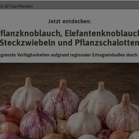
ls 60 Top-Marken
Jetzt entdecken:
Su
flanzknoblauch, Elefantenknoblauc
Steckzwiebeln und Pflanzschalotte
Gartenzubehör
Pflanzgut
Keimsprossen
❤ für Tiere
egrenzte Verfügbarkeiten aufgrund regionaler Ertragseinbußen durch 
 Gartenzubehör
- Pflanzenschutz & -pfle
ür den Garten – so schützen Sie Ihre Pflanzen
 auf Insektizide verzichten möchte, immer ist das nicht möglich. Spätes
lanzenschutzmittel dienen dazu, Schädlinge fernzuhalten, zu hemmen o
ten, die Mittel nur dort einzusetzen, wo es unerlässlich ist. Biologisch