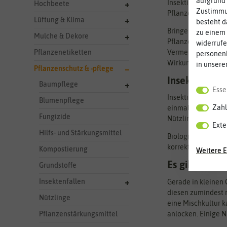
aufgrund 
Insektizide verwen
Hochbeete
Zustimmun
Pflanzen.
Lüftung & Klima
besteht d
Bringen Sie die In
zu einem 
Mulche & Dekore
Pflanzenschutzmitt
widerrufe
Vermeiden Sie auc
Pflanzenetiketten
personen
Wirkung zeigt.
in unsere
Pflanzenschutz & -pflege
Insektizide –
Baumpflege
Esse
Insektizide werden
Blumenpflege
Zahl
einmal bekämpfen k
Fungizide
Nützling und Schäd
Exte
Hilfs- und Stärkungsmittel
Biologische Insekt
korrektem Einsatz w
Kompostierung
Weitere E
Es gibt imme
Grundstoffe
Insektenfallen
Gerade in kleinen 
diesen zumindest r
Nützlinge
eine Mischkultur k
anlocken. Einige N
Pflanzenstärkungsmittel