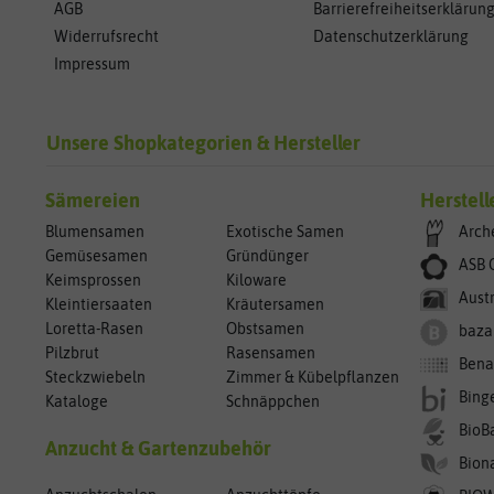
AGB
Barrierefreiheitserklärun
Widerrufsrecht
Datenschutzerklärung
Impressum
Unsere Shopkategorien & Hersteller
Sämereien
Herstell
Blumensamen
Exotische Samen
Arch
Gemüsesamen
Gründünger
ASB 
Keimsprossen
Kiloware
Aust
Kleintiersaaten
Kräutersamen
Loretta-Rasen
Obstsamen
baza
Pilzbrut
Rasensamen
Bena
Steckzwiebeln
Zimmer & Kübelpflanzen
Bing
Kataloge
Schnäppchen
BioB
Anzucht & Gartenzubehör
Bion