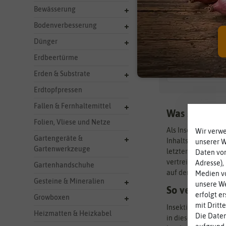
Bewässerung
Bodenverbesserung
0 Ergebnisse
gefun
Dünger
Erdbeertürme
Erden & Substrate
Erdtopfpressen
Fallen & Fernhaltemittel
Was sind Inse
Folien, Vliese und Netze
Als Insektizid wer
Wir verw
Gartengeräte &
Inhaltsstoffen. Es 
unserer 
Gartenwerkzeuge
letzteres verwende
Daten von
vertreiben. Allerdi
Adresse),
Gartenhandschuhe
auf dem Einsatz vo
Medien vo
Gesteine & Mineralien
unsere We
So verwenden
erfolgt e
Growboxen
mit Dritt
Insektizide – gleic
Heizmatten & Heizkabel
Die Daten
in diesem Fall nich