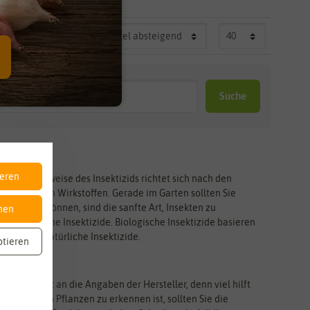
Suche
ieren
e Wirkungsweise des Insektizids richtet sich nach den
on natürlichen Wirkstoffen. Gerade im Garten sollten Sie
t werden können, sind die sanfte Art, Insekten zu
nen
s synthetische Insektizide. Biologische Insektizide basieren
duzieren natürliche Insektizide.
ptieren
ch unbedingt an die Angaben der Hersteller, denn viel hilft
chädlingen an Pflanzen zu erkennen ist, sollten Sie die