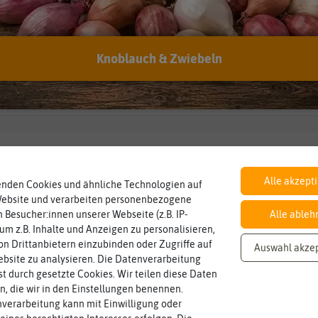
den in Insektizide
Knoblauch & Zwiebeln
ktizide?
Alle akzept
den Stoffe bezeichnet, die Insekten abtöten, hemmen oder vertreiben. Di
enden Cookies und ähnliche Technologien auf
gibt synthetisch hergestellte Insektizide und Insektizide auf der Basis v
Website und verarbeiten personenbezogene
n. Natürliche Insektizide, die auch im ökologischen Landbau angewende
 Besucher:innen unserer Webseite (z.B. IP-
Alle ableh
ngs brauchen biologische Insektizide länger, bis die Wirkung einsetzt, al
 um z.B. Inhalte und Anzeigen zu personalisieren,
n Pilzen, Fadenwürmern, Bakterien oder Viren. Auch einige Pflanzen pro
n Drittanbietern einzubinden oder Zugriffe auf
Auswahl akze
bsite zu analysieren. Die Datenverarbeitung
 Sie Insektizide im Garten
rst durch gesetzte Cookies. Wir teilen diese Daten
en, die wir in den Einstellungen benennen.
h welcher Herkunft – sollten Sie immer überlegt einsetzen. Halten Sie si
verarbeitung kann mit Einwilligung oder
t viel. Setzen Sie Insektizide möglichst früh ein. Sobald ein Befall mit S