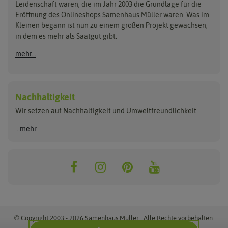
Kataloge
Leidenschaft waren, die im Jahr 2003 die Grundlage für die
Blumicorn
Fertil
Schnäppchen
Eröffnung des Onlineshops Samenhaus Müller waren. Was im
Kleinen begann ist nun zu einem großen Projekt gewachsen,
Bûten Birds
Flora Elite
Anzucht & Gartenzubehör
in dem es mehr als Saatgut gibt.
Bûten Home
Flora Elite Blumenzwiebeln
mehr...
Anzuchtschalen
Buzzy Seeds
Flora Fantastica
Anzuchttöpfe
Buzzy Gifts
Florex
Folien, Vliese und Netze
Growblocks, Erde & Dünger
Carl Pabst
Nachhaltigkeit
Heizmatte & Heizkabel
Wir setzen auf Nachhaltigkeit und Umweltfreundlichkeit.
Florissa
Hortitops
Kokos-Quelltabletten
Zimmergewächshaus
Flortis
Jansen Zaden
...mehr
FLORTUS
Jiffy
Gemüsesamen
Franchi Sementi
JUB Holland
Bohnen & Erbsen
Frankonia Samen
Kent & Stowe
Gurkensamen
Kohlsamen
Garland
Kiepenkerl
Kürbissamen
Gardissimo
kixx
Lauchsamen
© Copyright 2003 - 2026 Samenhaus Müller | Alle Rechte vorbehalten.
Maissamen
Alle Preise inkl. MwSt. zzgl. Versand.