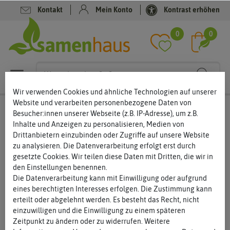
Kontakt
Mein Konto
Kontrast erhöhen
Filter
0
0
Wir verwenden Cookies und ähnliche Technologien auf unserer
Website und verarbeiten personenbezogene Daten von
Samen-Sets
Besucher:innen unserer Webseite (z.B. IP-Adresse), um z.B.
Inhalte und Anzeigen zu personalisieren, Medien von
Samen-Sets – immer eine gute Idee für den Garten
Drittanbietern einzubinden oder Zugriffe auf unsere Website
zu analysieren. Die Datenverarbeitung erfolgt erst durch
Samen-Sets sind die perfekte Alternative zum Einzelkauf von
gesetzte Cookies. Wir teilen diese Daten mit Dritten, die wir in
Blumen, Kräutern und Gemüse. Der Vorteil: Sie erhalten eine
den Einstellungen benennen.
zusammengestellte Mischung, die exakt auf eine bestimmte
... mehr lesen
Die Datenverarbeitung kann mit Einwilligung oder aufgrund
Verwendung abgestimmt ist. Kräuter und Früchte für die Pizza,
eines berechtigten Interesses erfolgen. Die Zustimmung kann
Zutaten für den Tee oder eine ganze Salatmischung für Salat-
erteilt oder abgelehnt werden. Es besteht das Recht, nicht
Liebhaber. Jedes Samen-Set enthält hochwertige Samen für
einzuwilligen und die Einwilligung zu einem späteren
Garten, Balkon und Terrasse. Sie brauchen nicht lange suchen,
Zeitpunkt zu ändern oder zu widerrufen. Weitere
sondern sind mit dem Samen-Set perfekt ausgestattet.