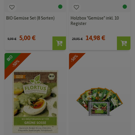
BIO Gemüse Set (8 Sorten)
Holzbox "Gemüse" inkl. 10
Register
5,00 €
14,98 €
9,99 €
29,95 €
-50%
BIO
-50%