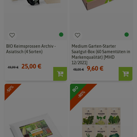
BIO Keimsprossen Archiv -
Medium Garten-Starter
Asiatisch (4 Sorten)
Saatgut-Box (60 Samentüten in
Markenqualität) [MHD
12/2021]
25,00 €
9,60 €
49,99 €
48,00 €
-50%
BIO
-80%