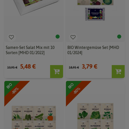
Samen-Set Salat Mix mit 10
BIO Wintergemüse Set [MHD
Sorten [MHD 01/2022]
01/2024]
5,48 €
3,79 €
10,95 €
18,95 €
BIO
BIO
-80%
-80%