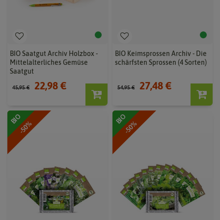
BIO Saatgut Archiv Holzbox -
BIO Keimsprossen Archiv - Die
Mittelalterliches Gemüse
schärfsten Sprossen (4 Sorten)
Saatgut
22,98 €
27,48 €
45,95 €
54,95 €
BIO
BIO
-50%
-50%