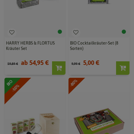
HARRY HERBS & FLORTUS
BIO Cocktailkräuter-Set (8
Kräuter Set
Sorten)
ab 54,95 €
5,00 €
59,89 €
9,99 €
-80%
BIO
-50%