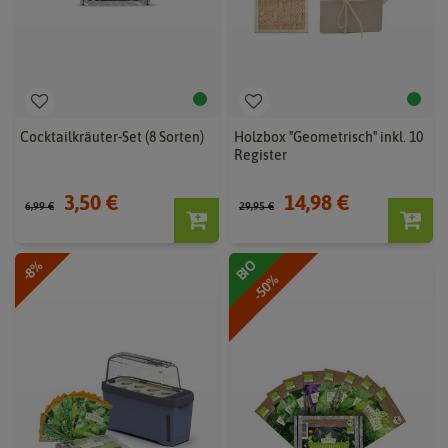
Cocktailkräuter-Set (8 Sorten)
Holzbox "Geometrisch" inkl. 10
Register
3,50 €
14,98 €
6,99 €
29,95 €
-8%
BIO
-50%