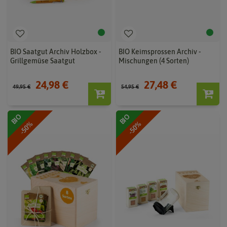
BIO Saatgut Archiv Holzbox -
BIO Keimsprossen Archiv -
Grillgemüse Saatgut
Mischungen (4 Sorten)
24,98 €
27,48 €
49,95 €
54,95 €
BIO
BIO
-50%
-50%