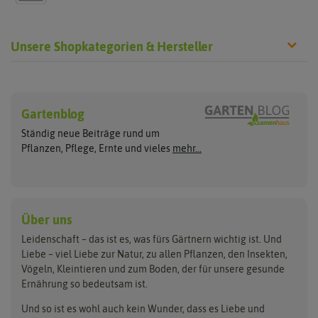
Unsere Shopkategorien & Hersteller
Sämereien
Hersteller
Blumensamen
Gartenblog
Exotische Samen
Arche Noah
Clever Pots
Ständig neue Beiträge rund um
Gemüsesamen
ASB Greenworld
COMPO
Pflanzen, Pflege, Ernte und vieles
mehr...
Gründünger
Keimsprossen
Austrosaat
Culinaris
Kiloware
baza
De Bolster Bio-Samen
Kleintiersaaten
Kräutersamen
Benary
Dobar
Über uns
Loretta-Rasen
Bingenheimer Saatgut
Dürr-Samen
Leidenschaft – das ist es, was fürs Gärtnern wichtig ist. Und
Obstsamen
Liebe – viel Liebe zur Natur, zu allen Pflanzen, den Insekten,
Pilzbrut
BioBalu
elho
Vögeln, Kleintieren und zum Boden, der für unsere gesunde
Rasensamen
Ernährung so bedeutsam ist.
Bionana
Eschenfelder
Steckzwiebeln
Zimmer & Kübelpflanzen
Und so ist es wohl auch kein Wunder, dass es Liebe und
BIOWOL
Feldsaaten Freudenberger