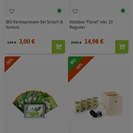
BIO Keimsprossen Set Scharf (6
Holzbox "Floral" inkl. 10
Sorten)
Register
3,00 €
14,98 €
5,99 €
29,95 €
-50%
BIO
-50%