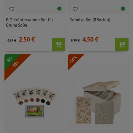
BIO Kräutersamen-Set für
Gemüse-Set (8 Sorten)
Grüne Soße
2,50 €
4,50 €
4,99 €
8,99 €
-50%
BIO
-50%