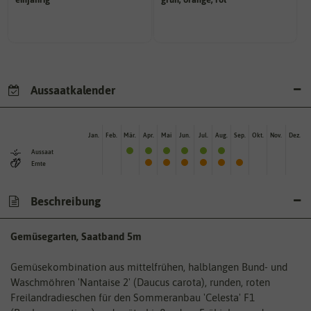
einjährig, zweijährig oder
sie nach dem Reifungsprozess
Pflanzen werden kategorisiert in:
Die Farbe der reifen Frucht, die
Aussaatkalender
Jan.
Feb.
Mär.
Apr.
Mai
Jun.
Jul.
Aug.
Sep.
Okt.
Nov.
Dez.
Aussaat
Ernte
Beschreibung
Gemüsegarten, Saatband 5m
Gemüsekombination aus mittelfrühen, halblangen Bund- und
Waschmöhren 'Nantaise 2' (Daucus carota), runden, roten
Freilandradieschen für den Sommeranbau 'Celesta' F1