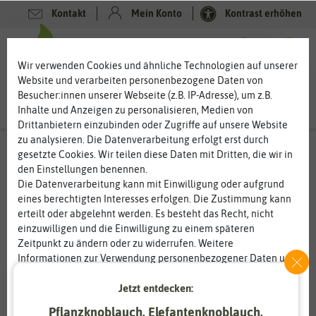
Kontakt
Mein Konto
Kontrast erhöhen
0
0
Wir verwenden Cookies und ähnliche Technologien auf unserer
Website und verarbeiten personenbezogene Daten von
Besucher:innen unserer Webseite (z.B. IP-Adresse), um z.B.
Inhalte und Anzeigen zu personalisieren, Medien von
Drittanbietern einzubinden oder Zugriffe auf unsere Website
zu analysieren. Die Datenverarbeitung erfolgt erst durch
gesetzte Cookies. Wir teilen diese Daten mit Dritten, die wir in
den Einstellungen benennen.
%
80
-
Die Datenverarbeitung kann mit Einwilligung oder aufgrund
eines berechtigten Interesses erfolgen. Die Zustimmung kann
erteilt oder abgelehnt werden. Es besteht das Recht, nicht
einzuwilligen und die Einwilligung zu einem späteren
Zeitpunkt zu ändern oder zu widerrufen. Weitere
Informationen zur Verwendung personenbezogener Daten und
den Diensten erklären wir in unserer
Daten­schutz­erklärung
.
Jetzt entdecken:
Essenziell
Statistik
Pflanzknoblauch, Elefantenknoblauch,