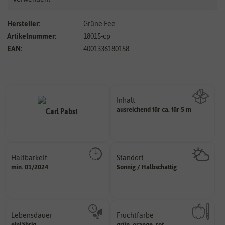
Hersteller:
Grüne Fee
Artikelnummer:
18015-cp
EAN:
4001336180158
Inhalt
ausreichend für ca. für 5 m
Wie viel ist enthalten
Haltbarkeit
Standort
sollte.
sonnig, vollsonnig)
min. 01/2024
Sonnig / Halbschattig
und Pflanzgut sehr gut keimen
Pflanze? (schattig, halbschattig,
Zeitpunkt, bis zu dem das Saat-
Wie viel Licht benötigt die
Lebensdauer
Fruchtfarbe
mehrjährig.
hat.
einjährig
grün, orange, rot