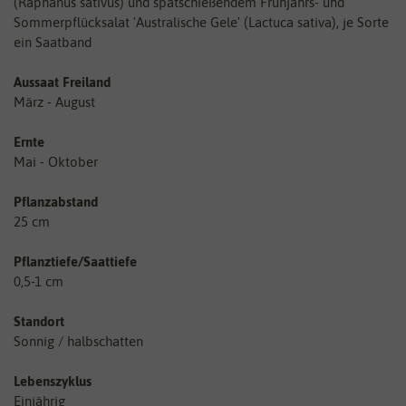
(Raphanus sativus) und spätschießendem Frühjahrs- und
Sommerpflücksalat 'Australische Gele' (Lactuca sativa), je Sorte
ein Saatband
Aussaat Freiland
März - August
Ernte
Mai - Oktober
Pflanzabstand
25 cm
Pflanztiefe/Saattiefe
0,5-1 cm
Standort
Sonnig / halbschatten
Lebenszyklus
Einjährig