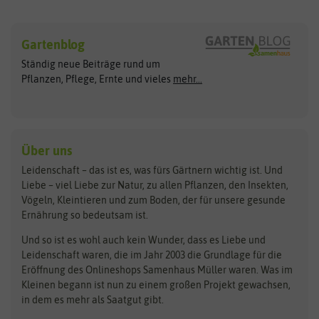
Sämereien
Hersteller
Blumensamen
Gartenblog
Exotische Samen
Arche Noah
Clever Pots
Ständig neue Beiträge rund um
Gemüsesamen
ASB Greenworld
COMPO
Pflanzen, Pflege, Ernte und vieles
mehr...
Gründünger
Keimsprossen
Austrosaat
Culinaris
Kiloware
baza
De Bolster Bio-Samen
Kleintiersaaten
Kräutersamen
Benary
Dobar
Über uns
Loretta-Rasen
Bingenheimer Saatgut
Dürr-Samen
Leidenschaft – das ist es, was fürs Gärtnern wichtig ist. Und
Obstsamen
Liebe – viel Liebe zur Natur, zu allen Pflanzen, den Insekten,
Pilzbrut
BioBalu
elho
Vögeln, Kleintieren und zum Boden, der für unsere gesunde
Rasensamen
Ernährung so bedeutsam ist.
Bionana
Eschenfelder
Steckzwiebeln
Zimmer & Kübelpflanzen
Und so ist es wohl auch kein Wunder, dass es Liebe und
BIOWOL
Feldsaaten Freudenberger
Kataloge
Leidenschaft waren, die im Jahr 2003 die Grundlage für die
Blumicorn
Fertil
Schnäppchen
Eröffnung des Onlineshops Samenhaus Müller waren. Was im
Kleinen begann ist nun zu einem großen Projekt gewachsen,
Bûten Birds
Flora Elite
Anzucht & Gartenzubehör
in dem es mehr als Saatgut gibt.
Bûten Home
Flora Elite Blumenzwiebeln